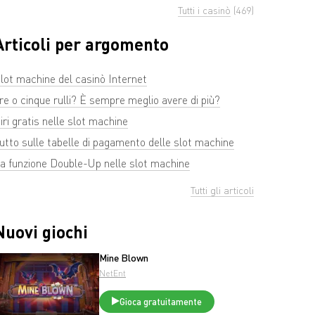
Tutti i casinò
(469)
Articoli per argomento
lot machine del casinò Internet
re o cinque rulli? È sempre meglio avere di più?
iri gratis nelle slot machine
utto sulle tabelle di pagamento delle slot machine
a funzione Double-Up nelle slot machine
Tutti gli articoli
Nuovi giochi
Mine Blown
NetEnt
Gioca gratuitamente