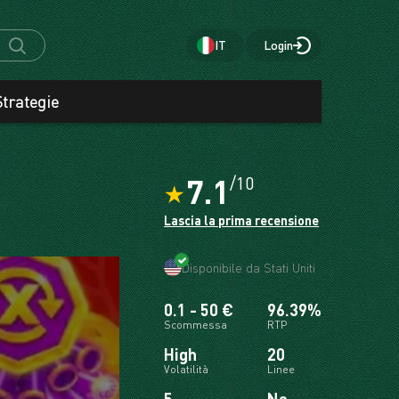
IT
Login
Strategie
7.1
/10
Lascia la prima recensione
Disponibile da Stati Uniti
0.1 - 50 €
96.39%
Scommessa
RTP
High
20
Volatilità
Linee