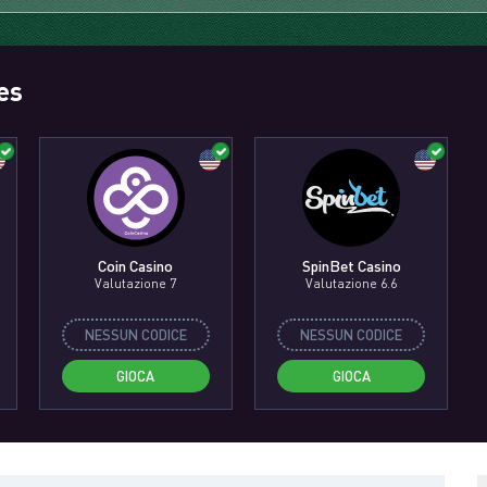
es
Coin Casino
SpinBet Casino
Valutazione 7
Valutazione 6.6
NESSUN CODICE
NESSUN CODICE
GIOCA
GIOCA