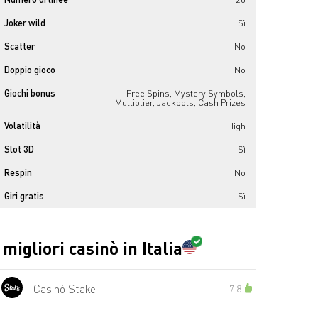
Joker wild
Sì
Scatter
No
Doppio gioco
No
Giochi bonus
Free Spins, Mystery Symbols,
Multiplier, Jackpots, Cash Prizes
Volatilità
High
Slot 3D
Sì
Respin
No
Giri gratis
Sì
I migliori casinò in Italia
Casinò Stake
7.8