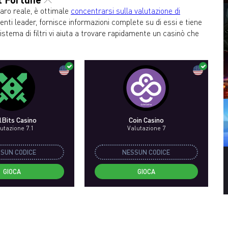
aro reale, è ottimale
concentrarsi sulla valutazione di
enti leader, fornisce informazioni complete su di essi e tiene
istema di filtri vi aiuta a trovare rapidamente un casinò che
lBits Casino
Coin Casino
utazione 7.1
Valutazione 7
SUN CODICE
NESSUN CODICE
GIOCA
GIOCA