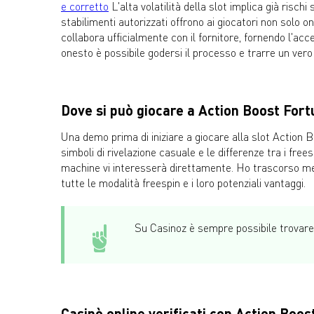
e corretto
L'alta volatilità della slot implica già risch
stabilimenti autorizzati offrono ai giocatori non solo o
collabora ufficialmente con il fornitore, fornendo l'acc
onesto è possibile godersi il processo e trarre un vero
Dove si può giocare a Action Boost Fort
Una demo prima di iniziare a giocare alla slot Action B
simboli di rivelazione casuale e le differenze tra i frees
machine vi interesserà direttamente. Ho trascorso me
tutte le modalità freespin e i loro potenziali vantaggi.
Su Casinoz è sempre possibile trovare 
Casinò online verificati con Action Boo