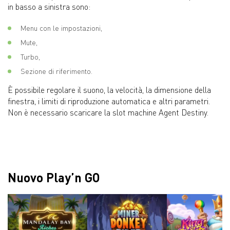
in basso a sinistra sono:
Menu con le impostazioni,
Mute,
Turbo,
Sezione di riferimento.
È possibile regolare il suono, la velocità, la dimensione della
finestra, i limiti di riproduzione automatica e altri parametri.
Non è necessario scaricare la slot machine Agent Destiny.
Nuovo Play’n GO