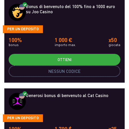
Bonus di benvenuto del 100% fino a 1000 euro
su Joo Casino
PER UN DEPOSITO
100%
1 000 €
x50
bonus
importo max.
giocata
OTTIENI
NESSUN CODICE
Generosi bonus di benvenuto al Cat Casino
PER UN DEPOSITO
100%
1 700 $
x35