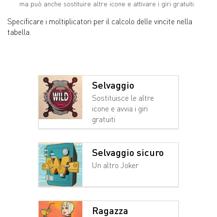
ma può anche sostituire altre icone e attivare i giri gratuiti.
Specificare i moltiplicatori per il calcolo delle vincite nella
tabella.
Selvaggio
Sostituisce le altre
icone e avvia i giri
gratuiti
Selvaggio sicuro
Un altro Joker
Ragazza