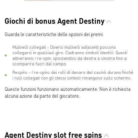
Giochi di bonus Agent Destiny
Guarda le caratteristiche delle opzioni dei premi:
Mulinelli collegati - Diversi mulinelli adiacenti possono
collegarsi in qualsiasi giro. Cadranno simboli identici. Questi
attiveranno i re-spin, spostandosi da destra a sinistra fino a
scomparire fuori dal campo.
Respins - I re-spins dei rulli di denaro del casinò durano finché
i rulli collegati con gli stessi simboli rimangono sullo schermo.
Queste funzioni funzionano automaticamente. Non è richiesta
alcuna azione da parte del giocatore.
Agent Destiny slot free spins