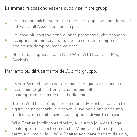
Le immagini possono essere suddivise in tre gruppi:
Le più economiche sono le lettere che rappresentano le carte
dal Fante all'Asso. Non sono impilabili.
Le icone più costose sono quattro personaggi che possono
occupare contemporaneamente più celle del campo o
addirittura riempire intere colonne.
Gli elementi speciali sono Safe Wild, Wild Scatter e Mega
Symbols.
Parliamo più diffusamente dell'ultimo gruppo.
I Mega Symbols sono varietà enormi di qualsiasi icona, ad
eccezione degli scatter. Occupano più celle
contemporaneamente su rulli adiacenti.
Il Safe Wild (sicuro) agisce come un jolly. Sostituisce le altre
figure, se necessario, e si trova in una posizione adeguata.
Inoltre, forma combinazioni con rapporti di vincita massimi.
Wild Scatter (ordigno esplosivo) è un altro jolly che funge
contemporaneamente da scatter. Viene estratto nel primo,
terzo e quinto rullo. Il Wild Scatter non viene pagato da solo,