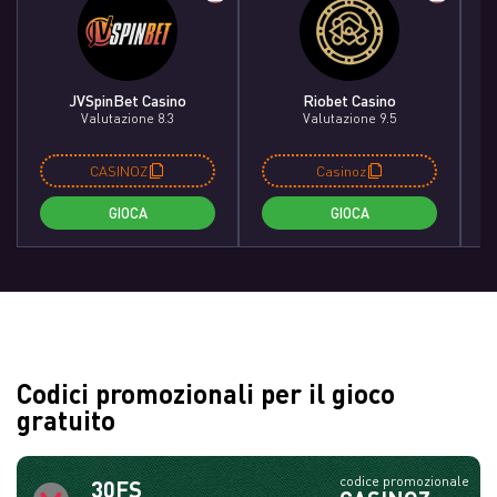
JVSpinBet Casino
Riobet Casino
Valutazione 8.3
Valutazione 9.5
CASINOZ
Casinoz
GIOCA
GIOCA
Codici promozionali per il gioco
gratuito
codice promozionale
30FS