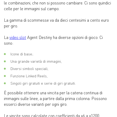
le combinazioni, che non si possono cambiare. Ci sono quindici
celle per le immagini sul campo.
La gamma di scommesse va da dieci centesimi a cento euro
per giro.
La
video slot
Agent Destiny ha diverse opzioni di gioco. Ci
sono:
Icone di base;
Una grande varietà di immagini,
Diversi simboli speciali,
Funzione Linked Reels,
Singoli giri gratuiti e serie di giri gratuiti.
È possibile ottenere una vincita per la catena continua di
immagini sulle linee, a partire dalla prima colonna. Possono
esserci diverse varianti per ogni giro.
Le vincite sono calcolate con coefficienti da x6 a x1200.