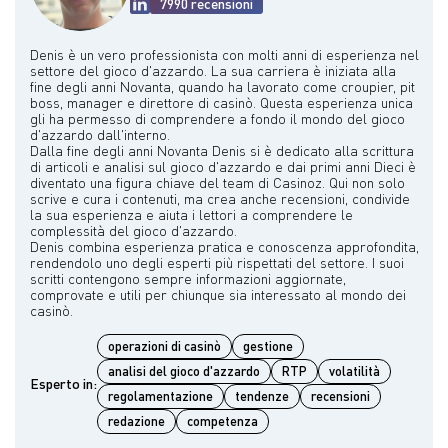
7990 recensioni
Denis è un vero professionista con molti anni di esperienza nel
settore del gioco d'azzardo. La sua carriera è iniziata alla
fine degli anni Novanta, quando ha lavorato come croupier, pit
boss, manager e direttore di casinò. Questa esperienza unica
gli ha permesso di comprendere a fondo il mondo del gioco
d'azzardo dall'interno.
Dalla fine degli anni Novanta Denis si è dedicato alla scrittura
di articoli e analisi sul gioco d'azzardo e dai primi anni Dieci è
diventato una figura chiave del team di Casinoz. Qui non solo
scrive e cura i contenuti, ma crea anche recensioni, condivide
la sua esperienza e aiuta i lettori a comprendere le
complessità del gioco d'azzardo.
Denis combina esperienza pratica e conoscenza approfondita,
rendendolo uno degli esperti più rispettati del settore. I suoi
scritti contengono sempre informazioni aggiornate,
comprovate e utili per chiunque sia interessato al mondo dei
operazioni di casinò
gestione
analisi del gioco d'azzardo
RTP
volatilità
Esperto in:
regolamentazione
tendenze
recensioni
redazione
competenza