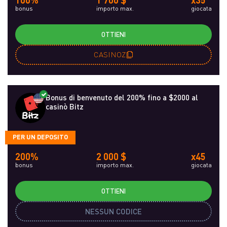
bonus
importo max.
giocata
OTTIENI
CASINOZ
Bonus di benvenuto del 200% fino a $2000 al
casinò Bitz
PER UN DEPOSITO
200%
2 000 $
x45
bonus
importo max.
giocata
OTTIENI
NESSUN CODICE