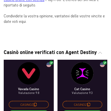
riportato di seguito.
Condividete la vostra opinione, vantatevi delle vostre vincite e
date voti equi.
Casinò online verificati con Agent Destiny
Vavada Casino
Cat Casino
Valutazione 9.8
Valutazione 9.3
CASINOZ
CASINOZ