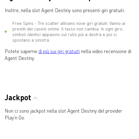
Inoltre, nella slot Agent Destiny sono presenti giri gratuiti:
Free Spins - Tre scatter attivano nove giri gratuiti. Vanno ai
prestiti dei casinò online. Il tasso non cambia. In ogni giro,
simboli identici appaiono sul rullo più a destra e poi si
spostano a sinistra.
Potete saperne
di più sui giri gratuiti
nella video recensione di
Agent Destiny.
Jackpot
Non ci sono jackpot nella slot Agent Destiny del provider
Play'n Go.