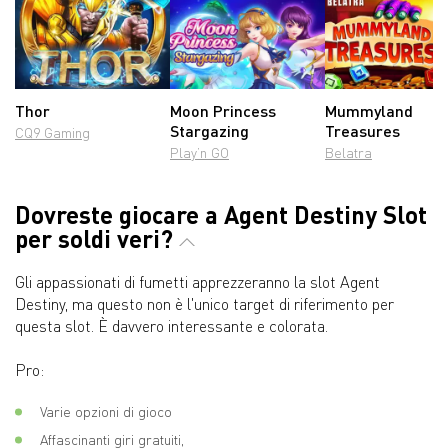
Thor
Moon Princess
Mummyland
Stargazing
Treasures
CQ9 Gaming
Play’n GO
Belatra
Dovreste giocare a Agent Destiny Slot
per soldi veri?
Gli appassionati di fumetti apprezzeranno la slot Agent
Destiny, ma questo non è l'unico target di riferimento per
questa slot. È davvero interessante e colorata.
Pro:
Varie opzioni di gioco
Affascinanti giri gratuiti,