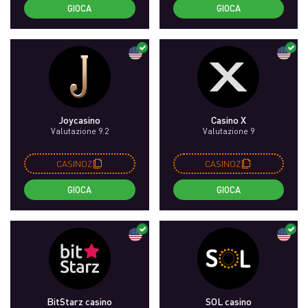
GIOCA
GIOCA
Joycasino
Casino X
Valutazione 9.2
Valutazione 9
CASINOZ
CASINOZ
GIOCA
GIOCA
BitStarz casino
SOL casino