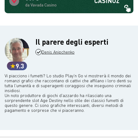
CASINOZ
da Vavada Casino
Il parere degli esperti
Denis Anipchenko
9.3
Vi piacciono i fumetti? Lo studio Play'n Go vi mostrerà il mondo dei
romanzi grafici che raccontano di cattivi che affilano i loro denti su
tutta l'umanità e di superagenti coraggiosi che inseguono criminali
insidiosi.
Un noto produttore di giochi d'azzardo ha rilasciato una
sorprendente slot Age Destiny nello stile dei classici fumetti di
questo genere. Ci sono grafiche interessanti, diversi metodi di
pagamento e sorprese che vi piaceranno.