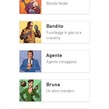
Bionda fatale
Bandito
Fuorilegge in giacca e
cravatta
Agente
Agente coraggioso
Bruna
Un altro membro