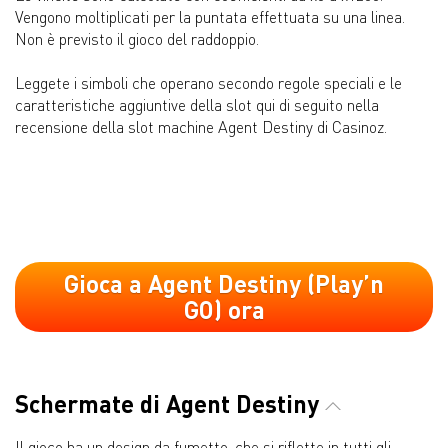
Vengono moltiplicati per la puntata effettuata su una linea.
Non è previsto il gioco del raddoppio.
Leggete i simboli che operano secondo regole speciali e le
caratteristiche aggiuntive della slot qui di seguito nella
recensione della slot machine Agent Destiny di Casinoz.
Gioca a Agent Destiny (Play’n
GO) ora
Schermate di Agent Destiny
Il gioco ha un design da fumetto, che si riflette in tutti gli