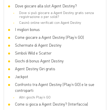
Joker wild
Dove giocare alla slot Agent Destiny?
Sì
Dove si può giocare a Agent Destiny gratis senza
Scatter
Sì
registrazione o per soldi?
Doppio gioco
No
Casinò online verificati con Agent Destiny
I migliori bonus
Giochi bonus
Linked Reels
Come giocare a Agent Destiny (Play’n GO)
Volatilità
High
Schermate di Agent Destiny
Slot 3D
No
Simboli Wild e Scatter
Respin
Sì
Giochi di bonus Agent Destiny
Giri gratis
Sì
Agent Destiny Giri gratis
Linea di puntata
0.005 - 5
Jackpot
Confronto tra Agent Destiny (Play’n GO) e le sue
controparti
Altri giochi Play’n GO
Come si gioca a Agent Destiny? (Interfaccia)