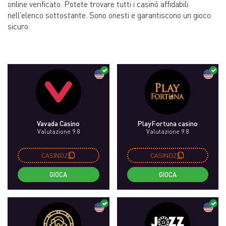
online verificato. Potete trovare tutti i casinò affidabili
nell'elenco sottostante. Sono onesti e garantiscono un gioco
sicuro.
Vavada Casino
PlayFortuna casino
Valutazione 9.8
Valutazione 9.8
CASINOZ
CASINOZ
GIOCA
GIOCA