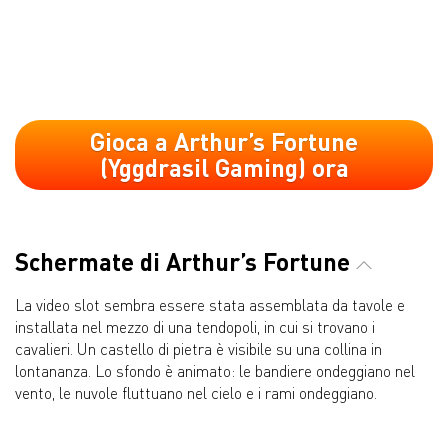
Gioca a Arthur’s Fortune
(Yggdrasil Gaming) ora
Schermate di Arthur’s Fortune
La video slot sembra essere stata assemblata da tavole e
installata nel mezzo di una tendopoli, in cui si trovano i
cavalieri. Un castello di pietra è visibile su una collina in
lontananza. Lo sfondo è animato: le bandiere ondeggiano nel
vento, le nuvole fluttuano nel cielo e i rami ondeggiano.