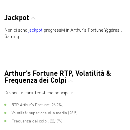
Jackpot
Non ci sono
jackpot
progressivi in Arthur's Fortune Yggdrasil
Gaming.
Arthur’s Fortune RTP, Volatilità &
Frequenza dei Colpi
Ci sono le caratteristiche principali:
RTP Arthur's Fortune: 96.2%,
Volatilità: superiore alla media (93,5),
Frequenza dei colpi: 22,17%.