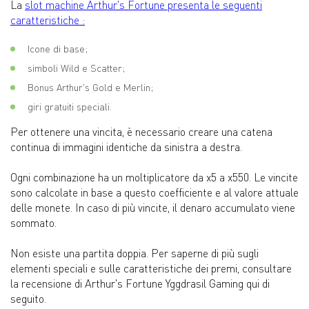
La
slot machine Arthur's Fortune presenta le seguenti
caratteristiche :
Icone di base;
simboli Wild e Scatter;
Bonus Arthur's Gold e Merlin;
giri gratuiti speciali.
Per ottenere una vincita, è necessario creare una catena
continua di immagini identiche da sinistra a destra.
Ogni combinazione ha un moltiplicatore da x5 a x550. Le vincite
sono calcolate in base a questo coefficiente e al valore attuale
delle monete. In caso di più vincite, il denaro accumulato viene
sommato.
Non esiste una partita doppia. Per saperne di più sugli
elementi speciali e sulle caratteristiche dei premi, consultare
la recensione di Arthur's Fortune Yggdrasil Gaming qui di
seguito.