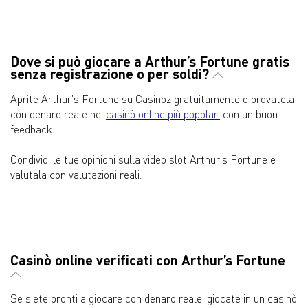
Dove si può giocare a Arthur’s Fortune gratis
senza registrazione o per soldi?
Aprite Arthur's Fortune su Casinoz gratuitamente o provatela
con denaro reale nei
casinò online più popolari
con un buon
feedback.
Condividi le tue opinioni sulla video slot Arthur's Fortune e
valutala con valutazioni reali.
Casinò online verificati con Arthur’s Fortune
Se siete pronti a giocare con denaro reale, giocate in un casinò