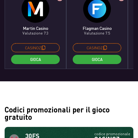
Martin Casino
Flagman Casino
Valutazione 7.3
Valutazione 7.5
CASINOZ
CASINOZ
GIOCA
GIOCA
Codici promozionali per il gioco
gratuito
codice promozionale
30FS