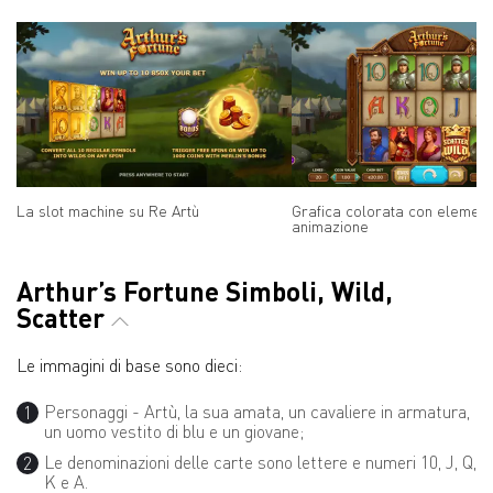
La slot machine su Re Artù
Grafica colorata con elementi
animazione
Arthur’s Fortune Simboli, Wild,
Scatter
Le immagini di base sono dieci:
Personaggi - Artù, la sua amata, un cavaliere in armatura,
un uomo vestito di blu e un giovane;
Le denominazioni delle carte sono lettere e numeri 10, J, Q,
K e A.