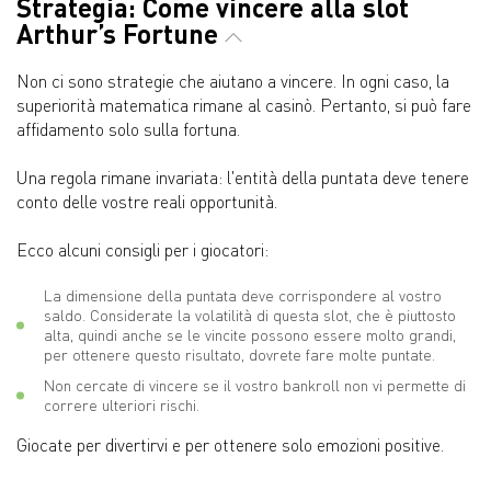
Strategia: Come vincere alla slot
Arthur’s Fortune
Non ci sono strategie che aiutano a vincere. In ogni caso, la
superiorità matematica rimane al casinò. Pertanto, si può fare
affidamento solo sulla fortuna.
Una regola rimane invariata: l'entità della puntata deve tenere
conto delle vostre reali opportunità.
Ecco alcuni consigli per i giocatori:
La dimensione della puntata deve corrispondere al vostro
saldo. Considerate la volatilità di questa slot, che è piuttosto
alta, quindi anche se le vincite possono essere molto grandi,
per ottenere questo risultato, dovrete fare molte puntate.
Non cercate di vincere se il vostro bankroll non vi permette di
correre ulteriori rischi.
Giocate per divertirvi e per ottenere solo emozioni positive.