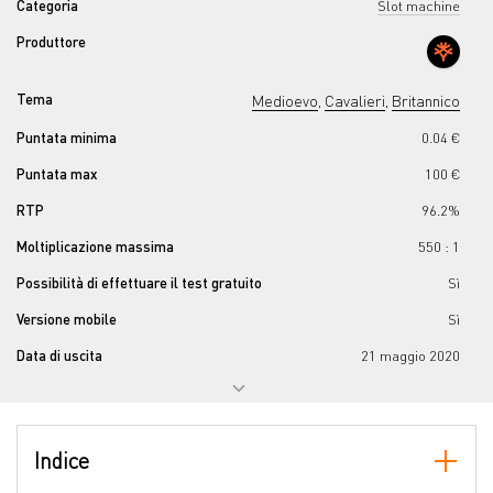
Categoria
Slot machine
Produttore
Tema
Medioevo
Cavalieri
Britannico
,
,
Puntata minima
0.04 €
Puntata max
100 €
RTP
96.2%
Moltiplicazione massima
550 : 1
Possibilità di effettuare il test gratuito
Sì
Versione mobile
Sì
Data di uscita
21 maggio 2020
Jackpot progressivo
No
Numero di rulli
5
Indice
Numero di linee
20