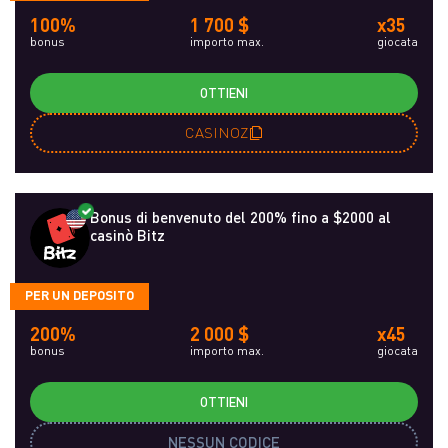
100%
1 700 $
x35
bonus
importo max.
giocata
OTTIENI
CASINOZ
Bonus di benvenuto del 200% fino a $2000 al
casinò Bitz
PER UN DEPOSITO
200%
2 000 $
x45
bonus
importo max.
giocata
OTTIENI
NESSUN CODICE