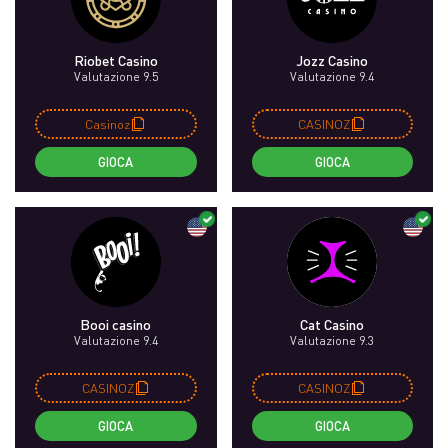
Riobet Casino
Jozz Casino
Valutazione 9.5
Valutazione 9.4
Casinoz
CASINOZ
GIOCA
GIOCA
Booi casino
Cat Casino
Valutazione 9.4
Valutazione 9.3
CASINOZ
CASINOZ
GIOCA
GIOCA