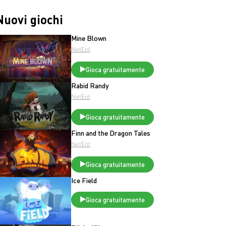
Nuovi giochi
Mine Blown
NetEnt
Gioca gratuitamente
Rabid Randy
NetEnt
Gioca gratuitamente
Finn and the Dragon Tales
NetEnt
Gioca gratuitamente
Ice Field
Gioca gratuitamente