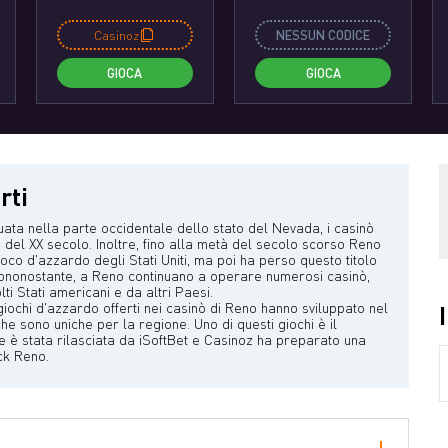
Casinoz
NESSUN CODICE
GIOCA
GIOCA
rti
uata nella parte occidentale dello stato del Nevada, i casinò
ta del XX secolo. Inoltre, fino alla metà del secolo scorso Reno
oco d'azzardo degli Stati Uniti, ma poi ha perso questo titolo
iononostante, a Reno continuano a operare numerosi casinò,
olti Stati americani e da altri Paesi.
ochi d'azzardo offerti nei casinò di Reno hanno sviluppato nel
e sono uniche per la regione. Uno di questi giochi è il
le è stata rilasciata da iSoftBet e Casinoz ha preparato una
ck Reno.