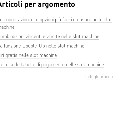
Articoli per argomento
e impostazioni e le opzioni più facili da usare nelle slot
achine
ombinazioni vincenti e vincite nelle slot machine
a funzione Double-Up nelle slot machine
iri gratis nelle slot machine
utto sulle tabelle di pagamento delle slot machine
Tutti gli articoli