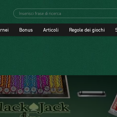
rnei
Bonus
Articoli
Regole dei giochi