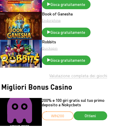
Gioca gratuitamente
Book of Ganesha
Endorphina
Gioca gratuitamente
Robbits
Quickspin
Gioca gratuitamente
Valutazione completa dei giochi
I Migliori Bonus Casino
200% e 100 giri gratis sul tuo primo
deposito a Nokycbets
WIN200
Ottieni