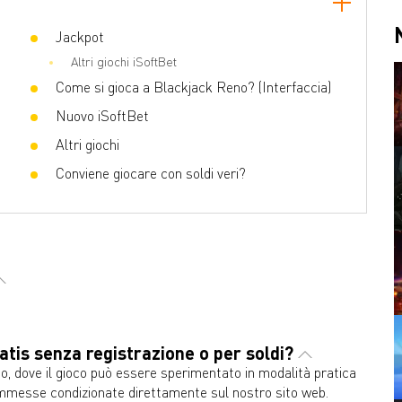
Jackpot
Altri giochi iSoftBet
Come si gioca a Blackjack Reno? (Interfaccia)
Nuovo iSoftBet
Altri giochi
Conviene giocare con soldi veri?
atis senza registrazione o per soldi?
, dove il gioco può essere sperimentato in modalità pratica
ommesse condizionate direttamente sul nostro sito web.