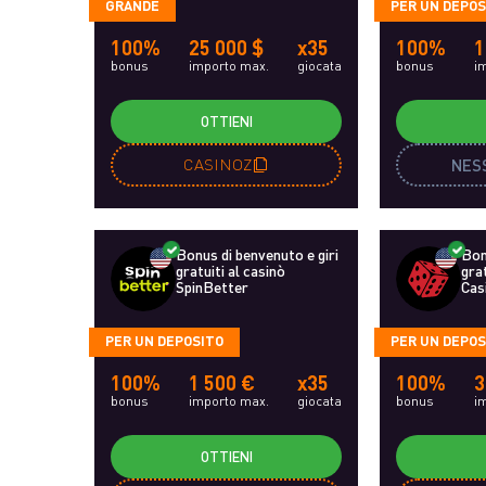
GRANDE
PER UN DEPOS
100%
25 000 $
x35
100%
1
bonus
importo max.
giocata
bonus
i
OTTIENI
CASINOZ
NES
Bonus di benvenuto e giri
Bon
gratuiti al casinò
gra
SpinBetter
Cas
PER UN DEPOSITO
PER UN DEPOS
100%
1 500 €
x35
100%
3
bonus
importo max.
giocata
bonus
i
OTTIENI