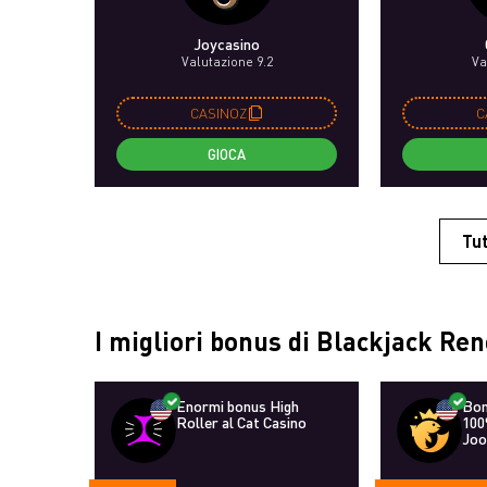
Joycasino
Valutazione 9.2
Va
CASINOZ
C
GIOCA
Tut
I migliori bonus di Blackjack Re
Enormi bonus High
Bon
Roller al Cat Casino
100
Joo