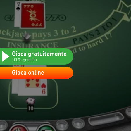
Gioca gratuitamente
100% gratuito
Gioca online