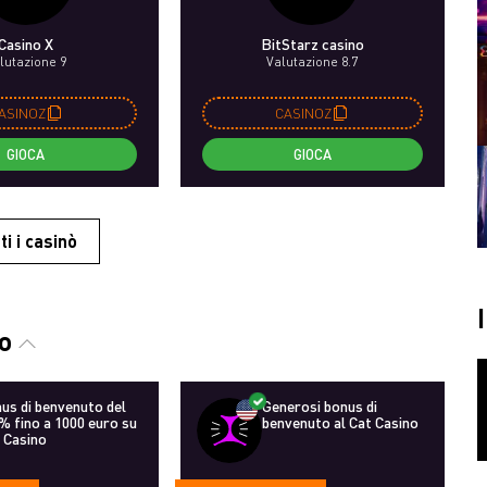
Casino X
BitStarz casino
lutazione 9
Valutazione 8.7
ASINOZ
CASINOZ
GIOCA
GIOCA
ti i casinò
no
us di benvenuto del
Generosi bonus di
% fino a 1000 euro su
benvenuto al Cat Casino
 Casino