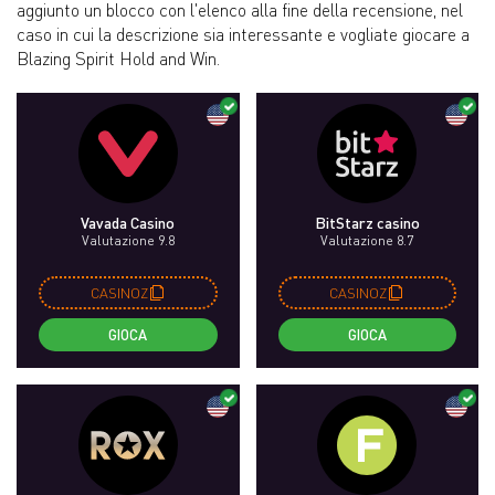
aggiunto un blocco con l'elenco alla fine della recensione, nel
caso in cui la descrizione sia interessante e vogliate giocare a
Blazing Spirit Hold and Win.
Vavada Casino
BitStarz casino
Valutazione 9.8
Valutazione 8.7
CASINOZ
CASINOZ
GIOCA
GIOCA