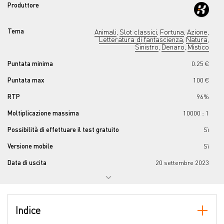
Produttore
Tema
Animali
Slot classici
Fortuna
Azione
,
,
,
,
Letteratura di fantascienza
Natura
,
,
Sinistro
Denaro
Mistico
,
,
Puntata minima
0.25 €
Puntata max
100 €
RTP
96%
Moltiplicazione massima
10000 : 1
Possibilità di effettuare il test gratuito
Sì
Versione mobile
Sì
Data di uscita
20 settembre 2023
Jackpot progressivo
Sì
Numero di rulli
5
Indice
Numero di linee
25