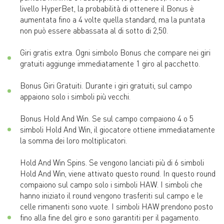
livello HyperBet, la probabilità di ottenere il Bonus è
aumentata fino a 4 volte quella standard, ma la puntata
non può essere abbassata al di sotto di 2,50.
Giri gratis extra. Ogni simbolo Bonus che compare nei giri
gratuiti aggiunge immediatamente 1 giro al pacchetto.
Bonus Giri Gratuiti. Durante i giri gratuiti, sul campo
appaiono solo i simboli più vecchi.
Bonus Hold And Win. Se sul campo compaiono 4 o 5
simboli Hold And Win, il giocatore ottiene immediatamente
la somma dei loro moltiplicatori.
Hold And Win Spins. Se vengono lanciati più di 6 simboli
Hold And Win, viene attivato questo round. In questo round
compaiono sul campo solo i simboli HAW. I simboli che
hanno iniziato il round vengono trasferiti sul campo e le
celle rimanenti sono vuote. I simboli HAW prendono posto
fino alla fine del giro e sono garantiti per il pagamento.