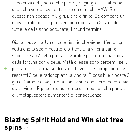
L'essenza del gioco è che per 3 giri (giri gratuiti) almeno
una cella vuota deve catturare un simbolo HAW. Se
questo non accade in 3 giri, il giro è finito. Se compare un
nuovo simbolo, i respins vengono riportati a 3. Quando
tutte le celle sono occupate, il round termina.
Gioco d'azzardo. Un gioco a rischio che viene offerto ogni
volta che lo scommettitore ottiene una vincita pari o
superiore a x2 della puntata. Gamble presenta una ruota
della fortuna con 6 celle. Metà di esse sono perdenti, se il
puntatore si ferma su di esse - le vincite scompaiono. Le
restanti 3 celle raddoppiano la vincita. È possibile giocare 3
giri di Gamble di seguito (a condizione che il precedente sia
stato vinto). È possibile aumentare l'importo della puntata
e il moltiplicatore aumenterà di conseguenza.
Blazing Spirit Hold and Win slot free
spins