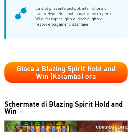
La slot presenta jackpot, interruttore di
livello HyperBet, moltiplicatori extra per i
Wild, freespins, giro di rischio, giro di
respin e pagamenti istantanei.
Gioca a Blazing Spirit Hold and
Win (Kalamba) ora
Schermate di Blazing Spirit Hold and
Win