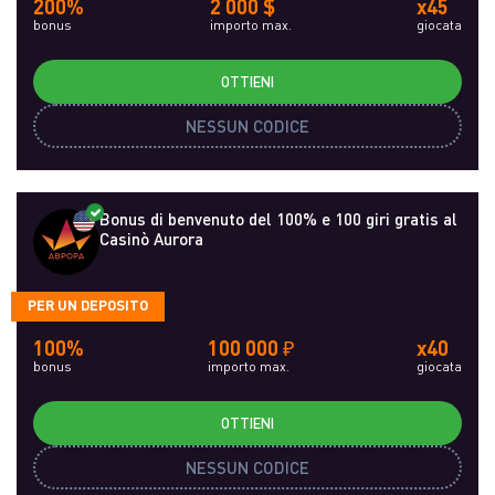
200%
2 000 $
x45
bonus
importo max.
giocata
OTTIENI
NESSUN CODICE
Bonus di benvenuto del 100% e 100 giri gratis al
Casinò Aurora
PER UN DEPOSITO
100%
100 000 ₽
x40
bonus
importo max.
giocata
OTTIENI
NESSUN CODICE