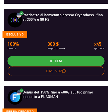
Pacchetto di benvenuto presso Cryptoboss: fino
al 300% e 80 FS
ESCLUSIVO
100%
300 $
x45
bonus
importo max.
giocata
OTTIENI
CASINOZ
Bonus del 150% fino a 600€ sul tuo primo
deposito a FLAGMAN
PER UN DEPOSITO