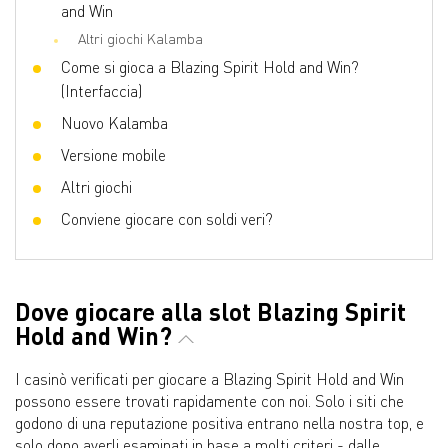
and Win
Altri giochi Kalamba
Come si gioca a Blazing Spirit Hold and Win?
(Interfaccia)
Nuovo Kalamba
Versione mobile
Altri giochi
Conviene giocare con soldi veri?
Dove giocare alla slot Blazing Spirit
Hold and Win?
I casinò verificati per giocare a Blazing Spirit Hold and Win
possono essere trovati rapidamente con noi. Solo i siti che
godono di una reputazione positiva entrano nella nostra top, e
solo dopo averli esaminati in base a molti criteri - dalle