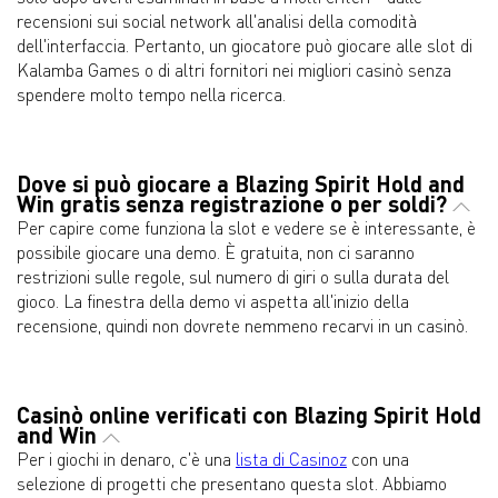
recensioni sui social network all'analisi della comodità
dell'interfaccia. Pertanto, un giocatore può giocare alle slot di
Kalamba Games o di altri fornitori nei migliori casinò senza
spendere molto tempo nella ricerca.
Dove si può giocare a Blazing Spirit Hold and
Win gratis senza registrazione o per soldi?
Per capire come funziona la slot e vedere se è interessante, è
possibile giocare una demo. È gratuita, non ci saranno
restrizioni sulle regole, sul numero di giri o sulla durata del
gioco. La finestra della demo vi aspetta all'inizio della
recensione, quindi non dovrete nemmeno recarvi in un casinò.
Casinò online verificati con Blazing Spirit Hold
and Win
Per i giochi in denaro, c'è una
lista di Casinoz
con una
selezione di progetti che presentano questa slot. Abbiamo