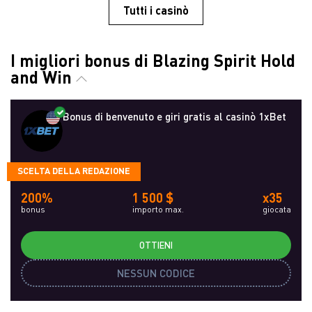
Tutti i casinò
I migliori bonus di Blazing Spirit Hold
and Win
Bonus di benvenuto e giri gratis al casinò 1xBet
SCELTA DELLA REDAZIONE
200%
1 500 $
x35
bonus
importo max.
giocata
OTTIENI
NESSUN CODICE