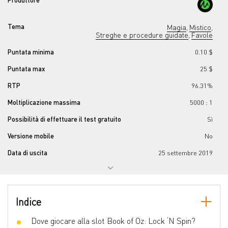
Produttore
Tema
Magia
Mistico
,
,
Streghe e procedure guidate
Favole
,
Puntata minima
0.10 $
Puntata max
25 $
RTP
96.31%
Moltiplicazione massima
5000 : 1
Possibilità di effettuare il test gratuito
Sì
Versione mobile
No
Data di uscita
25 settembre 2019
Jackpot progressivo
No
Numero di rulli
5
Indice
Numero di linee
10
Joker wild
Dove giocare alla slot Book of Oz: Lock ‘N Spin?
Sì