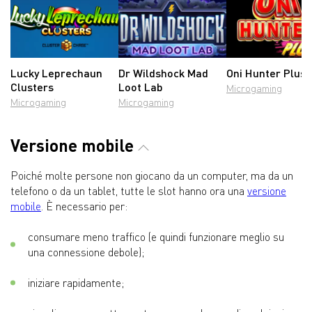
Lucky Leprechaun
Dr Wildshock Mad
Oni Hunter Plus
Clusters
Loot Lab
Microgaming
Microgaming
Microgaming
Versione mobile
Poiché molte persone non giocano da un computer, ma da un
telefono o da un tablet, tutte le slot hanno ora una
versione
mobile
. È necessario per:
consumare meno traffico (e quindi funzionare meglio su
una connessione debole);
iniziare rapidamente;