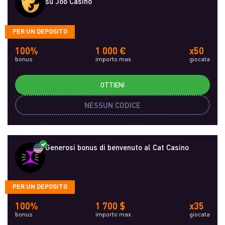
su Joo Casino
PER UN DEPOSITO
100%
1 000 €
x50
bonus
importo max.
giocata
OTTIENI
NESSUN CODICE
Generosi bonus di benvenuto al Cat Casino
PER UN DEPOSITO
100%
1 700 $
x35
bonus
importo max.
giocata