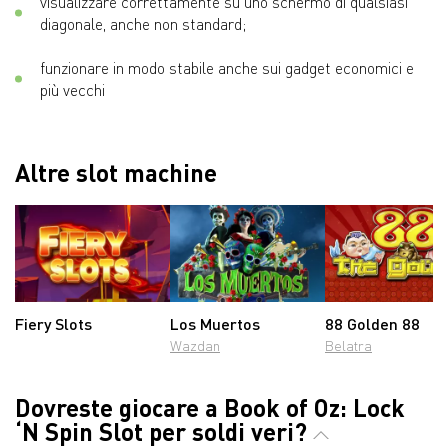
visualizzare correttamente su uno schermo di qualsiasi
diagonale, anche non standard;
funzionare in modo stabile anche sui gadget economici e
più vecchi
Altre slot machine
Fiery Slots
Los Muertos
88 Golden 88
Wazdan
Belatra
Dovreste giocare a Book of Oz: Lock
‘N Spin Slot per soldi veri?