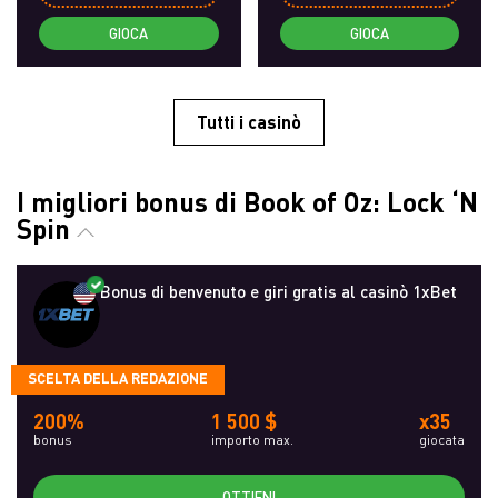
GIOCA
GIOCA
Tutti i casinò
I migliori bonus di Book of Oz: Lock ‘N
Spin
Bonus di benvenuto e giri gratis al casinò 1xBet
SCELTA DELLA REDAZIONE
200%
1 500 $
x35
bonus
importo max.
giocata
OTTIENI