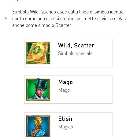
Simbolo Wild. Quando esce dalla linea di simboli identici
conta come uno di essi e quindi permette di vincere. Vale
anche come simbolo Scatter.
Wild, Scatter
Simbolo speciale
Mago
Mago
Elisir
Magico