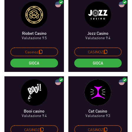
Riobet Casino
Jozz Casino
Valutazione 9.5
Valutazione 9.4
Casinoz
CASINOZ
GIOCA
GIOCA
Booi casino
Cat Casino
Valutazione 9.4
Valutazione 9.3
CASINOZ
CASINOZ