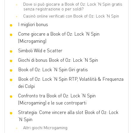
Dove si può giocare a Book of Oz: Lock ‘N Spin gratis
Scatter
Sì
senza registrazione o per soldi?
Doppio gioco
No
Casinò online verificati con Book of Oz: Lock ‘N Spin
I migliori bonus
Giochi bonus
Free Spins, Big Win, Respin, Expanding
Wild, Lock'em Up Re-Spins
Come giocare a Book of Oz: Lock ‘N Spin
Volatilità
High
(Microgaming)
Slot 3D
No
Simboli Wild e Scatter
Respin
Sì
Giochi di bonus Book of Oz: Lock ‘N Spin
Giri gratis
Sì
Book of Oz: Lock ‘N Spin Giri gratis
Book of Oz: Lock ‘N Spin RTP, Volatilità & Frequenza
dei Colpi
Confronto tra Book of Oz: Lock ‘N Spin
(Microgaming) e le sue controparti
Strategia: Come vincere alla slot Book of Oz: Lock
‘N Spin
Altri giochi Microgaming