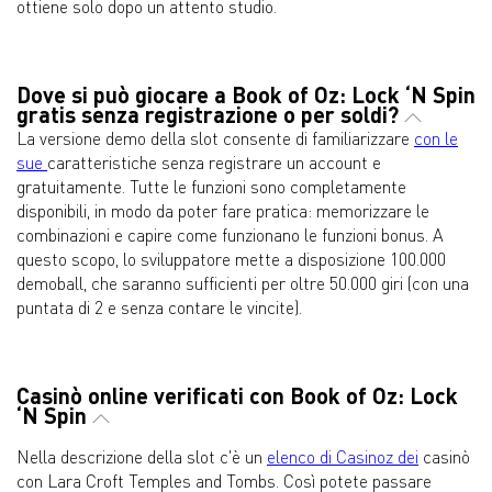
ottiene solo dopo un attento studio.
Dove si può giocare a Book of Oz: Lock ‘N Spin
gratis senza registrazione o per soldi?
La versione demo della slot consente di familiarizzare
con le
sue
caratteristiche senza registrare un account e
gratuitamente. Tutte le funzioni sono completamente
disponibili, in modo da poter fare pratica: memorizzare le
combinazioni e capire come funzionano le funzioni bonus. A
questo scopo, lo sviluppatore mette a disposizione 100.000
demoball, che saranno sufficienti per oltre 50.000 giri (con una
puntata di 2 e senza contare le vincite).
Casinò online verificati con Book of Oz: Lock
‘N Spin
Nella descrizione della slot c'è un
elenco di Casinoz dei
casinò
con Lara Croft Temples and Tombs. Così potete passare