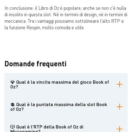
In conclusione: il Libro di Oz è popolare, anche se non c'è nulla
di insolito in questa slot. Né in termini di design, né in termini di
meccanica. Tra i vantaggi possiamo sottolineare l'alto RTP e
la funzione Respin, molto comoda e utile.
Domande frequenti
💎 Qual è la vincita massima del gioco Book of
Oz?
La puntata del giocatore viene moltiplicata per 5000 volte
💲 Qual è la puntata massima della slot Book
of Oz?
25 c.u. nella valuta del giocatore
🎲 Qual è l'RTP della Book of Oz di
Microgaming?