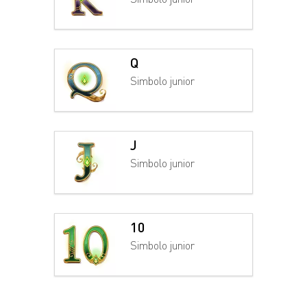
Q
Simbolo junior
J
Simbolo junior
10
Simbolo junior