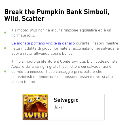
Break the Pumpkin Bank Simboli,
Wild, Scatter
Il simbolo Wild non ha alcuna funzione aggiuntiva ed è un
normale jolly.
Le monete portano vincite in denaro
durante i respin, mentre
nella modalità di gioco normale si accumulano nei salvadanai
sopra i rulli, attivando così il bonus.
Il mio simbolo preferito è il Conte Swinula. È un collezionista.
Appare durante i giri gratuiti sul rullo il cui salvadanaio è
servito da innesco. Il suo vantaggio principale è che i
collezionisti di denominazioni possono essere diversi allo
stesso tempo!
Selvaggio
Joker