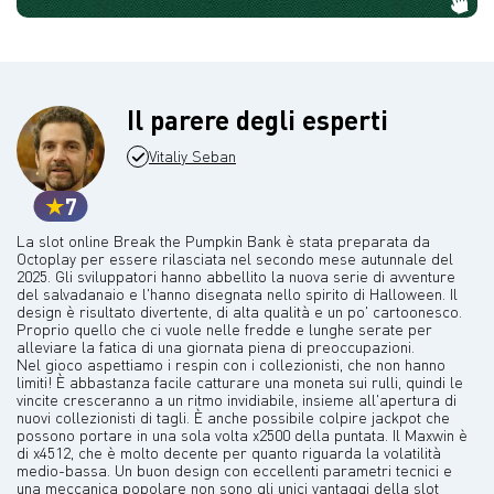
Il parere degli esperti
Vitaliy Seban
7
La slot online Break the Pumpkin Bank è stata preparata da
Octoplay per essere rilasciata nel secondo mese autunnale del
2025. Gli sviluppatori hanno abbellito la nuova serie di avventure
del salvadanaio e l'hanno disegnata nello spirito di Halloween. Il
design è risultato divertente, di alta qualità e un po' cartoonesco.
Proprio quello che ci vuole nelle fredde e lunghe serate per
alleviare la fatica di una giornata piena di preoccupazioni.
Nel gioco aspettiamo i respin con i collezionisti, che non hanno
limiti! È abbastanza facile catturare una moneta sui rulli, quindi le
vincite cresceranno a un ritmo invidiabile, insieme all'apertura di
nuovi collezionisti di tagli. È anche possibile colpire jackpot che
possono portare in una sola volta x2500 della puntata. Il Maxwin è
di x4512, che è molto decente per quanto riguarda la volatilità
medio-bassa. Un buon design con eccellenti parametri tecnici e
una meccanica popolare non sono gli unici vantaggi della slot