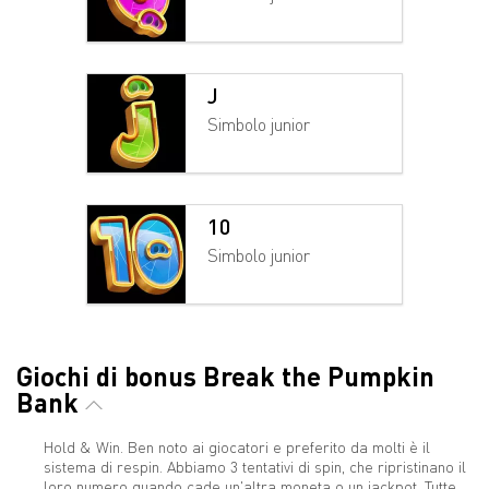
J
Simbolo junior
10
Simbolo junior
Giochi di bonus Break the Pumpkin
Bank
Hold & Win. Ben noto ai giocatori e preferito da molti è il
sistema di respin. Abbiamo 3 tentativi di spin, che ripristinano il
loro numero quando cade un'altra moneta o un jackpot. Tutte