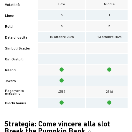
Low
Middle
Volatilità
5
1
Linee
5
5
Rulli
10 ottobre 2025
13 ottobre 2025
Data di uscita
Simboli Scatter
Giri Gratuiti
Rilanci
Jokers
Pagamento
4512
2316
massimo
Giochi bonus
Strategia: Come vincere alla slot
Break the Pumpkin Bank