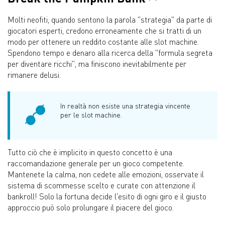
Molti neofiti, quando sentono la parola "strategia" da parte di
giocatori esperti, credono erroneamente che si tratti di un
modo per ottenere un reddito costante alle slot machine.
Spendono tempo e denaro alla ricerca della "formula segreta
per diventare ricchi", ma finiscono inevitabilmente per
rimanere delusi.
In realtà non esiste una strategia vincente
per le slot machine.
Tutto ciò che è implicito in questo concetto è una
raccomandazione generale per un gioco competente.
Mantenete la calma, non cedete alle emozioni, osservate il
sistema di scommesse scelto e curate con attenzione il
bankroll! Solo la fortuna decide l'esito di ogni giro e il giusto
approccio può solo prolungare il piacere del gioco.