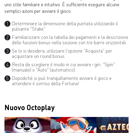
uno stile familiare e intuitivo. È sufficiente eseguire alcune
semplici azioni per avviare il gioco:
Determinare la dimensione della puntata utilizzando il
pulsante "Stake".
Familiarizzare con la tabella dei pagamenti e la descrizione
delle funzioni bonus nella sezione con tre barre orizzontali.
Se lo si desidera, utilizzare l'opzione "Acquista" per
acquistare un round bonus.
Resta da scegliere il modo in cui avviare i giri: "Spin"
(manuale) o "Auto" (automatico).
Dopodiché si può tranquillamente avviare il gioco e
attendere il sorriso della Fortuna!
Nuovo Octoplay