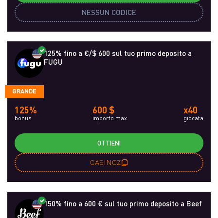
NESSUN CODICE
125% fino a €/$ 600 sul tuo primo deposito a
FUGU
GRANDE
125%
600 $
x40
bonus
importo max.
giocata
OTTIENI
CASINOZ
150% fino a 600 € sul tuo primo deposito a Beef