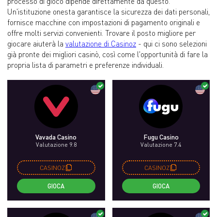
processo di gioco dipende direttamente da questo.
Un'istituzione onesta garantisce la sicurezza dei dati personali,
fornisce macchine con impostazioni di pagamento originali e
offre molti servizi convenienti. Trovare il posto migliore per
giocare aiuterà la
valutazione di Casinoz
- qui ci sono selezioni
già pronte dei migliori casinò, così come l'opportunità di fare la
propria lista di parametri e preferenze individuali.
Vavada Casino
Fugu Casino
Valutazione 9.8
Valutazione 7.4
CASINOZ
CASINOZ
GIOCA
GIOCA