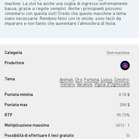
machine. La slot ha anche una soglia di ingresso estremamente
bassa, grazie a regole semplici. Anche i principianti possono
cimentarsi con questa slot! Credo che queste macchine a tema
siano necessarie. Rendono felici con le vincite, sono facili da
imparare e non fanno che aumentare l'atmosfera di festa.
Categoria
Slot machine
Produttore
Tema
Animali
Oro
Fortuna
Lusso
Sinistro
,
,
,
,
,
Denaro
Vacanze
Vigilia d'Ognissanti
,
,
Puntata minima
0.10 $
Puntata max
200 $
RTP
95.72%
Moltiplicazione massima
4512 : 1
Possibilità di effettuare il test gratuito
Sì