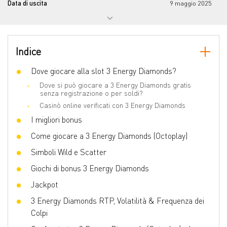
Data di uscita
9 maggio 2025
Jackpot progressivo
No
Numero di rulli
5
Indice
Numero di linee
5
Joker wild
Dove giocare alla slot 3 Energy Diamonds?
Sì
Dove si può giocare a 3 Energy Diamonds gratis
Scatter
No
senza registrazione o per soldi?
Doppio gioco
No
Casinò online verificati con 3 Energy Diamonds
I migliori bonus
Giochi bonus
Big Win, Respin, Multiplier, Bet Bonus,
Jackpots, Coin Collection, Cash Collector,
Hold and Spin
Come giocare a 3 Energy Diamonds (Octoplay)
Volatilità
Low
Simboli Wild e Scatter
Slot 3D
No
Giochi di bonus 3 Energy Diamonds
Respin
Jackpot
Sì
3 Energy Diamonds RTP, Volatilità & Frequenza dei
Giri gratis
No
Colpi