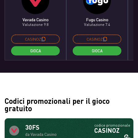
Vavada Casino
Fugu Casino
Valutazione 9.8
Valutazione 7.4
CASINOZ
CASINOZ
GIOCA
GIOCA
Codici promozionali per il gioco
gratuito
codice promozionale
30FS
CASINOZ
da Vavada Casino