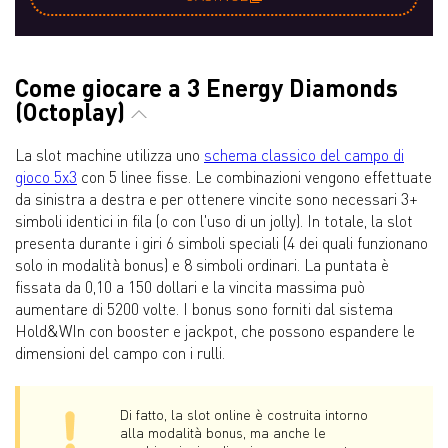
Come giocare a 3 Energy Diamonds
(Octoplay)
La slot machine utilizza uno
schema classico del campo di
gioco 5x3
con 5 linee fisse. Le combinazioni vengono effettuate
da sinistra a destra e per ottenere vincite sono necessari 3+
simboli identici in fila (o con l'uso di un jolly). In totale, la slot
presenta durante i giri 6 simboli speciali (4 dei quali funzionano
solo in modalità bonus) e 8 simboli ordinari. La puntata è
fissata da 0,10 a 150 dollari e la vincita massima può
aumentare di 5200 volte. I bonus sono forniti dal sistema
Hold&WIn con booster e jackpot, che possono espandere le
dimensioni del campo con i rulli.
Di fatto, la slot online è costruita intorno
alla modalità bonus, ma anche le