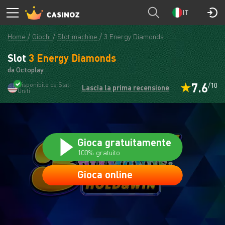
CASINOZ
GIOCA
IT
Home
Giochi
Slot machine
3 Energy Diamonds
Slot
3 Energy Diamonds
da Octoplay
7.6
Disponibile da Stati
/10
Lascia la prima recensione
Uniti
Gioca gratuitamente
100% gratuito
Gioca online