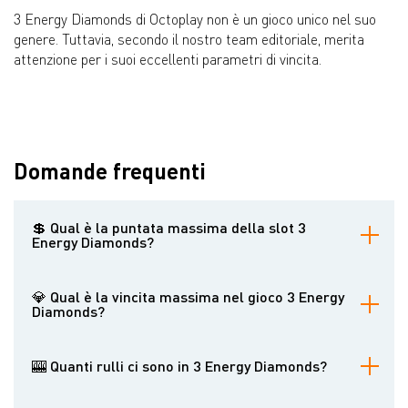
3 Energy Diamonds di Octoplay non è un gioco unico nel suo
genere. Tuttavia, secondo il nostro team editoriale, merita
attenzione per i suoi eccellenti parametri di vincita.
Domande frequenti
💲 Qual è la puntata massima della slot 3
Energy Diamonds?
150 dollari, ma il valore può variare da casinò a casinò.
💎 Qual è la vincita massima nel gioco 3 Energy
Diamonds?
x5200 del tasso dell'utente
🎰 Quanti rulli ci sono in 3 Energy Diamonds?
Ci sono 5 rulli in 3 Energy Diamonds