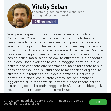
Vitaliy Seban
Esperto di giochi da casinò e analista di
strategie di gioco d'azzardo
935 recensioni
Vitaliy è un esperto di giochi da casinò nato nel 1982 a
Kaliningrad. Cresciuto in una famiglia di chirurghi, ha scelto
una strada lontana dalla medicina: ha imparato a giocare a
scacchi fin da piccolo, ha partecipato a tornei regionali e si è
poi iscritto all'Università tecnica statale di Kaliningrad. Mentre
lavorava come programmatore, si è immerso nel mondo dei
casinò online, ma alla fine ha dovuto affrontare la dipendenza
dal gioco. Dopo aver capito che la maggior parte delle sue
entrate era destinata alle scommesse, ha reindirizzato la sua
passione verso l'analisi, studiando le meccaniche di gioco, le
strategie e le tendenze del gioco d'azzardo. Oggi Vitaliy
partecipa a giochi con puntate controllate per rimanere
aggiornato sulle tendenze del settore e crea recensioni che
aiutano i giocatori a padroneggiare le sfumature di blackjack,
Blackjack
roulette
slot
Utilizzando i nostri siti o servizi, accetti il nostro utilizzo dei
OK
cookie
(Per saperne di più)
Esperto in:
analisi della strategia di gioco
gestione del rischio
scacchi
programmazione