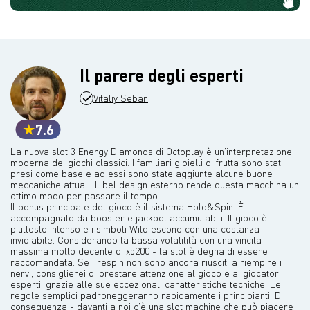
Il parere degli esperti
Vitaliy Seban
7.6
La nuova slot 3 Energy Diamonds di Octoplay è un'interpretazione
moderna dei giochi classici. I familiari gioielli di frutta sono stati
presi come base e ad essi sono state aggiunte alcune buone
meccaniche attuali. Il bel design esterno rende questa macchina un
ottimo modo per passare il tempo.
Il bonus principale del gioco è il sistema Hold&Spin. È
accompagnato da booster e jackpot accumulabili. Il gioco è
piuttosto intenso e i simboli Wild escono con una costanza
invidiabile. Considerando la bassa volatilità con una vincita
massima molto decente di x5200 - la slot è degna di essere
raccomandata. Se i respin non sono ancora riusciti a riempire i
nervi, consiglierei di prestare attenzione al gioco e ai giocatori
esperti, grazie alle sue eccezionali caratteristiche tecniche. Le
regole semplici padroneggeranno rapidamente i principianti. Di
conseguenza - davanti a noi c'è una slot machine che può piacere