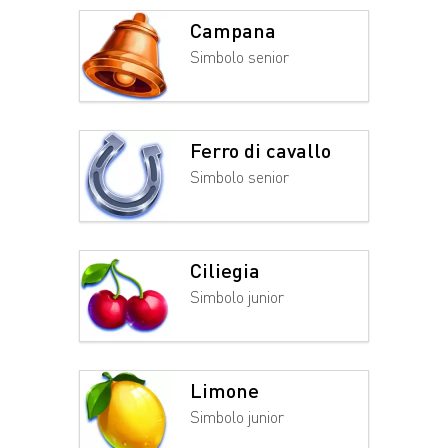
Campana
Simbolo senior
Ferro di cavallo
Simbolo senior
Ciliegia
Simbolo junior
Limone
Simbolo junior