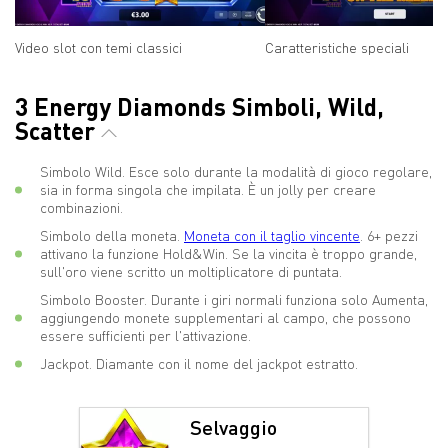
Video slot con temi classici
Caratteristiche speciali
3 Energy Diamonds Simboli, Wild,
Scatter
Simbolo Wild. Esce solo durante la modalità di gioco regolare,
sia in forma singola che impilata. È un jolly per creare
combinazioni.
Simbolo della moneta.
Moneta con il taglio vincente
. 6+ pezzi
attivano la funzione Hold&Win. Se la vincita è troppo grande,
sull'oro viene scritto un moltiplicatore di puntata.
Simbolo Booster. Durante i giri normali funziona solo Aumenta,
aggiungendo monete supplementari al campo, che possono
essere sufficienti per l'attivazione.
Jackpot. Diamante con il nome del jackpot estratto.
Selvaggio