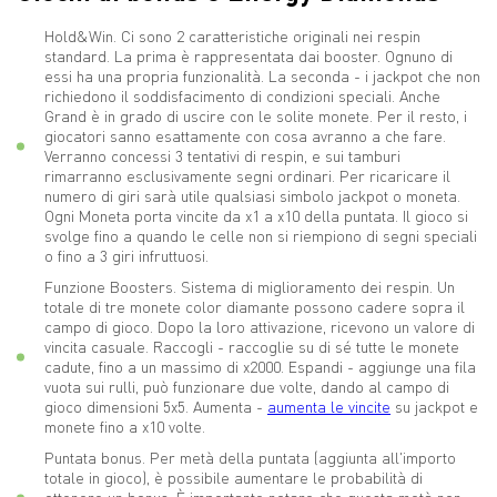
Hold&Win. Ci sono 2 caratteristiche originali nei respin
standard. La prima è rappresentata dai booster. Ognuno di
essi ha una propria funzionalità. La seconda - i jackpot che non
richiedono il soddisfacimento di condizioni speciali. Anche
Grand è in grado di uscire con le solite monete. Per il resto, i
giocatori sanno esattamente con cosa avranno a che fare.
Verranno concessi 3 tentativi di respin, e sui tamburi
rimarranno esclusivamente segni ordinari. Per ricaricare il
numero di giri sarà utile qualsiasi simbolo jackpot o moneta.
Ogni Moneta porta vincite da x1 a x10 della puntata. Il gioco si
svolge fino a quando le celle non si riempiono di segni speciali
o fino a 3 giri infruttuosi.
Funzione Boosters. Sistema di miglioramento dei respin. Un
totale di tre monete color diamante possono cadere sopra il
campo di gioco. Dopo la loro attivazione, ricevono un valore di
vincita casuale. Raccogli - raccoglie su di sé tutte le monete
cadute, fino a un massimo di x2000. Espandi - aggiunge una fila
vuota sui rulli, può funzionare due volte, dando al campo di
gioco dimensioni 5x5. Aumenta -
aumenta le vincite
su jackpot e
monete fino a x10 volte.
Puntata bonus. Per metà della puntata (aggiunta all'importo
totale in gioco), è possibile aumentare le probabilità di