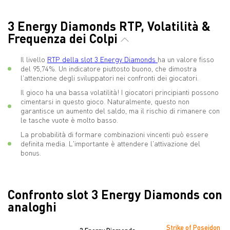
3 Energy Diamonds RTP, Volatilità &
Frequenza dei Colpi
Il livello
RTP della slot 3 Energy Diamonds
ha un valore fisso
del 95,74%. Un indicatore piuttosto buono, che dimostra
l'attenzione degli sviluppatori nei confronti dei giocatori.
Il gioco ha una bassa volatilità! I giocatori principianti possono
cimentarsi in questo gioco. Naturalmente, questo non
garantisce un aumento del saldo, ma il rischio di rimanere con
le tasche vuote è molto basso.
La probabilità di formare combinazioni vincenti può essere
definita media. L'importante è attendere l'attivazione del
bonus.
Confronto slot 3 Energy Diamonds con
analoghi
Strike of Poseidon