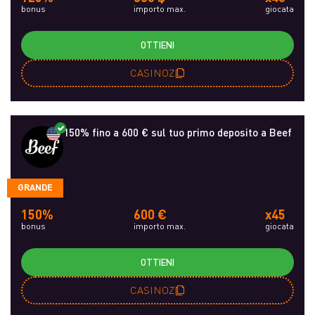
bonus
importo max.
giocata
OTTIENI
CASINOZ
150% fino a 600 € sul tuo primo deposito a Beef
GRANDE
150%
600 €
x45
bonus
importo max.
giocata
OTTIENI
CASINOZ