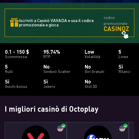
codice
Iscriviti a Casinò VAVADA e usa il codice
promozionale
promozionale e gioca
CASINOZ
0.1 - 150 $
95.74%
Low
5
Scommessa
RTP
Volatilità
Linee
5
No
No
Sì
Rulli
Simboli Scatter
Giri Gratuiti
Rilanci
Sì
Sì
No
Giochi bonus
Jokers
Slot 3D
I migliori casinò di Octoplay