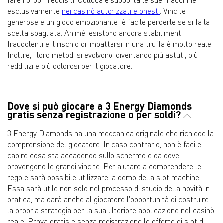
esclusivamente
nei casinò autorizzati e onesti
. Vincite
generose e un gioco emozionante: è facile perderle se si fa la
scelta sbagliata. Ahimè, esistono ancora stabilimenti
fraudolenti e il rischio di imbattersi in una truffa è molto reale.
Inoltre, i loro metodi si evolvono, diventando più astuti, più
redditizi e più dolorosi per il giocatore.
Dove si può giocare a 3 Energy Diamonds
gratis senza registrazione o per soldi?
3 Energy Diamonds ha una meccanica originale che richiede la
comprensione del giocatore. In caso contrario, non è facile
capire cosa sta accadendo sullo schermo e da dove
provengono le grandi vincite. Per aiutare a comprendere le
regole sarà possibile utilizzare la demo della slot machine.
Essa sarà utile non solo nel processo di studio della novità in
pratica, ma darà anche al giocatore l'opportunità di costruire
la propria strategia per la sua ulteriore applicazione nel casinò
reale. Prova gratis e senza registrazione le offerte di slot di