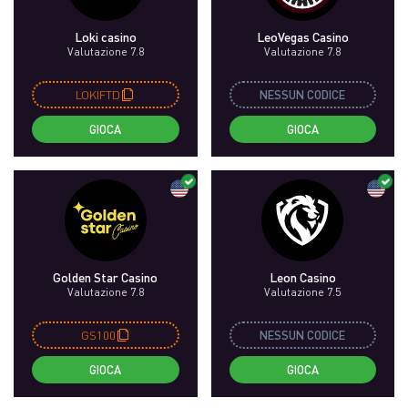
Loki casino
LeoVegas Casino
Valutazione 7.8
Valutazione 7.8
LOKIFTD
NESSUN CODICE
GIOCA
GIOCA
Golden Star Casino
Leon Casino
Valutazione 7.8
Valutazione 7.5
GS100
NESSUN CODICE
GIOCA
GIOCA