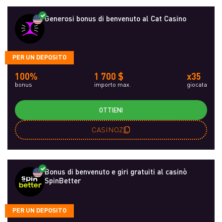
Generosi bonus di benvenuto al Cat Casino
PER UN DEPOSITO
100%
1 700 $
x35
bonus
importo max.
giocata
OTTIENI
CASINOZ
Bonus di benvenuto e giri gratuiti al casinò
SpinBetter
PER UN DEPOSITO