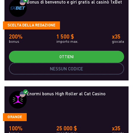
Bonus di benvenuto e giri gratis al casinò 1xBet
SCELTA DELLA REDAZIONE
200%
1 500 $
x35
bonus
importo max.
giocata
OTTIENI
NESSUN CODICE
Enormi bonus High Roller al Cat Casino
GRANDE
100%
25 000 $
x35