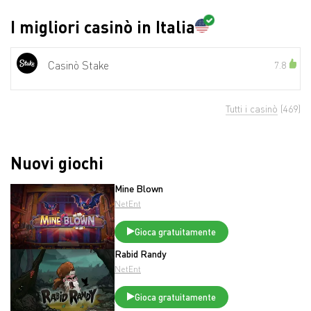
I migliori casinò in Italia
Casinò Stake
7.8
Tutti i casinò
(469)
Nuovi giochi
Mine Blown
NetEnt
Gioca gratuitamente
Rabid Randy
NetEnt
Gioca gratuitamente