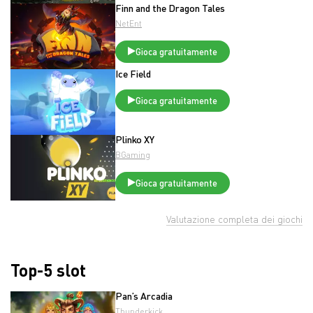
Finn and the Dragon Tales
NetEnt
Gioca gratuitamente
Ice Field
Gioca gratuitamente
Plinko XY
BGaming
Gioca gratuitamente
Valutazione completa dei giochi
Top-5 slot
Pan’s Arcadia
Thunderkick