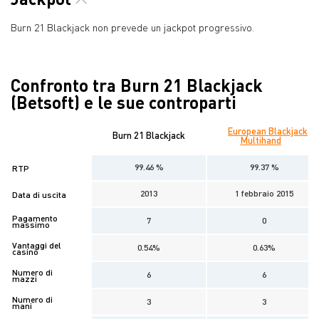
Burn 21 Blackjack non prevede un jackpot progressivo.
Confronto tra Burn 21 Blackjack
(Betsoft) e le sue controparti
European Blackjack
Burn 21 Blackjack
Multihand
99.46 %
99.37 %
RTP
2013
1 febbraio 2015
Data di uscita
Pagamento
7
0
massimo
Vantaggi del
0.54%
0.63%
casinò
Numero di
6
6
mazzi
Numero di
3
3
mani