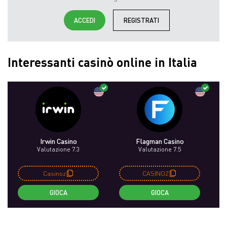
ACCEDI
REGISTRATI
Interessanti casinò online in Italia
Irwin Casino
Flagman Casino
Valutazione 7.3
Valutazione 7.5
Casinoz
CASINOZ
GIOCA
GIOCA