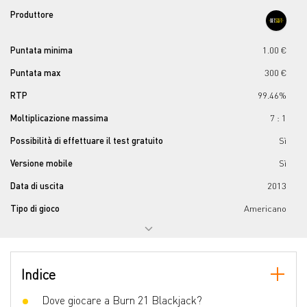
Produttore
Puntata minima
1.00 €
Puntata max
300 €
RTP
99.46%
Moltiplicazione massima
7 : 1
Possibilità di effettuare il test gratuito
Sì
Versione mobile
Sì
Data di uscita
2013
Tipo di gioco
Americano
Numero di mazzi
6
Numero di mani
3
Indice
Scommesse laterali
No
Vantaggi del casinò
Dove giocare a Burn 21 Blackjack?
0.54%