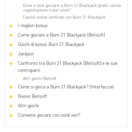
Dove si può giocare a Burn 21 Blackjack gratis senza
Dealer sui 17 soft
prende una carta
registrazione o per soldi?
Assicurazione
Sì
Casinò online verificati con Burn 21 Blackjack
I migliori bonus
Resa
no
Come giocare a Burn 21 Blackjack (Betsoft)
Raddoppio
qualsiasi carta
Giochi di bonus Burn 21 Blackjack
Divisione
Sì
Jackpot
Pagamento della vincita del blackjack
1:1
Confronto tra Burn 21 Blackjack (Betsoft) e le sue
Funzioni aggiuntive
Caratteristiche aggiuntive
controparti
Altri giochi Betsoft
Come si gioca a Burn 21 Blackjack? (Interfaccia)
Nuovo Betsoft
Altri giochi
Conviene giocare con soldi veri?