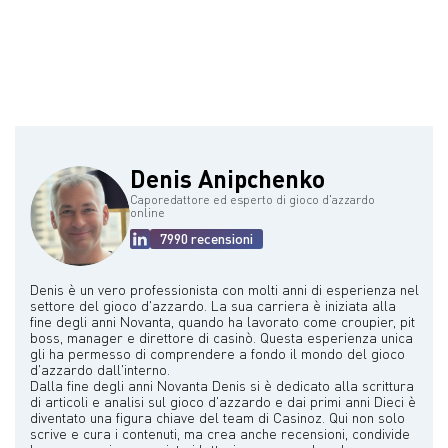
Denis Anipchenko
Caporedattore ed esperto di gioco d'azzardo
online
7990 recensioni
Denis è un vero professionista con molti anni di esperienza nel
settore del gioco d'azzardo. La sua carriera è iniziata alla
fine degli anni Novanta, quando ha lavorato come croupier, pit
boss, manager e direttore di casinò. Questa esperienza unica
gli ha permesso di comprendere a fondo il mondo del gioco
d'azzardo dall'interno.
Dalla fine degli anni Novanta Denis si è dedicato alla scrittura
di articoli e analisi sul gioco d'azzardo e dai primi anni Dieci è
diventato una figura chiave del team di Casinoz. Qui non solo
scrive e cura i contenuti, ma crea anche recensioni, condivide