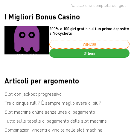
Valutazione completa dei giochi
I Migliori Bonus Casino
200% e 100 giri gratis sul tuo primo deposito
a Nokycbets
WIN200
Ottieni
Articoli per argomento
Slot con jackpot progressivo
Tre o cinque rulli? È sempre meglio avere di più?
Slot machine online senza linee di pagamento
Tutto sulle tabelle di pagamento delle slot machine
Combinazioni vincenti e vincite nelle slot machine