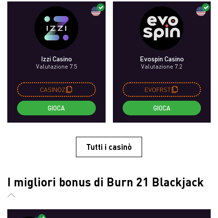
Izzi Casino
Evospin Casino
Valutazione 7.5
Valutazione 7.2
CASINOZ
EVOFRST
GIOCA
GIOCA
Tutti i casinò
I migliori bonus di Burn 21 Blackjack