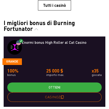
Tutti i casinò
I migliori bonus di Burning
Fortunator
Enormi bonus High Roller al Cat Casino
GRANDE
100%
25 000 $
x35
bonus
importo max.
giocata
OTTIENI
CASINOZ