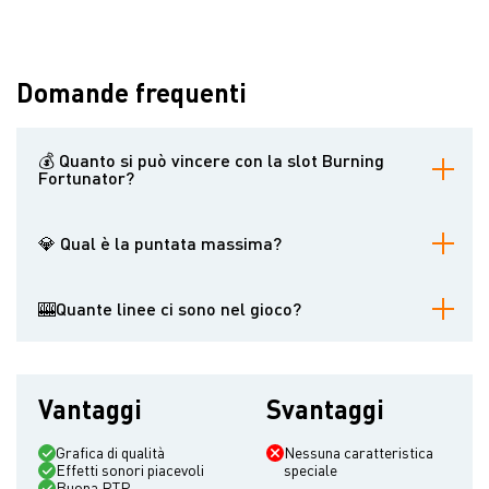
Domande frequenti
💰 Quanto si può vincere con la slot Burning
Fortunator?
La vincita massima è di x60.
💎 Qual è la puntata massima?
La puntata massima è di 100 dollari.
🎰Quante linee ci sono nel gioco?
Nella slot Burning Fortunator sono presenti 5 linee.
Vantaggi
Svantaggi
Grafica di qualità
Nessuna caratteristica
Effetti sonori piacevoli
speciale
Buona RTP