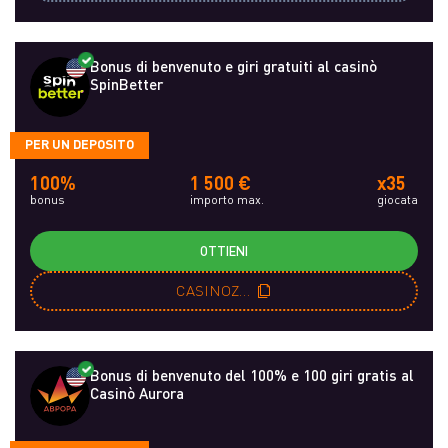
Bonus di benvenuto e giri gratuiti al casinò
SpinBetter
PER UN DEPOSITO
100%
1 500 €
x35
bonus
importo max.
giocata
OTTIENI
CASINOZRU
Bonus di benvenuto del 100% e 100 giri gratis al
Casinò Aurora