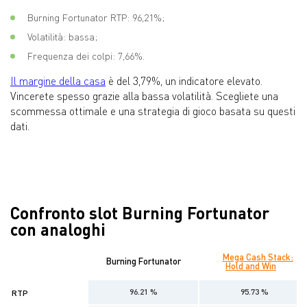
Burning Fortunator RTP: 96,21%;
Volatilità: bassa;
Frequenza dei colpi: 7,66%.
Il margine della casa
è del 3,79%, un indicatore elevato.
Vincerete spesso grazie alla bassa volatilità. Scegliete una
scommessa ottimale e una strategia di gioco basata su questi
dati.
Confronto slot Burning Fortunator
con analoghi
Mega Cash Stack:
Burning Fortunator
Hold and Win
96.21 %
95.73 %
RTP