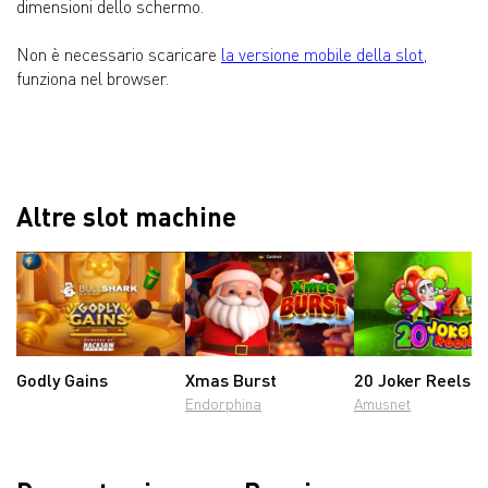
dimensioni dello schermo.
Non è necessario scaricare
la versione mobile della slot,
funziona nel browser.
Altre slot machine
Godly Gains
Xmas Burst
20 Joker Reels
Endorphina
Amusnet