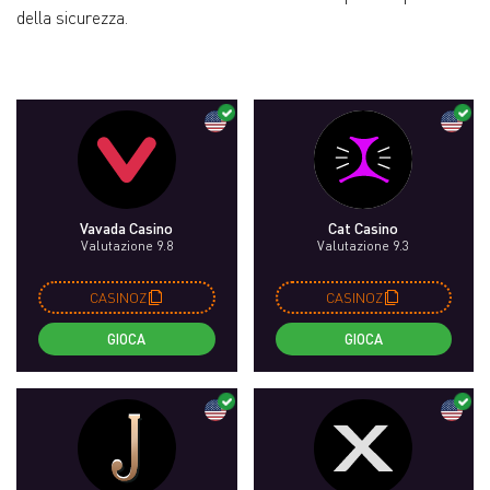
della sicurezza.
Vavada Casino
Cat Casino
Valutazione 9.8
Valutazione 9.3
CASINOZ
CASINOZ
GIOCA
GIOCA