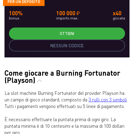
PER UN DEPOSITO
100%
100 000 ₽
x40
bonus
importo max.
giocata
OTTIENI
NESSUN CODICE
Come giocare a Burning Fortunator
(Playson)
La slot machine Burning Fortunator del provider Playson ha
un campo di gioco standard, composto da
3 rulli con 3 simboli
.
Tutti i pagamenti vengono effettuati su 5 linee di pagamento.
È necessario effettuare la puntata prima di ogni giro. La
puntata minima è di 10 centesimi e la massima di 100 dollari
per giro.