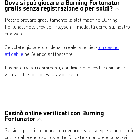
Dove si può giocare a Burning Fortunator
gratis senza registrazione o per soldi?
Potete provare gratuitamente la slot machine Burning
Fortunator del provider Playson in modalità demo sul nostro
sito web.
Se volete giocare con denaro reale, scegliete
un casinò
affidabile
nell'elenco sottostante.
Lasciate i vostri commenti, condividete le vostre opinioni e
valutate la slot con valutazioni reali.
Casinò online verificati con Burning
Fortunator
Se siete pronti a giocare con denaro reale, scegliete un casinò
online dall'elenco sottostante. Giocate e non preoccupatevi