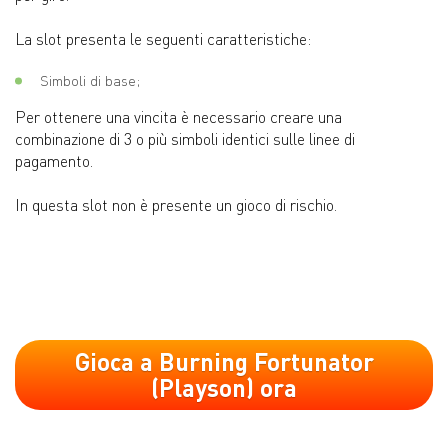
La slot presenta le seguenti caratteristiche:
Simboli di base;
Per ottenere una vincita è necessario creare una
combinazione di 3 o più simboli identici sulle linee di
pagamento.
In questa slot non è presente un gioco di rischio.
Gioca a Burning Fortunator
(Playson) ora