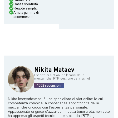
Bassa volatilità
Regole semplici
Ampia gamma di
scommesse
Nikita Mataev
Esperto di slot online (analisi delle
meccaniche, RTP, gestione del rischio)
1502 recensioni
Nikita (motyathewise) è uno specialista di slot online la cui
competenza combina la conoscenza approfondita delle
meccaniche di gioco con l'esperienza personale.
Appassionato di gioco d'azzardo fin dalla tenera età, non solo
ha appreso gli aspetti tecnici delle slot - dall'RTP agli