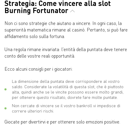
Strategia: Come vincere alla slot
Burning Fortunator
Non ci sono strategie che aiutano a vincere. In ogni caso, la
superiorità matematica rimane al casinò. Pertanto, si può fare
affidamento solo sulla fortuna.
Una regola rimane invariata: l'entità della puntata deve tenere
conto delle vostre reali opportunità.
Ecco alcuni consigli per i giocatori:
La dimensione della puntata deve corrispondere al vostro
saldo. Considerate la volatilità di questa slot, che è piuttosto
alta, quindi anche se le vincite possono essere molto grandi,
per ottenere questo risultato, dovrete fare molte puntate.
Non cercate di vincere se il vostro bankroll vi impedisce di
correre ulteriori rischi.
Giocate per divertirvi e per ottenere solo emozioni positive.