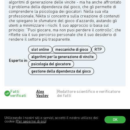
algoritmi di generazione delle vincite - ma ha anche affrontato
il problema della dipendenza dal gioco, che gli permette di
comprendere la psicologia dei giocatori. Nella sua vita
professionale, Nikita si concentra sulla creazione di contenuti
che spiegano le sfumature del gioco d'azzardo, aiutando gli
utenti a minimizzare i rischi. Il suo approccio si basa sul
principio: “Puoi giocare, ma non puoi perdere il controllo”, che
riflette sia il suo percorso personale che il suo desiderio di
slot online
meccaniche di gioco
RTP
algoritmi per la generazione di vincite
Esperto in:
psicologia del giocatore
gestione della dipendenza dal gioco
Fatti
Alex
Redattore scientifico e verificatore
verificati
Vasilev
dei fatti
Utilizzando i nostri siti o servizi, accetti il nostro utilizzo dei
OK
Recensioni dei giocatori
cookie
(Per saperne di più)
1
Più recenti prima