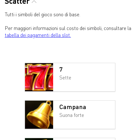
Scatter
Tutti i simboli del gioco sono di base.
Per maggiori informazioni sul costo dei simboli, consultare la
tabella dei pagamenti della slot.
7
Sette
Campana
Suona forte