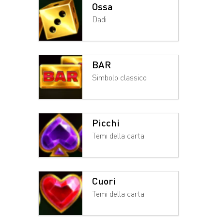
Ossa
Dadi
BAR
Simbolo classico
Picchi
Temi della carta
Cuori
Temi della carta