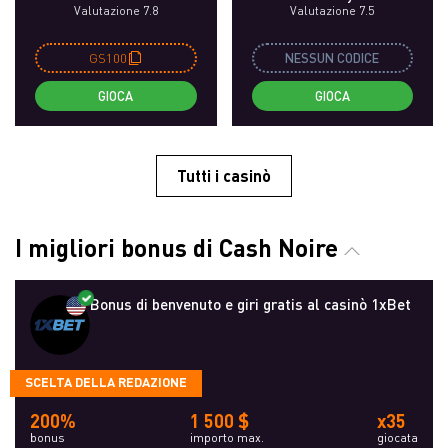
Valutazione 7.8
Valutazione 7.5
GS100
NESSUN CODICE
GIOCA
GIOCA
Tutti i casinò
I migliori bonus di Cash Noire
Bonus di benvenuto e giri gratis al casinò 1xBet
SCELTA DELLA REDAZIONE
200%
1 500 $
x35
bonus
importo max.
giocata