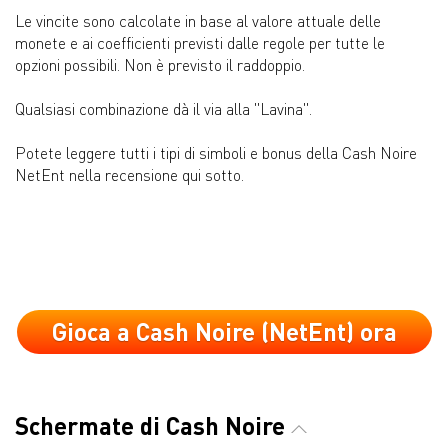
Le vincite sono calcolate in base al valore attuale delle
monete e ai coefficienti previsti dalle regole per tutte le
opzioni possibili. Non è previsto il raddoppio.
Qualsiasi combinazione dà il via alla "Lavina".
Potete leggere tutti i tipi di simboli e bonus della Cash Noire
NetEnt nella recensione qui sotto.
Gioca a Cash Noire (NetEnt) ora
Schermate di Cash Noire