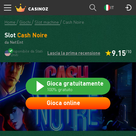
CASINOZ
GIOCA
IT
Home
Giochi
Slot machine
Cash Noire
Slot
Cash Noire
da NetEnt
9.15
Disponibile da Stati
/10
Lascia la prima recensione
Uniti
Gioca gratuitamente
100% gratuito
Gioca online