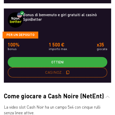
Bonus di benvenuto e giri gratuiti al casinò
SpinBetter
PER UN DEPOSITO
100%
1 500 €
x35
bonus
importo max.
giocata
OTTIENI
CASINOZRU
Come giocare a Cash Noire (NetEnt)
La video slot Cash Noir ha un campo 5x4 con cinque rulli
senza linee attive.