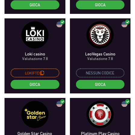
GIOCA
GIOCA
Loki casino
LeoVegas Casino
Valutazione 7.8
Valutazione 7.8
LOKIFTD
NESSUN CODICE
GIOCA
GIOCA
Golden Star Casino
Platinum Play Casino