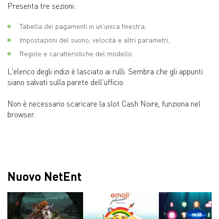
Presenta tre sezioni:
Tabella dei pagamenti in un'unica finestra,
Impostazioni del suono, velocità e altri parametri,
Regole e caratteristiche del modello.
L'elenco degli indizi è lasciato ai rulli. Sembra che gli appunti
siano salvati sulla parete dell'ufficio.
Non è necessario scaricare la slot Cash Noire, funziona nel
browser.
Nuovo NetEnt