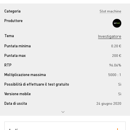
Categoria
Slot machine
Produttore
Tema
Investigatore
Puntata minima
0.20 €
Puntata max
200 €
RTP
96.06%
Moltiplicazione massima
5000 : 1
Possibilità di effettuare il test gratuito
Sì
Versione mobile
Sì
Data di uscita
24 giugno 2020
Jackpot progressivo
No
Numero di rulli
5