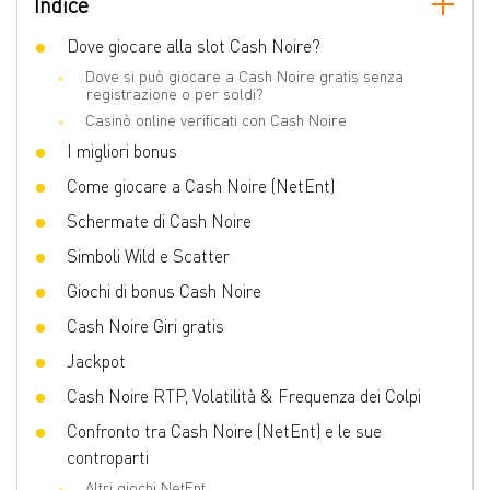
Indice
Numero di linee
1024
Joker wild
Dove giocare alla slot Cash Noire?
No
Dove si può giocare a Cash Noire gratis senza
Scatter
No
registrazione o per soldi?
Doppio gioco
No
Casinò online verificati con Cash Noire
I migliori bonus
Giochi bonus
Multiplier, Mystery Symbol, Avalanche
Feature, Crime Zone, Clue List, City Chase
Map
Come giocare a Cash Noire (NetEnt)
Volatilità
Low
Schermate di Cash Noire
Respin
Sì
Simboli Wild e Scatter
Moltiplicatori aggiuntivi
Giochi di bonus Cash Noire
10
Cash Noire Giri gratis
Giri gratis
Sì
Jackpot
Cash Noire RTP, Volatilità & Frequenza dei Colpi
Confronto tra Cash Noire (NetEnt) e le sue
controparti
Altri giochi NetEnt