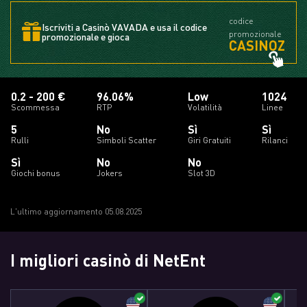
codice
Iscriviti a Casinò VAVADA e usa il codice
promozionale
promozionale e gioca
CASINOZ
0.2 - 200 €
96.06%
Low
1024
Scommessa
RTP
Volatilità
Linee
5
No
Sì
Sì
Rulli
Simboli Scatter
Giri Gratuiti
Rilanci
Sì
No
No
Giochi bonus
Jokers
Slot 3D
L'ultimo aggiornamento 05.08.2025
I migliori casinò di NetEnt