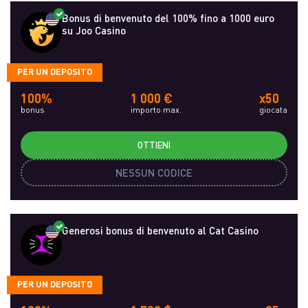
Bonus di benvenuto del 100% fino a 1000 euro
su Joo Casino
PER UN DEPOSITO
100%
1 000 €
x50
bonus
importo max.
giocata
OTTIENI
NESSUN CODICE
Generosi bonus di benvenuto al Cat Casino
PER UN DEPOSITO