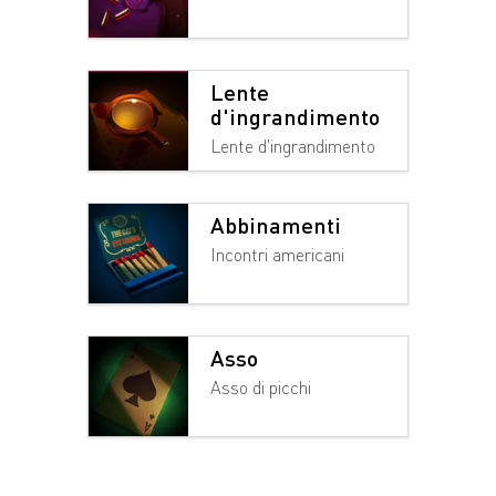
Lente
d'ingrandimento
Lente d'ingrandimento
Abbinamenti
Incontri americani
Asso
Asso di picchi