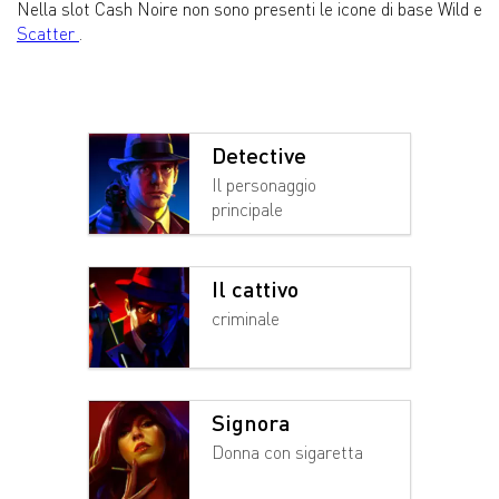
Nella slot Cash Noire non sono presenti le icone di base Wild e
Scatter
.
Detective
Il personaggio
principale
Il cattivo
criminale
Signora
Donna con sigaretta