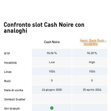
Confronto slot Cash Noire con
analoghi
Heist: Bank Rush -
Cash Noire
Hold&Win
96.06 %
96.20 %
RTP
Low
High
Volatilità
1024
1024
Linee
5
5
Rulli
24 giugno 2020
25 aprile 2024
Data di uscita
Simboli Scatter
Giri Gratuiti