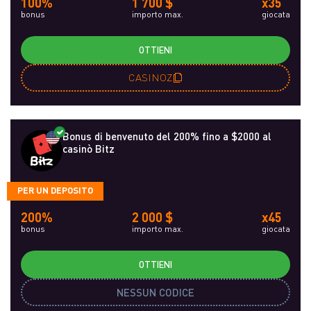
100%
1 700 $
x35
bonus
importo max.
giocata
OTTIENI
CASINOZ
Bonus di benvenuto del 200% fino a $2000 al
casinò Bitz
PER UN DEPOSITO
200%
2 000 $
x45
bonus
importo max.
giocata
OTTIENI
NESSUN CODICE