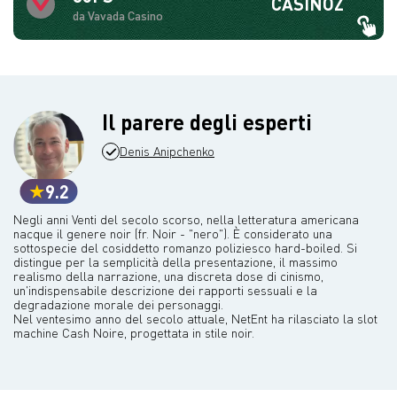
CASINOZ
da Vavada Casino
Il parere degli esperti
Denis Anipchenko
9.2
Negli anni Venti del secolo scorso, nella letteratura americana
nacque il genere noir (fr. Noir - "nero"). È considerato una
sottospecie del cosiddetto romanzo poliziesco hard-boiled. Si
distingue per la semplicità della presentazione, il massimo
realismo della narrazione, una discreta dose di cinismo,
un'indispensabile descrizione dei rapporti sessuali e la
degradazione morale dei personaggi.
Nel ventesimo anno del secolo attuale, NetEnt ha rilasciato la slot
machine Cash Noire, progettata in stile noir.