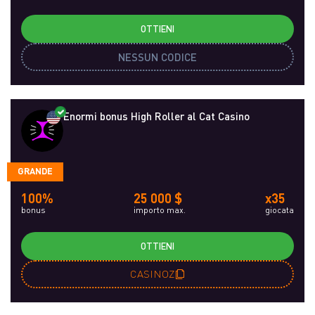
OTTIENI
NESSUN CODICE
Enormi bonus High Roller al Cat Casino
GRANDE
100%
25 000 $
x35
bonus
importo max.
giocata
OTTIENI
CASINOZ