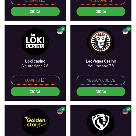
GIOCA
GIOCA
Loki casino
LeoVegas Casino
Valutazione 7.8
Valutazione 7.8
LOKIFTD
NESSUN CODICE
GIOCA
GIOCA