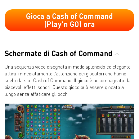
Gioca a Cash of Command
(Play’n GO) ora
Schermate di Cash of Command
Una sequenza video disegnata in modo splendido ed elegante
attira immediatamente l'attenzione dei giocatori che hanno
scelto la slot Cash of Command. Il gioco è accompagnato da
piacevoli effetti sonori. Questo gioco può essere giocato a
lungo senza affaticare gli occhi.