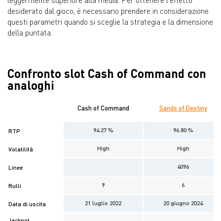
desiderato dal gioco, è necessario prendere in considerazione
questi parametri quando si sceglie la strategia e la dimensione
della puntata.
Confronto slot Cash of Command con
analoghi
Cash of Command
Sands of Destiny
94.27 %
96.80 %
RTP
High
High
Volatilità
4096
Linee
9
6
Rulli
21 luglio 2022
20 giugno 2024
Data di uscita
Jackpot