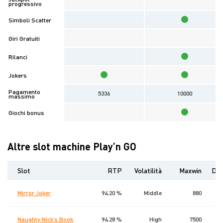
progressivo
Simboli Scatter
Giri Gratuiti
Rilanci
Jokers
Pagamento
5336
10000
massimo
Giochi bonus
Altre slot machine Play’n GO
Slot
RTP
Volatilità
Maxwin
Dat
Mirror Joker
94.20 %
Middle
880
Naughty Nick’s Book
94.28 %
High
7500