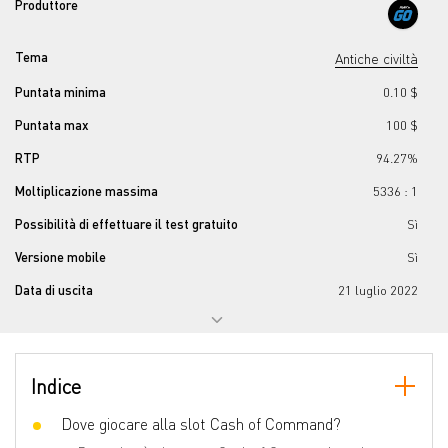
Produttore
Tema
Antiche civiltà
Puntata minima
0.10 $
Puntata max
100 $
RTP
94.27%
Moltiplicazione massima
5336 : 1
Possibilità di effettuare il test gratuito
Sì
Versione mobile
Sì
Data di uscita
21 luglio 2022
Jackpot progressivo
No
Numero di rulli
9
Indice
Joker wild
Sì
Scatter
Dove giocare alla slot Cash of Command?
No