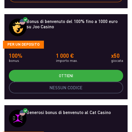
Bonus di benvenuto del 100% fino a 1000 euro
su Joo Casino
PER UN DEPOSITO
100%
1 000 €
x50
bonus
importo max.
giocata
OTTIENI
NESSUN CODICE
Generosi bonus di benvenuto al Cat Casino