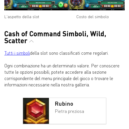
L'aspetto della slot
Costo del simbolo
Cash of Command Simboli, Wild,
Scatter
Tutti i simboli
della slot sono classificati come regolari.
Ogni combinazione ha un determinato valore. Per conoscere
tutte le opzioni possibili, potete accedere alla sezione
corrispondente del menu principale del gioco o trovare le
informazioni necessarie nella nostra galleria.
Rubino
Pietra preziosa