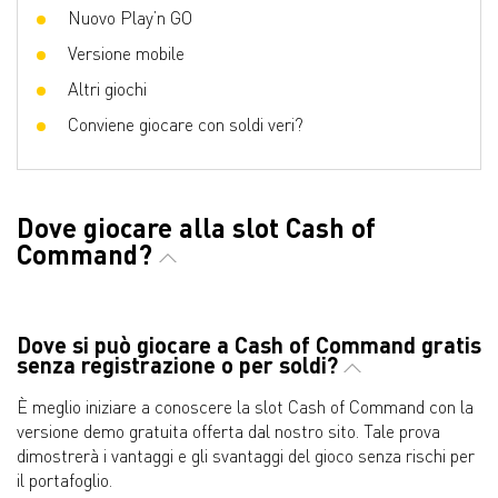
Nuovo Play’n GO
Versione mobile
Altri giochi
Conviene giocare con soldi veri?
Dove giocare alla slot Cash of
Command?
Dove si può giocare a Cash of Command gratis
senza registrazione o per soldi?
È meglio iniziare a conoscere la slot Cash of Command con la
versione demo gratuita offerta dal nostro sito. Tale prova
dimostrerà i vantaggi e gli svantaggi del gioco senza rischi per
il portafoglio.