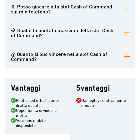
📱 Posso giocare alla slot Cash of Command
sul mio telefono?
Sì, la slot Cash of Command ha una comoda versione mobile.
💎 Qual è la puntata massima della slot Cash
of Command?
La puntata massima del gioco è di 100 dollari.
💰 Quanto si può vincere nella slot Cash of
Command?
Il gioco offre la vincita massima, pari a x5.336.
Vantaggi
Svantaggi
Grafica ed effetti sonori
Gameplay relativamente
di alta qualità
noioso
Opportunità di vincere
molto
Versione mobile
disponibile