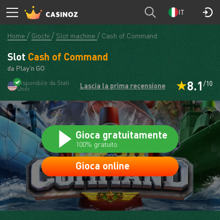
CASINOZ
GIOCA
IT
Home
Giochi
Slot machine
Cash of Command
Slot
Cash of Command
da Play’n GO
8.1
Disponibile da Stati
/10
Lascia la prima recensione
Uniti
Gioca gratuitamente
100% gratuito
Gioca online