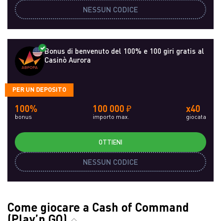
NESSUN CODICE
Bonus di benvenuto del 100% e 100 giri gratis al
Casinò Aurora
PER UN DEPOSITO
100%
100 000 ₽
x40
bonus
importo max.
giocata
OTTIENI
NESSUN CODICE
Come giocare a Cash of Command
(Play’n GO)