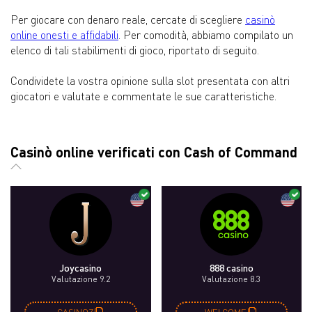
Per giocare con denaro reale, cercate di scegliere
casinò
online onesti e affidabili
. Per comodità, abbiamo compilato un
elenco di tali stabilimenti di gioco, riportato di seguito.
Condividete la vostra opinione sulla slot presentata con altri
giocatori e valutate e commentate le sue caratteristiche.
Casinò online verificati con Cash of Command
Joycasino
888 casino
Valutazione 9.2
Valutazione 8.3
CASINOZ
WELCOME