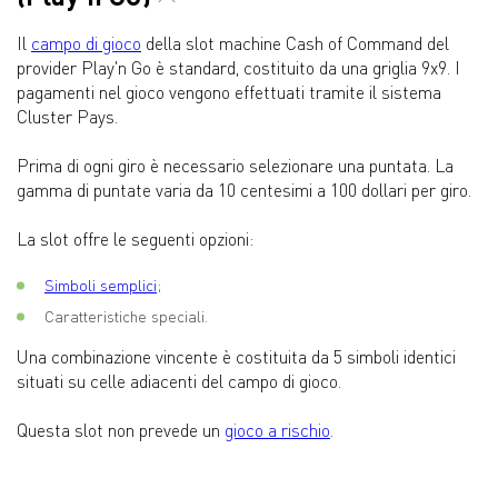
Il
campo di gioco
della slot machine Cash of Command del
provider Play'n Go è standard, costituito da una griglia 9x9. I
pagamenti nel gioco vengono effettuati tramite il sistema
Cluster Pays.
Prima di ogni giro è necessario selezionare una puntata. La
gamma di puntate varia da 10 centesimi a 100 dollari per giro.
La slot offre le seguenti opzioni:
Simboli semplici
;
Caratteristiche speciali.
Una combinazione vincente è costituita da 5 simboli identici
situati su celle adiacenti del campo di gioco.
Questa slot non prevede un
gioco a rischio
.