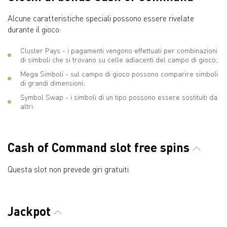
Alcune caratteristiche speciali possono essere rivelate
durante il gioco:
Cluster Pays - i pagamenti vengono effettuati per combinazioni
di simboli che si trovano su celle adiacenti del campo di gioco;
Mega Simboli - sul campo di gioco possono comparire simboli
di grandi dimensioni;
Symbol Swap - i simboli di un tipo possono essere sostituiti da
altri.
Cash of Command slot free spins
Questa slot non prevede giri gratuiti.
Jackpot