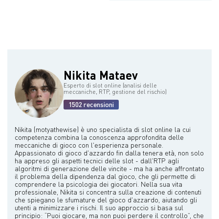
Nikita Mataev
Esperto di slot online (analisi delle
meccaniche, RTP, gestione del rischio)
1502 recensioni
Nikita (motyathewise) è uno specialista di slot online la cui
competenza combina la conoscenza approfondita delle
meccaniche di gioco con l'esperienza personale.
Appassionato di gioco d'azzardo fin dalla tenera età, non solo
ha appreso gli aspetti tecnici delle slot - dall'RTP agli
algoritmi di generazione delle vincite - ma ha anche affrontato
il problema della dipendenza dal gioco, che gli permette di
comprendere la psicologia dei giocatori. Nella sua vita
professionale, Nikita si concentra sulla creazione di contenuti
che spiegano le sfumature del gioco d'azzardo, aiutando gli
utenti a minimizzare i rischi. Il suo approccio si basa sul
principio: “Puoi giocare, ma non puoi perdere il controllo”, che