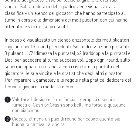
vincite. Sul lato destro del riquadro viene visualizzata la
classifica - un elenco dei giocatori che hanno partecipato al
turno in corso e le dimensioni dei moltiplicatori con cui hanno
ottenuto le vincite (se presenti).
In basso è visualizzato un elenco orizzontale dei moltiplicatori
raggiunti nei 13 round precedenti. Sotto di esso sono presenti
3 pulsanti: 1/2 (dimezza la puntata), x2 (raddoppia la puntata) e
Bet (per accedere al turno successivo). Dopo ogni round, sullo
schermo appare una tabella con i risultati: la puntata del
giocatore, le sue vincite e le statistiche degli altri giocatori.
Per imparare il gameplay e le regole nella pratica, dedicare del
tempo a giocare in modalità demo:
Valutare il design e l'interfaccia. I semplici disegni a
fumetti di Cash or Crash sono belli, ma forse a qualcuno
non piacciono.
Giocate almeno un paio di round per capire quanto sia
buona (o cattiva) la vincita.