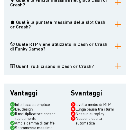
Crash?
x99 della scommessa
💲 Qual è la puntata massima della slot Cash
or Crash?
100 u.s./p>
🎲 Quale RTP viene utilizzato in Cash or Crash
di Funky Games?
95%, che non è molto
🎰 Quanti rulli ci sono in Cash or Crash?
Non ci sono rulli nella slot
Vantaggi
Svantaggi
Interfaccia semplice
Livello medio di RTP
Bel design
Lunga pausa tra i turni
Il moltiplicatore cresce
Nessun autoplay
rapidamente
Nessuna uscita
Ampia gamma di tariffe
automatica
Scommessa massima