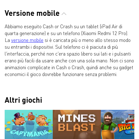
Versione mobile
Abbiamo eseguito Cash or Crash su un tablet (iPad Air di
quarta generazione) e su un telefono (Xiaomi Redmi 12 Pro).
La
versione mobile
si è caricata più o meno allo stesso modo
su entrambi i dispositivi. Sul telefono ci è piaciuta di più
l'interfaccia, perché non c'era spazio libero sui lati e i pulsanti
erano più facili da usare anche con una sola mano. Non ci sono
animazioni complicate in Cash o Crash, quindi anche su gadget
economici il gioco dovrebbe funzionare senza problemi.
Altri giochi