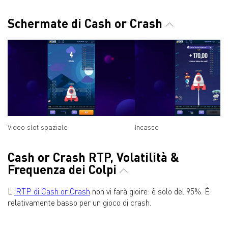
Schermate di Cash or Crash
Video slot spaziale
Incasso
Cash or Crash RTP, Volatilità &
Frequenza dei Colpi
L
'RTP di Cash or Crash
non vi farà gioire: è solo del 95%. È
relativamente basso per un gioco di crash.