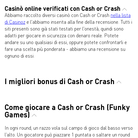
Casinò online verificati con Cash or Crash
Abbiamo raccolto diversi casinò con Cash or Crash
nella lista
di Casinoz
e l'abbiamo inserita alla fine della recensione. Tutti i
siti presenti sono già stati testati per l'onestà, quindi sono
adatti per giocare in sicurezza con denaro reale. Potete
andare su uno qualsiasi di essi, oppure potete confrontarli e
fare una scelta più ponderata - abbiamo una recensione su
ognuno di essi.
I migliori bonus di Cash or Crash
Come giocare a Cash or Crash (Funky
Games)
In ogni round, un razzo vola sul campo di gioco dal basso verso
l'alto. Un giocatore può piazzare 1 puntata o saltare un round