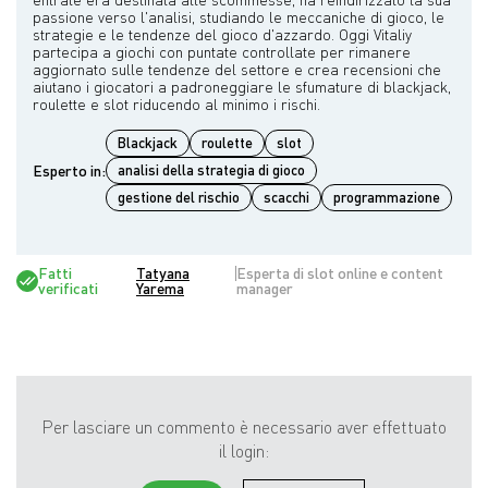
passione verso l'analisi, studiando le meccaniche di gioco, le
strategie e le tendenze del gioco d'azzardo. Oggi Vitaliy
partecipa a giochi con puntate controllate per rimanere
aggiornato sulle tendenze del settore e crea recensioni che
aiutano i giocatori a padroneggiare le sfumature di blackjack,
Blackjack
roulette
slot
Esperto in:
analisi della strategia di gioco
gestione del rischio
scacchi
programmazione
Fatti
Tatyana
Esperta di slot online e content
verificati
Yarema
manager
Per lasciare un commento è necessario aver effettuato
il login: