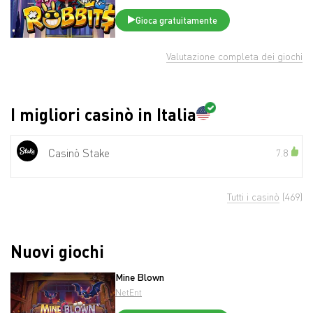
Gioca gratuitamente
Valutazione completa dei giochi
I migliori casinò in Italia
Casinò Stake
7.8
Tutti i casinò
(469)
Nuovi giochi
Mine Blown
NetEnt