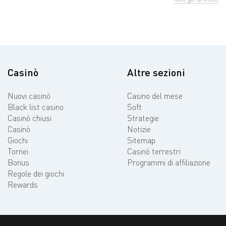
Casinò
Altre sezioni
Nuovi casinò
Casino del mese
Black list casino
Soft
Casinò chiusi
Strategie
Casinò
Notizie
Giochi
Sitemap
Tornei
Casinò terrestri
Bonus
Programmi di affiliazione
Regole dei giochi
Rewards