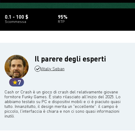
0.1 - 100 $
95%
Scommessa
RTP
Il parere degli esperti
Vitaliy Seban
7
Cash or Crash è un gioco di crash del relativamente giovane
fornitore Funky Games. È stato rilasciato all'inizio del 2025. Lo
abbiamo testato su PC e dispositivi mobili e ci è piaciuto quasi
tutto. Innanzitutto, il design merita un "eccellente": il campo è
piccolo, l'interfaccia è chiara e non ci sono quasi informazioni
inutili.