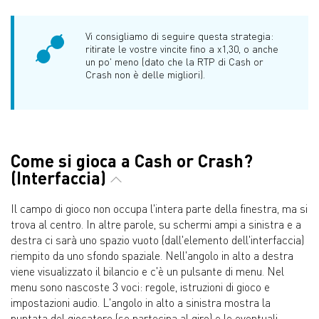
Vi consigliamo di seguire questa strategia:
ritirate le vostre vincite fino a x1,30, o anche
un po' meno (dato che la RTP di Cash or
Crash non è delle migliori).
Come si gioca a Cash or Crash?
(Interfaccia)
Il campo di gioco non occupa l'intera parte della finestra, ma si
trova al centro. In altre parole, su schermi ampi a sinistra e a
destra ci sarà uno spazio vuoto (dall'elemento dell'interfaccia)
riempito da uno sfondo spaziale. Nell'angolo in alto a destra
viene visualizzato il bilancio e c'è un pulsante di menu. Nel
menu sono nascoste 3 voci: regole, istruzioni di gioco e
impostazioni audio. L'angolo in alto a sinistra mostra la
puntata del giocatore (se partecipa al giro) e le eventuali