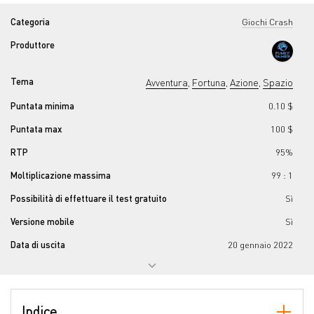
Categoria
Giochi Crash
Produttore
Tema
Avventura
Fortuna
Azione
Spazio
,
,
,
Puntata minima
0.10 $
Puntata max
100 $
RTP
95%
Moltiplicazione massima
99 : 1
Possibilità di effettuare il test gratuito
Sì
Versione mobile
Sì
Data di uscita
20 gennaio 2022
Indice