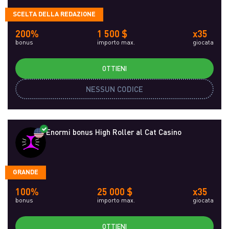
SCELTA DELLA REDAZIONE
200%
1 500 $
x35
bonus
importo max.
giocata
OTTIENI
NESSUN CODICE
Enormi bonus High Roller al Cat Casino
GRANDE
100%
25 000 $
x35
bonus
importo max.
giocata
OTTIENI