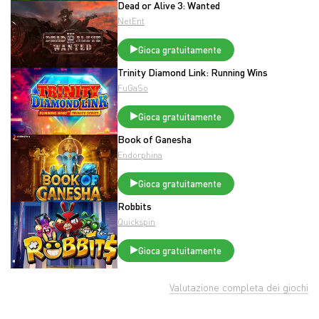
Dead or Alive 3: Wanted
NetEnt
Gioca gratuitamente
Trinity Diamond Link: Running Wins
FuGaSo
Gioca gratuitamente
Book of Ganesha
Endorphina
Gioca gratuitamente
Robbits
Quickspin
Gioca gratuitamente
Valutazione completa dei giochi