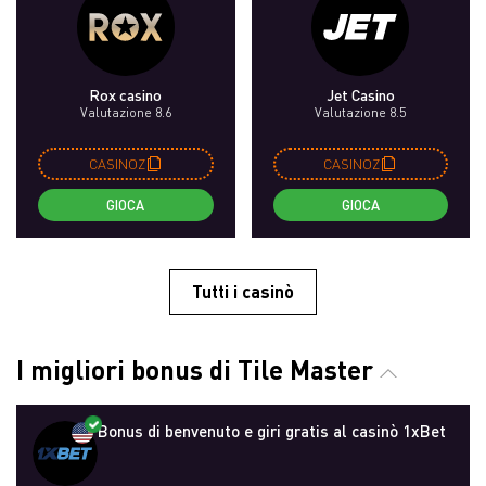
Rox casino
Jet Casino
Valutazione 8.6
Valutazione 8.5
CASINOZ
CASINOZ
GIOCA
GIOCA
Tutti i casinò
I migliori bonus di Tile Master
Bonus di benvenuto e giri gratis al casinò 1xBet