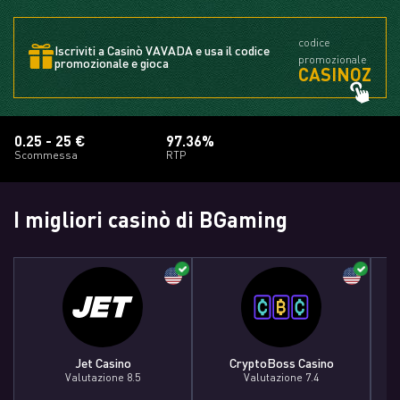
codice
Iscriviti a Casinò VAVADA e usa il codice
promozionale
promozionale e gioca
CASINOZ
0.25 - 25 €
97.36%
Scommessa
RTP
I migliori casinò di BGaming
Jet Casino
CryptoBoss Casino
Valutazione 8.5
Valutazione 7.4