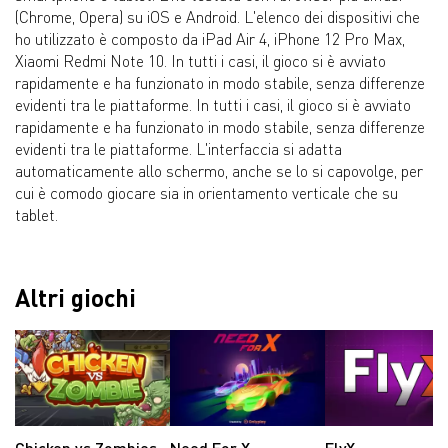
(Chrome, Opera) su iOS e Android. L'elenco dei dispositivi che
ho utilizzato è composto da iPad Air 4, iPhone 12 Pro Max,
Xiaomi Redmi Note 10. In tutti i casi, il gioco si è avviato
rapidamente e ha funzionato in modo stabile, senza differenze
evidenti tra le piattaforme. In tutti i casi, il gioco si è avviato
rapidamente e ha funzionato in modo stabile, senza differenze
evidenti tra le piattaforme. L'interfaccia si adatta
automaticamente allo schermo, anche se lo si capovolge, per
cui è comodo giocare sia in orientamento verticale che su
tablet.
Altri giochi
Chicken vs Zombies
Need For X
FlyX