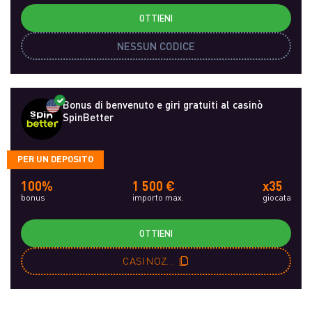
OTTIENI
NESSUN CODICE
Bonus di benvenuto e giri gratuiti al casinò
SpinBetter
PER UN DEPOSITO
100%
1 500 €
x35
bonus
importo max.
giocata
OTTIENI
CASINOZRU