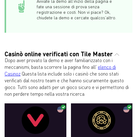
Avviate la demo all'inizio della pagina e
fate una sessione di prova senza
registrazione e costi. Non vi piace? Ok,
chiudete la demo e cercate qualcos'altro.
Casinò online verificati con Tile Master
Dopo aver provato la demo e aver familiarizzato con i
meccanismi, basta scorrere la pagina fino all'
elenco di
Casinoz
Questa lista include solo i casinò che sono stati
verificati dal nostro team e che hanno sicuramente questo
gioco. Tutti sono adatti per un gioco sicuro e vi permettono di
non perdere tempo nella vostra ricerca.