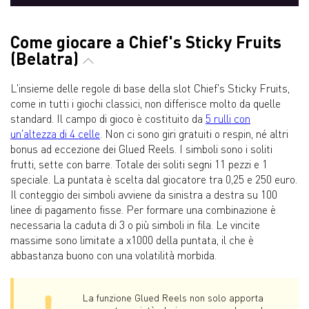
Come giocare a Chief's Sticky Fruits
(Belatra)
L'insieme delle regole di base della slot Chief's Sticky Fruits,
come in tutti i giochi classici, non differisce molto da quelle
standard. Il campo di gioco è costituito da
5 rulli con
un'altezza di 4 celle
. Non ci sono giri gratuiti o respin, né altri
bonus ad eccezione dei Glued Reels. I simboli sono i soliti
frutti, sette con barre. Totale dei soliti segni 11 pezzi e 1
speciale. La puntata è scelta dal giocatore tra 0,25 e 250 euro.
Il conteggio dei simboli avviene da sinistra a destra su 100
linee di pagamento fisse. Per formare una combinazione è
necessaria la caduta di 3 o più simboli in fila. Le vincite
massime sono limitate a x1000 della puntata, il che è
abbastanza buono con una volatilità morbida.
La funzione Glued Reels non solo apporta