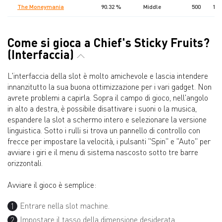
The Moneymania
90.32 %
Middle
500
19 
Come si gioca a Chief's Sticky Fruits?
(Interfaccia)
L'interfaccia della slot è molto amichevole e lascia intendere
innanzitutto la sua buona ottimizzazione per i vari gadget. Non
avrete problemi a capirla. Sopra il campo di gioco, nell'angolo
in alto a destra, è possibile disattivare i suoni o la musica,
espandere la slot a schermo intero e selezionare la versione
linguistica. Sotto i rulli si trova un pannello di controllo con
frecce per impostare la velocità, i pulsanti "Spin" e "Auto" per
avviare i giri e il menu di sistema nascosto sotto tre barre
orizzontali.
Avviare il gioco è semplice:
Entrare nella slot machine.
Impostare il tasso della dimensione desiderata.