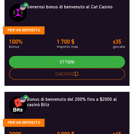
Generosi bonus di benvenuto al Cat Casino
PER UN DEPOSITO
100%
1 700 $
x35
bonus
importo max.
giocata
OTTIENI
CASINOZ
Bonus di benvenuto del 200% fino a $2000 al
casinò Bitz
PER UN DEPOSITO
200%
2 000 $
x45