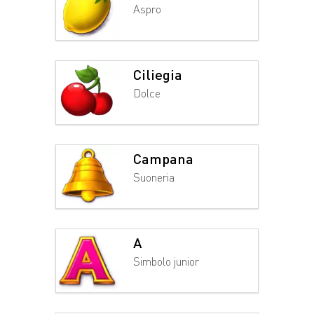
Aspro
Ciliegia
Dolce
Campana
Suoneria
A
Simbolo junior