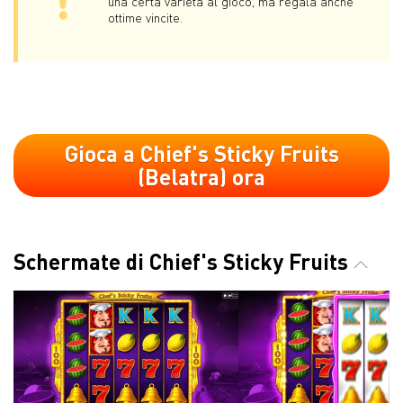
una certa varietà al gioco, ma regala anche
ottime vincite.
Gioca a Chief's Sticky Fruits
(Belatra) ora
Schermate di Chief's Sticky Fruits