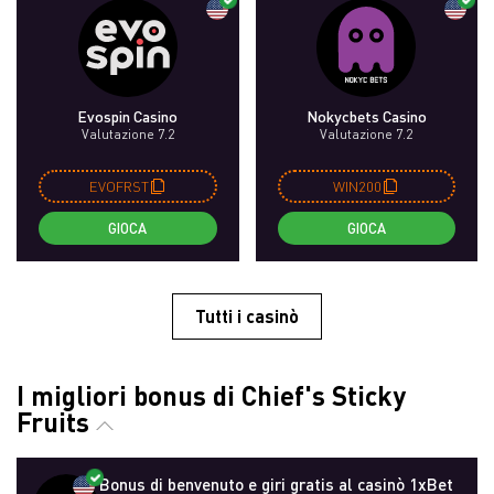
Evospin Casino
Nokycbets Casino
Valutazione 7.2
Valutazione 7.2
EVOFRST
WIN200
GIOCA
GIOCA
Tutti i casinò
I migliori bonus di Chief's Sticky
Fruits
Bonus di benvenuto e giri gratis al casinò 1xBet