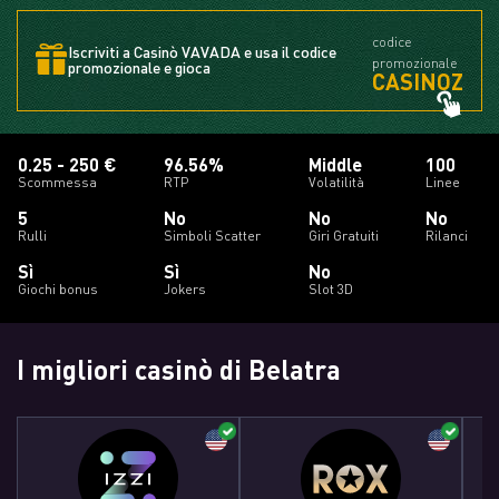
codice
Iscriviti a Casinò VAVADA e usa il codice
promozionale
promozionale e gioca
CASINOZ
0.25 - 250 €
96.56%
Middle
100
Scommessa
RTP
Volatilità
Linee
5
No
No
No
Rulli
Simboli Scatter
Giri Gratuiti
Rilanci
Sì
Sì
No
Giochi bonus
Jokers
Slot 3D
I migliori casinò di Belatra