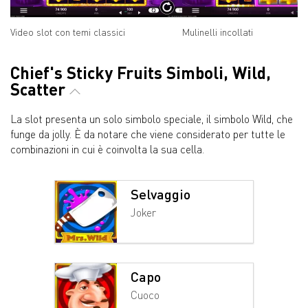
Video slot con temi classici
Mulinelli incollati
Chief's Sticky Fruits Simboli, Wild,
Scatter
La slot presenta un solo simbolo speciale, il simbolo Wild, che
funge da jolly. È da notare che viene considerato per tutte le
combinazioni in cui è coinvolta la sua cella.
Selvaggio
Joker
Capo
Cuoco