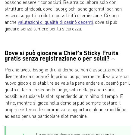
possono essere riconosciuti. Belatra collabora solo con
strutture affidabili, dove i suoi giochi sono garantiti per non
essere soggetti a ridotte possibilità di emissione. Ci sono
anche
valutazioni di qualità di casinò decenti
, dove si può
giocare senza temere per la sicurezza.
Dove si può giocare a Chief's Sticky Fruits
gratis senza registrazione o per soldi?
Perché avete bisogno di una demo se non è assolutamente
divertente da giocare? In primo luogo, permette di valutare un
nuovo gioco e di stabilire se vale la pena andare al casinò per il
gusto di farlo. In secondo luogo, solo nella pratica sarà
possibile studiare la slot, spendendo un minimo di tempo. E
infine, mentre si gioca nella demo si può sempre testare il
proprio sistema di scommesse e apportare alcune modifiche
ad esso per una particolare slot machine.
La versione demo deve essere percepita