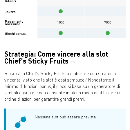
Rilanci
Jokers
Pagamento
1000
7000
massimo
Giochi bonus
Strategia: Come vincere alla slot
Chief's Sticky Fruits
Riuscirà la Chief's Sticky Fruits a elaborare una strategia
vincente, visto che la slot è così semplice? Nonostante il
minimo di funzioni bonus, il gioco si basa su un generatore di
simboli casuale e non consente in alcun modo di utilizzare un
ordine di azioni per garantire grandi premi.
Nessuna slot può essere prevista.