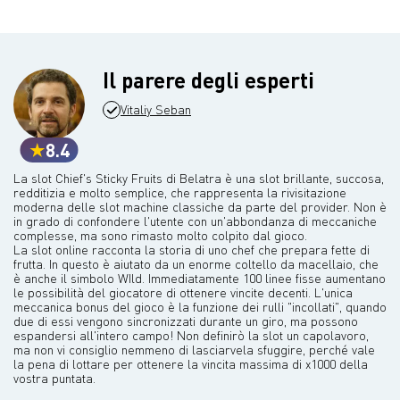
Il parere degli esperti
Vitaliy Seban
8.4
La slot Chief's Sticky Fruits di Belatra è una slot brillante, succosa,
redditizia e molto semplice, che rappresenta la rivisitazione
moderna delle slot machine classiche da parte del provider. Non è
in grado di confondere l'utente con un'abbondanza di meccaniche
complesse, ma sono rimasto molto colpito dal gioco.
La slot online racconta la storia di uno chef che prepara fette di
frutta. In questo è aiutato da un enorme coltello da macellaio, che
è anche il simbolo WIld. Immediatamente 100 linee fisse aumentano
le possibilità del giocatore di ottenere vincite decenti. L'unica
meccanica bonus del gioco è la funzione dei rulli "incollati", quando
due di essi vengono sincronizzati durante un giro, ma possono
espandersi all'intero campo! Non definirò la slot un capolavoro,
ma non vi consiglio nemmeno di lasciarvela sfuggire, perché vale
la pena di lottare per ottenere la vincita massima di x1000 della
vostra puntata.