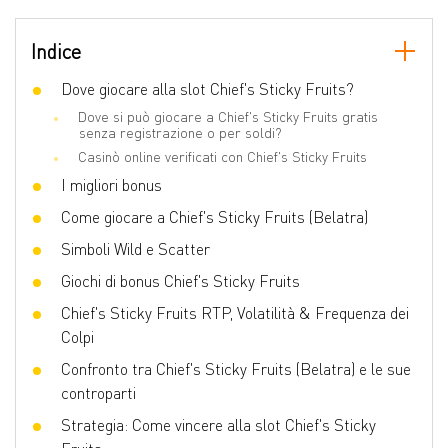
Numero di rulli
5
Indice
Numero di linee
100
Joker wild
Dove giocare alla slot Chief's Sticky Fruits?
Sì
Dove si può giocare a Chief's Sticky Fruits gratis
Scatter
No
senza registrazione o per soldi?
Doppio gioco
No
Casinò online verificati con Chief's Sticky Fruits
I migliori bonus
Giochi bonus
Bonus Game, Big Win, Multiplier, Sync
Reels, Wild Feature
Come giocare a Chief's Sticky Fruits (Belatra)
Volatilità
Middle
Simboli Wild e Scatter
Slot 3D
No
Giochi di bonus Chief's Sticky Fruits
Respin
No
Chief's Sticky Fruits RTP, Volatilità & Frequenza dei
Giri gratis
No
Colpi
Confronto tra Chief's Sticky Fruits (Belatra) e le sue
controparti
Strategia: Come vincere alla slot Chief's Sticky