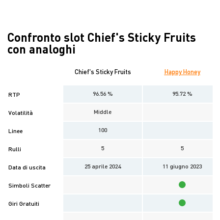
Confronto slot Chief's Sticky Fruits
con analoghi
Chief's Sticky Fruits
Happy Honey
96.56 %
95.72 %
RTP
Middle
Volatilità
100
Linee
5
5
Rulli
25 aprile 2024
11 giugno 2023
Data di uscita
Simboli Scatter
Giri Gratuiti