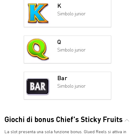
K
Simbolo junior
Q
Simbolo junior
Bar
Simbolo junior
Giochi di bonus Chief's Sticky Fruits
La slot presenta una sola funzione bonus. Glued Reels si attiva in