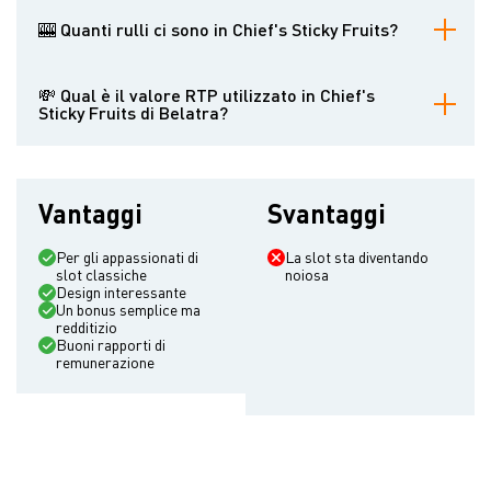
250 euro
🎰 Quanti rulli ci sono in Chief's Sticky Fruits?
I Frutti Appiccicosi del Capo ha cinque rulli
💸 Qual è il valore RTP utilizzato in Chief's
Sticky Fruits di Belatra?
Un rispettabilissimo 96,56%.
Vantaggi
Svantaggi
Per gli appassionati di
La slot sta diventando
slot classiche
noiosa
Design interessante
Un bonus semplice ma
redditizio
Buoni rapporti di
remunerazione