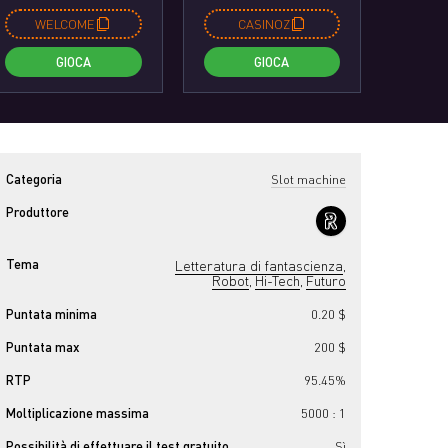
WELCOME
CASINOZ
GIOCA
GIOCA
Categoria
Slot machine
Produttore
Tema
Letteratura di fantascienza
,
Robot
Hi-Tech
Futuro
,
,
Puntata minima
0.20 $
Puntata max
200 $
RTP
95.45%
Moltiplicazione massima
5000 : 1
Possibilità di effettuare il test gratuito
Sì