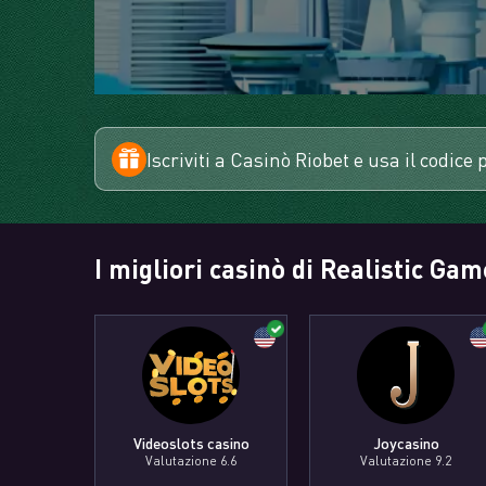
Iscriviti a Casinò Riobet e usa il codice
I migliori casinò di Realistic Ga
Videoslots сasino
Joycasino
Valutazione 6.6
Valutazione 9.2