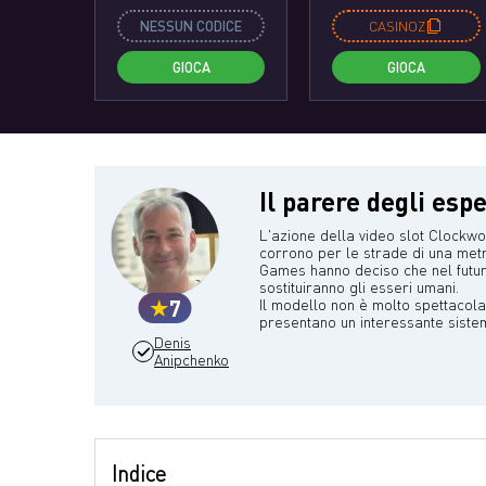
NESSUN CODICE
CASINOZ
GIOCA
GIOCA
Il parere degli espe
L'azione della video slot Clockwo
corrono per le strade di una metrop
Games hanno deciso che nel futur
sostituiranno gli esseri umani.
7
Il modello non è molto spettacola
presentano un interessante sistema
Denis
Anipchenko
Indice