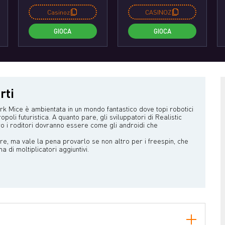
Casinoz
CASINOZ
GIOCA
GIOCA
rti
rk Mice è ambientata in un mondo fantastico dove topi robotici
oli futuristica. A quanto pare, gli sviluppatori di Realistic
o i roditori dovranno essere come gli androidi che
re, ma vale la pena provarlo se non altro per i freespin, che
 di moltiplicatori aggiuntivi.