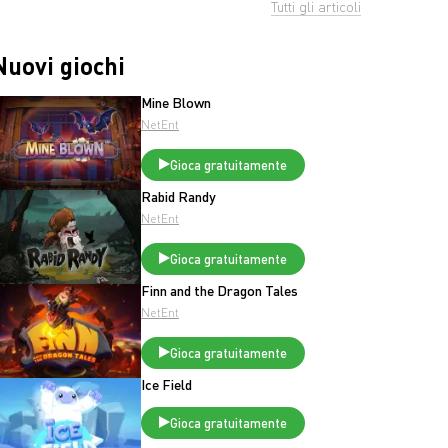
Tutti gli articoli
Nuovi giochi
Mine Blown
NetEnt
Gioca gratuitamente
Rabid Randy
NetEnt
Gioca gratuitamente
Finn and the Dragon Tales
NetEnt
Gioca gratuitamente
Ice Field
Gioca gratuitamente