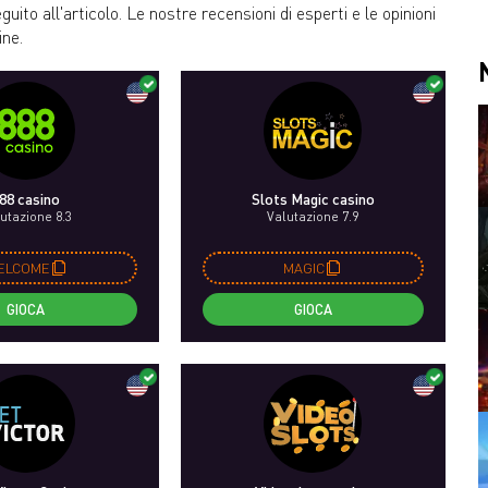
seguito all'articolo. Le nostre recensioni di esperti e le opinioni
ine.
88 casino
Slots Magic casino
utazione 8.3
Valutazione 7.9
ELCOME
MAGIC
GIOCA
GIOCA