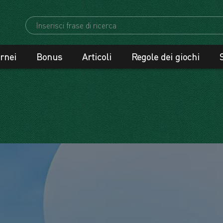
rnei
Bonus
Articoli
Regole dei giochi