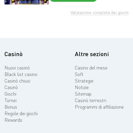
Valutazione completa dei giochi
Casinò
Altre sezioni
Nuovi casinò
Casino del mese
Black list casino
Soft
Casinò chiusi
Strategie
Casinò
Notizie
Giochi
Sitemap
Tornei
Casinò terrestri
Bonus
Programmi di affiliazione
Regole dei giochi
Rewards