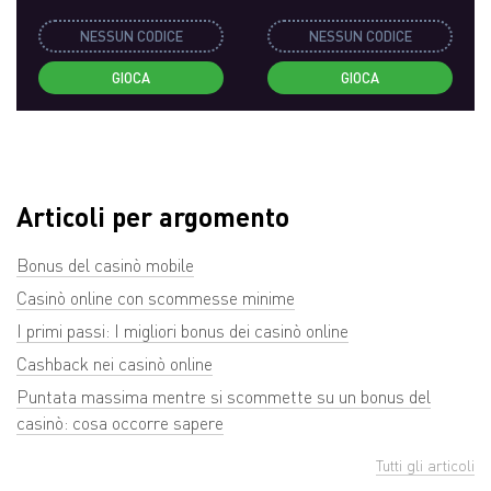
NESSUN CODICE
NESSUN CODICE
GIOCA
GIOCA
Articoli per argomento
Bonus del casinò mobile
Casinò online con scommesse minime
I primi passi: I migliori bonus dei casinò online
Cashback nei casinò online
Puntata massima mentre si scommette su un bonus del
casinò: cosa occorre sapere
Tutti gli articoli