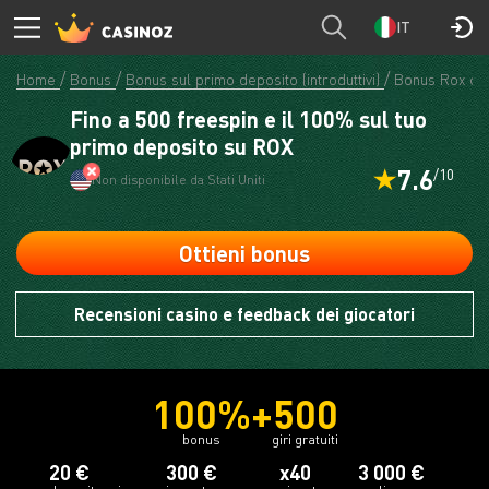
CASINOZ
GIOCA
IT
Home
Bonus
Bonus sul primo deposito (introduttivi)
Bonus Rox ca
Fino a 500 freespin e il 100% sul tuo
primo deposito su ROX
7.6
/10
Non disponibile da Stati Uniti
Ottieni bonus
Recensioni casino e feedback dei giocatori
100%
+500
bonus
giri gratuiti
20 €
300 €
x40
3 000 €