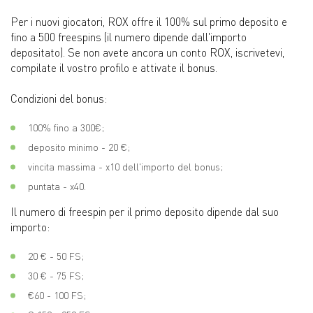
Per i nuovi giocatori, ROX offre il 100% sul primo deposito e
fino a 500 freespins (il numero dipende dall'importo
depositato). Se non avete ancora un conto ROX, iscrivetevi,
compilate il vostro profilo e attivate il bonus.
Condizioni del bonus:
100% fino a 300€;
deposito minimo - 20 €;
vincita massima - x10 dell'importo del bonus;
puntata - x40.
Il numero di freespin per il primo deposito dipende dal suo
importo:
20 € - 50 FS;
30 € - 75 FS;
€60 - 100 FS;