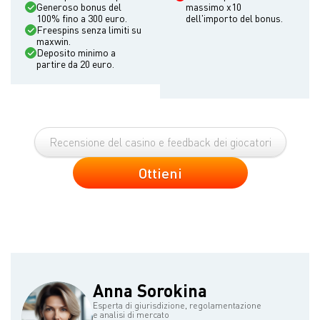
Generoso bonus del
massimo x10
100% fino a 300 euro.
dell'importo del bonus.
Freespins senza limiti su
maxwin.
Deposito minimo a
partire da 20 euro.
Recensione del casino e feedback dei giocatori
Ottieni
Anna Sorokina
Esperta di giurisdizione, regolamentazione
e analisi di mercato