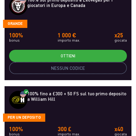
giocatori in Europa e Canada
GRANDE
100%
1 000 €
x25
bonus
importo max.
giocata
OTTIENI
NESSUN CODICE
100% fino a £300 + 50 FS sul tuo primo deposito
a William Hill
PER UN DEPOSITO
100%
300 £
x40
bonus
importo max.
giocata