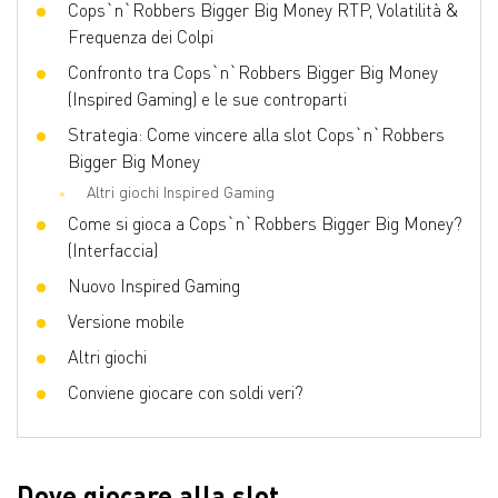
Cops`n`Robbers Bigger Big Money RTP, Volatilità &
Frequenza dei Colpi
Confronto tra Cops`n`Robbers Bigger Big Money
(Inspired Gaming) e le sue controparti
Strategia: Come vincere alla slot Cops`n`Robbers
Bigger Big Money
Altri giochi Inspired Gaming
Come si gioca a Cops`n`Robbers Bigger Big Money?
(Interfaccia)
Nuovo Inspired Gaming
Versione mobile
Altri giochi
Conviene giocare con soldi veri?
Dove giocare alla slot