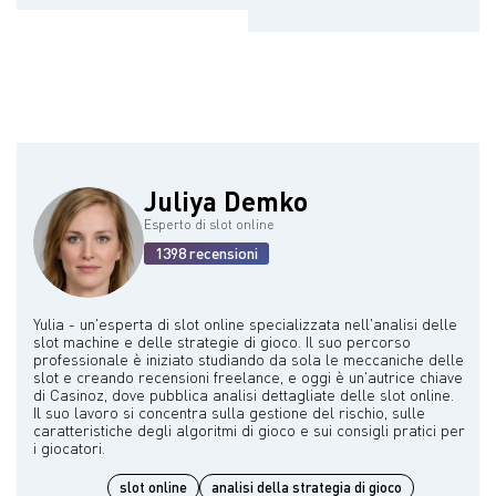
Juliya Demko
Esperto di slot online
1398 recensioni
Yulia - un'esperta di slot online specializzata nell'analisi delle
slot machine e delle strategie di gioco. Il suo percorso
professionale è iniziato studiando da sola le meccaniche delle
slot e creando recensioni freelance, e oggi è un'autrice chiave
di Casinoz, dove pubblica analisi dettagliate delle slot online.
Il suo lavoro si concentra sulla gestione del rischio, sulle
caratteristiche degli algoritmi di gioco e sui consigli pratici per
slot online
analisi della strategia di gioco