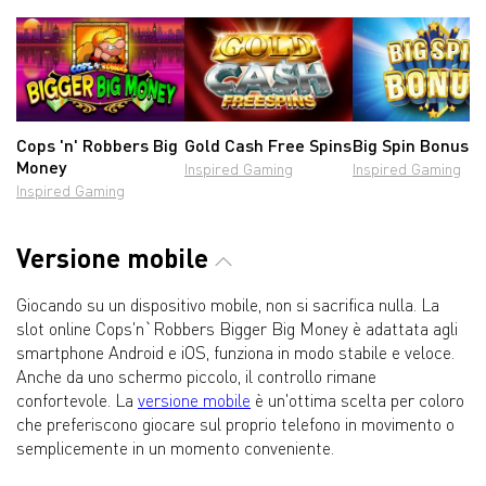
Cops 'n' Robbers Big
Gold Cash Free Spins
Big Spin Bonus
Money
Inspired Gaming
Inspired Gaming
Inspired Gaming
Versione mobile
Giocando su un dispositivo mobile, non si sacrifica nulla. La
slot online Cops'n`Robbers Bigger Big Money è adattata agli
smartphone Android e iOS, funziona in modo stabile e veloce.
Anche da uno schermo piccolo, il controllo rimane
confortevole. La
versione mobile
è un'ottima scelta per coloro
che preferiscono giocare sul proprio telefono in movimento o
semplicemente in un momento conveniente.