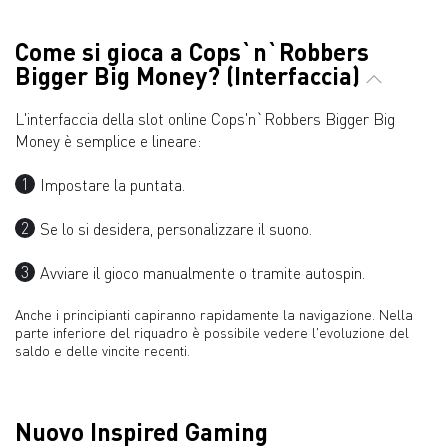
Come si gioca a Cops`n`Robbers
Bigger Big Money? (Interfaccia)
L'interfaccia della slot online Cops'n`Robbers Bigger Big
Money è semplice e lineare:
Impostare la puntata.
Se lo si desidera, personalizzare il suono.
Avviare il gioco manualmente o tramite autospin.
Anche i principianti capiranno rapidamente la navigazione. Nella
parte inferiore del riquadro è possibile vedere l'evoluzione del
saldo e delle vincite recenti.
Nuovo Inspired Gaming