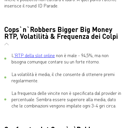
inserisce il round ID Parade.
Cops`n`Robbers Bigger Big Money
RTP, Volatilità & Frequenza dei Colpi
L
'RTP della slot online
non è male - 94,5%, ma non
bisogna comunque contare su un forte ritorno.
La volatilità è media, il che consente di ottenere premi
regolarmente.
La frequenza delle vincite non è specificata dal provider in
percentuale. Sembra essere superiore alla media, dato
che le combinazioni vengono impilate ogni 3-4 giri circa.