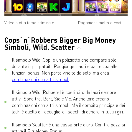
Video slot a tema criminale
Pagamenti molto elevati
Cops`n`Robbers Bigger Big Money
Simboli, Wild, Scatter
Il simbolo Wild (Cop) è un poliziotto che compare solo
durante i giri gratuiti. Raggiunge i ladri e partecipa alle
funzioni bonus. Non porta vincite da solo, ma crea
combinazioni con altri simboli
.
Il simbolo Wild (Robbers) è costituito da ladri sempre
attivi. Sono tre: Bert, Sid e Vic. Anche loro creano
combinazioni con altri simboli. Ma il compito principale dei
ladri è quello di raccogliere i sacchi di denaro in tutti i giri.
Il simbolo Scatter è una cassaforte d'oro. Con tre pezzi si
attiva il Big Money Bonus.