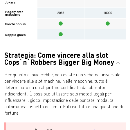
Jokers
Pagamento
2083
10000
massimo
Giochi bonus
Doppio gioco
Strategia: Come vincere alla slot
Cops`n`Robbers Bigger Big Money
Per quanto ci piacerebbe, non esiste uno schema universale
per vincere alle slot machine. Nelle macchine, tutto è
determinato da un algoritmo certificato da laboratori
indipendenti. È possibile utilizzare solo metodi legali per
influenzare il gioco: impostazione delle puntate, modalità
automatica, rispetto dei limiti. E il risultato è una questione di
fortuna.