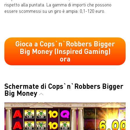
rispetto alla puntata. La gamma di importi che possono
essere scommessi su un giro è ampia: 0,1-120 euro.
Gioca a Cops`n`Robbers Bigger
Big Money (Inspired Gaming)
ora
Schermate di Cops`n`Robbers Bigger
Big Money