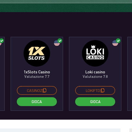
1xSlots Casino
Loki casino
Valutazione 7.7
Valutazione 7.8
CASINOZ
LOKIFTD
GIOCA
GIOCA