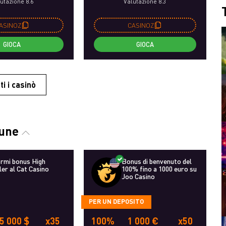
utazione 8.6
Valutazione 8.3
ASINOZ
CASINOZ
GIOCA
GIOCA
ti i casinò
tune
rmi bonus High
Bonus di benvenuto del
ler al Cat Casino
100% fino a 1000 euro su
Joo Casino
PER UN DEPOSITO
5 000 $
x35
100%
1 000 €
x50