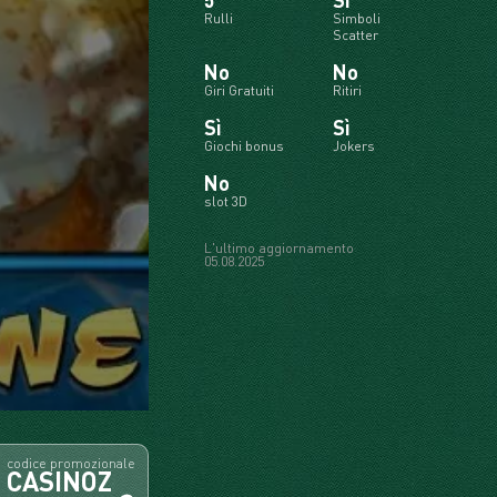
5
Sì
Rulli
Simboli
Scatter
No
No
Giri Gratuiti
Ritiri
Sì
Sì
Giochi bonus
Jokers
No
slot 3D
L'ultimo aggiornamento
05.08.2025
codice promozionale
CASINOZ