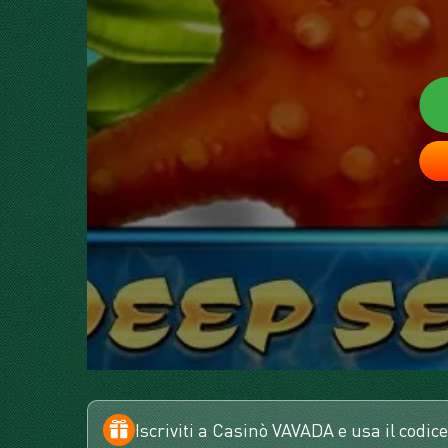
Iscriviti a Casinò VAVADA e usa il codic