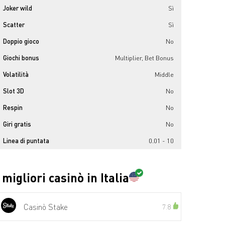
Joker wild
Sì
Scatter
Sì
Doppio gioco
No
Giochi bonus
Multiplier, Bet Bonus
Volatilità
Middle
Slot 3D
No
Respin
No
Giri gratis
No
Linea di puntata
0.01 - 10
I migliori casinò in Italia
Casinò Stake
7.8