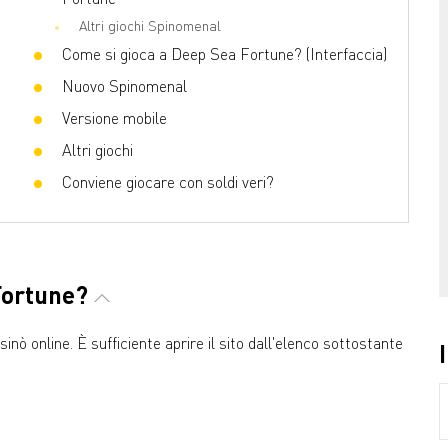
Altri giochi Spinomenal
Come si gioca a Deep Sea Fortune? (Interfaccia)
Nuovo Spinomenal
Versione mobile
Altri giochi
Conviene giocare con soldi veri?
 Fortune?
nò online. È sufficiente aprire il sito dall'elenco sottostante