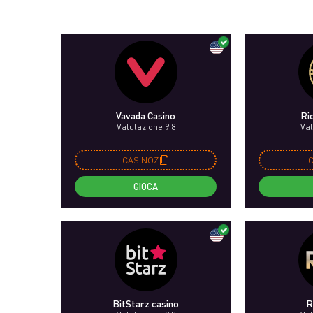
Vavada Casino
Ri
Valutazione 9.8
Val
CASINOZ
C
GIOCA
BitStarz casino
R