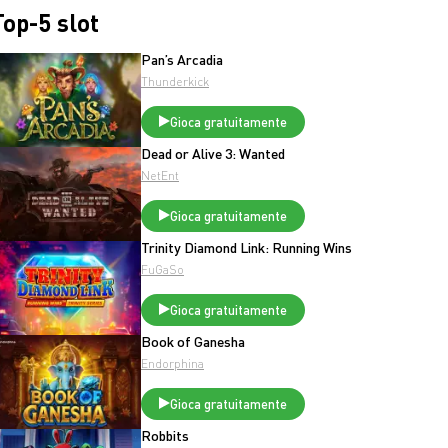
Top-5 slot
Pan’s Arcadia
Thunderkick
Gioca gratuitamente
Dead or Alive 3: Wanted
NetEnt
Gioca gratuitamente
Trinity Diamond Link: Running Wins
FuGaSo
Gioca gratuitamente
Book of Ganesha
Endorphina
Gioca gratuitamente
Robbits