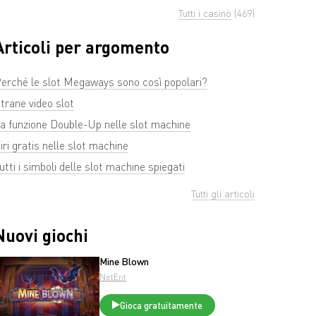
Tutti i casinò
(469)
Articoli per argomento
erché le slot Megaways sono così popolari?
trane video slot
a funzione Double-Up nelle slot machine
iri gratis nelle slot machine
utti i simboli delle slot machine spiegati
Tutti gli articoli
Nuovi giochi
Mine Blown
NetEnt
Gioca gratuitamente