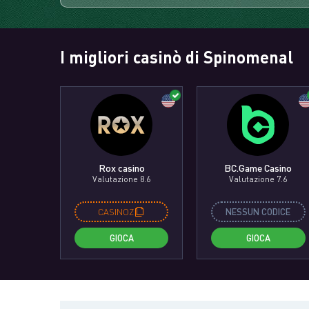
I migliori casinò di Spinomenal
Rox casino
BC.Game Casino
Valutazione 8.6
Valutazione 7.6
CASINOZ
NESSUN CODICE
GIOCA
GIOCA