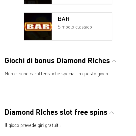
BAR
Simbolo classico
Giochi di bonus Diamond RIches
Non ci sono caratteristiche speciali in questo gioco.
Diamond RIches slot free spins
Il gioco prevede giri gratuiti: