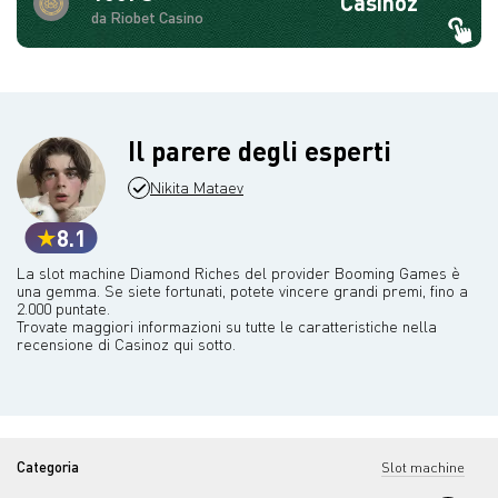
Casinoz
da Riobet Casino
Il parere degli esperti
Nikita Mataev
8.1
La slot machine Diamond Riches del provider Booming Games è
una gemma. Se siete fortunati, potete vincere grandi premi, fino a
2.000 puntate.
Trovate maggiori informazioni su tutte le caratteristiche nella
recensione di Casinoz qui sotto.
Categoria
Slot machine