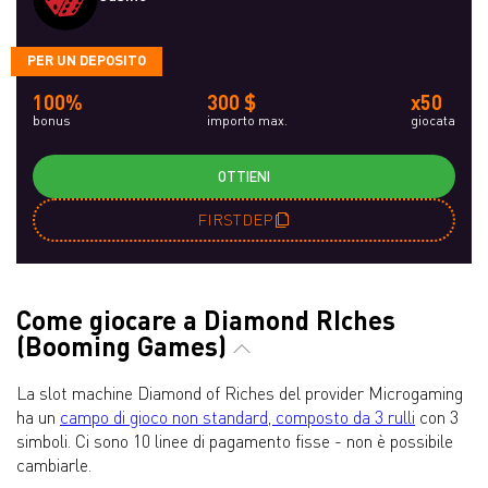
PER UN DEPOSITO
100%
300 $
x50
bonus
importo max.
giocata
OTTIENI
FIRSTDEP
Come giocare a Diamond RIches
(Booming Games)
La slot machine Diamond of Riches del provider Microgaming
ha un
campo di gioco non standard, composto da 3 rulli
con 3
simboli. Ci sono 10 linee di pagamento fisse - non è possibile
cambiarle.