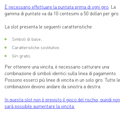
È necessario effettuare la puntata prima di ogni giro
. La
gamma di puntate va da 10 centesimi a 50 dollari per giro.
La slot presenta le seguenti caratteristiche:
Simboli di base;
Caratteristiche sostitutive;
Giri gratis.
Per ottenere una vincita, è necessario catturare una
combinazione di simboli identici sulla linea di pagamento.
Possono esserci più linee di vincita in un solo giro. Tutte le
combinazioni devono andare da sinistra a destra.
In questa slot non è previsto il gioco del rischio, quindi non
sarà possibile aumentare la vincita.