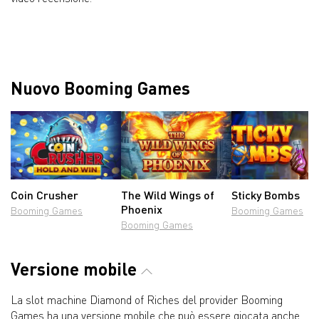
Nuovo Booming Games
Coin Crusher
The Wild Wings of
Sticky Bombs
Phoenix
Booming Games
Booming Games
Booming Games
Versione mobile
La slot machine Diamond of Riches del provider Booming
Games ha una versione mobile che può essere giocata anche