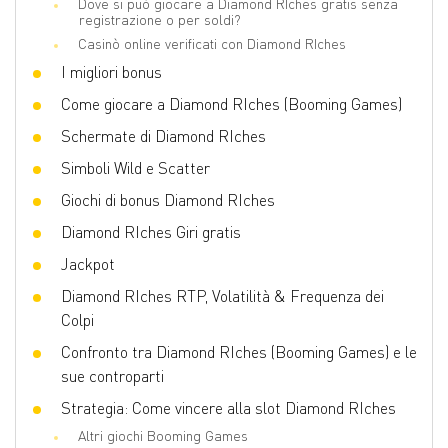
Dove si può giocare a Diamond RIches gratis senza
Scatter
Sì
registrazione o per soldi?
Doppio gioco
No
Casinò online verificati con Diamond RIches
I migliori bonus
Giochi bonus
Free Spins
Come giocare a Diamond RIches (Booming Games)
Volatilità
High
Schermate di Diamond RIches
Slot 3D
No
Simboli Wild e Scatter
Respin
No
Giochi di bonus Diamond RIches
Giri gratis
Sì
Diamond RIches Giri gratis
Jackpot
Diamond RIches RTP, Volatilità & Frequenza dei
Colpi
Confronto tra Diamond RIches (Booming Games) e le
sue controparti
Strategia: Come vincere alla slot Diamond RIches
Altri giochi Booming Games