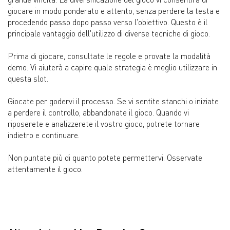
giocare in modo ponderato e attento, senza perdere la testa e
procedendo passo dopo passo verso l'obiettivo. Questo è il
principale vantaggio dell'utilizzo di diverse tecniche di gioco.
Prima di giocare, consultate le regole e provate la modalità
demo. Vi aiuterà a capire quale strategia è meglio utilizzare in
questa slot.
Giocate per godervi il processo. Se vi sentite stanchi o iniziate
a perdere il controllo, abbandonate il gioco. Quando vi
riposerete e analizzerete il vostro gioco, potrete tornare
indietro e continuare.
Non puntate più di quanto potete permettervi. Osservate
attentamente il gioco.