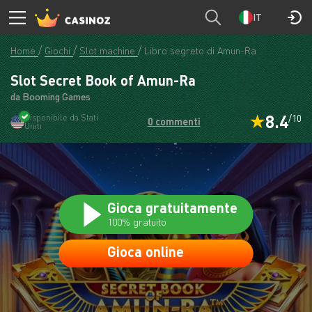
Casinoz
GIOCA
IT
Home
Giochi
Slot machine
Libro segreto di Amun-Ra
Slot Secret Book of Amun-Ra
da Booming Games
8.4
Disponibile da Stati
/10
0 commenti
Uniti
Gioca gratuitamente
100% gratuito
Gioca online