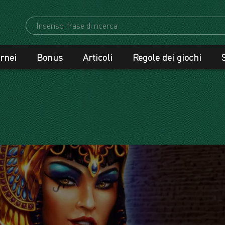
rnei
Bonus
Articoli
Regole dei giochi