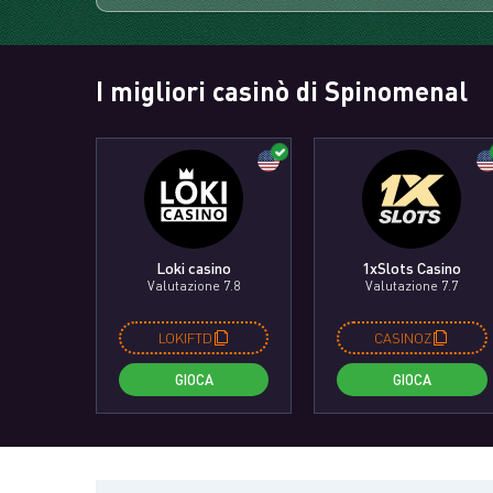
I migliori casinò di Spinomenal
Loki casino
1xSlots Casino
Valutazione 7.8
Valutazione 7.7
LOKIFTD
CASINOZ
GIOCA
GIOCA