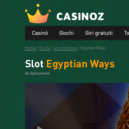
Casinò
Giochi
Giri gratuiti
To
Home
Giochi
Slot machine
Egyptian Ways
Slot
Egyptian Ways
da Spinomenal