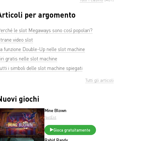
Articoli per argomento
erché le slot Megaways sono così popolari?
trane video slot
a funzione Double-Up nelle slot machine
iri gratis nelle slot machine
utti i simboli delle slot machine spiegati
Tutti gli articoli
Nuovi giochi
Mine Blown
NetEnt
Gioca gratuitamente
Rabid Randy