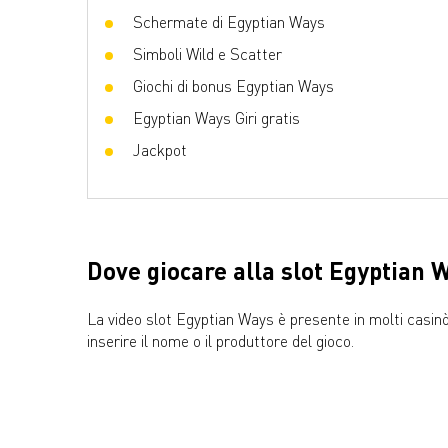
Schermate di Egyptian Ways
Simboli Wild e Scatter
Giochi di bonus Egyptian Ways
Egyptian Ways Giri gratis
Jackpot
Dove giocare alla slot Egyptian
La video slot Egyptian Ways è presente in molti casinò o
inserire il nome o il produttore del gioco.