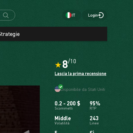
IT
Login
Strategie
8
/10
Lascia la prima recensione
Disponibile da Stati Uniti
0.2 - 200 $
95%
Scommetti
RTP
Middle
243
Volatilità
Linee