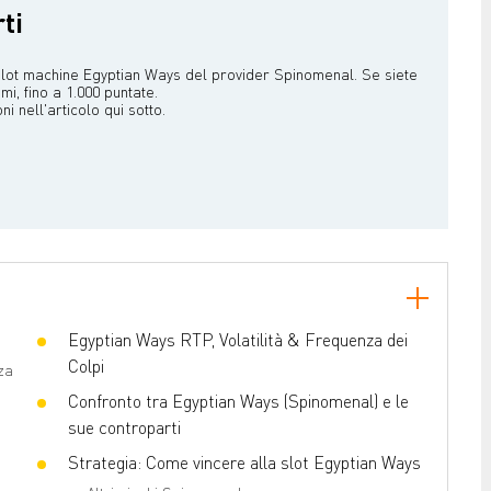
rti
a slot machine Egyptian Ways del provider Spinomenal. Se siete
mi, fino a 1.000 puntate.
i nell'articolo qui sotto.
Egyptian Ways RTP, Volatilità & Frequenza dei
Colpi
Confronto tra Egyptian Ways (Spinomenal) e le
sue controparti
Strategia: Come vincere alla slot Egyptian Ways