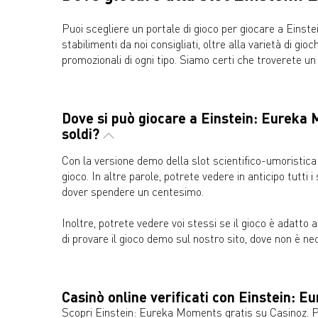
Puoi scegliere un portale di gioco per giocare a Einst
stabilimenti da noi consigliati, oltre alla varietà di gio
promozionali di ogni tipo. Siamo certi che troverete un c
Dove si può giocare a Einstein: Eureka 
soldi?
Con la versione demo della slot scientifico-umoristica
gioco. In altre parole, potrete vedere in anticipo tutti 
dover spendere un centesimo.
Inoltre, potrete vedere voi stessi se il gioco è adatto
di provare il gioco demo sul nostro sito, dove non è n
Casinò online verificati con Einstein:
Scopri Einstein: Eureka Moments gratis su Casinoz. P