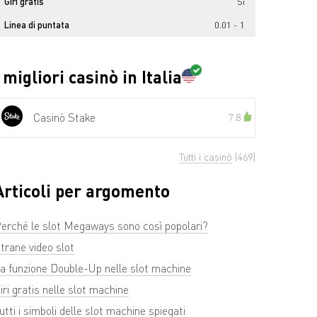
Giri gratis
Sì
Linea di puntata
0.01 - 1
I migliori casinò in Italia
Casinò Stake
7.8
Tutti i casinò
(469)
Articoli per argomento
erché le slot Megaways sono così popolari?
trane video slot
a funzione Double-Up nelle slot machine
iri gratis nelle slot machine
utti i simboli delle slot machine spiegati