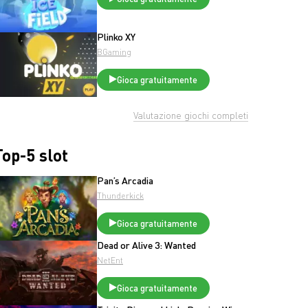
Plinko XY
BGaming
Gioca gratuitamente
Valutazione giochi completi
Top-5 slot
Pan’s Arcadia
Thunderkick
Gioca gratuitamente
Dead or Alive 3: Wanted
NetEnt
Gioca gratuitamente