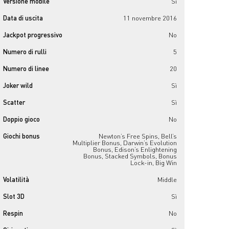
Versione mobile
Sì
Data di uscita
11 novembre 2016
Jackpot progressivo
No
Numero di rulli
5
Numero di linee
20
Joker wild
Sì
Scatter
Sì
Doppio gioco
No
Giochi bonus
Newton’s Free Spins, Bell’s
Multiplier Bonus, Darwin’s Evolution
Bonus, Edison’s Enlightening
Bonus, Stacked Symbols, Bonus
Lock-in, Big Win
Volatilità
Middle
Slot 3D
Sì
Respin
No