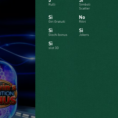
5
Sì
Rulli
Simboli
Scatter
Sì
No
Giri Gratuiti
Ritiri
Sì
Sì
Giochi bonus
Jokers
Sì
slot 3D