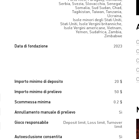
Serbia,
Svezia,
Slovacchia,
Senegal,
Somalia,
Sud Sudan,
Chad,
Tagikistan,
Taiwan,
Tanzania,
Ucraina,
Isole minori degli Stati Uniti,
Stati Uniti,
Isole Vergini britanniche,
Isole Vergini americane,
Vietnam,
Yemen,
Sudafrica,
Zambia,
Zimbabwe
C
Data di fondazione
2023
C
C
C
C
Importo minimo di deposito
20 $
ZD
Importo minimo di prelievo
50 $
Scommessa minima
0.2 $
Annullamento manuale di prelievo
Sì
Gioco responsabile
Deposit limit, Loss limit, Turnover
limit
Autoesclusione consentita
Sì