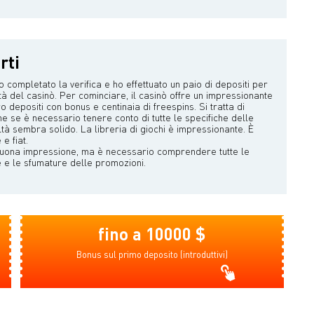
rti
 completato la verifica e ho effettuato un paio di depositi per
tà del casinò. Per cominciare, il casinò offre un impressionante
 depositi con bonus e centinaia di freespins. Si tratta di
che se è necessario tenere conto di tutte le specifiche delle
à sembra solido. La libreria di giochi è impressionante. È
e fiat.
a buona impressione, ma è necessario comprendere tutte le
e e le sfumature delle promozioni.
fino a 10000 $
Bonus sul primo deposito (introduttivi)