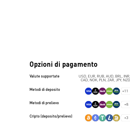
Opzioni di pagamento
Valute supportate
USD, EUR, RUB, AUD, BRL, INR,
CAD, NOK, PLN, ZAR, JPY, N
Metodi di deposito
+11
Metodi di prelievo
+8
Cripto (deposito/prelievo)
+3