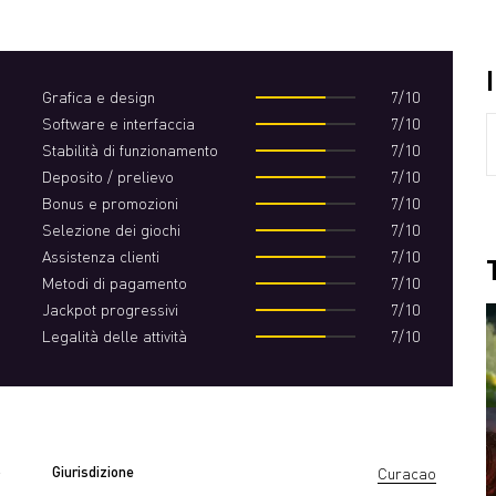
Grafica e design
7/10
Software e interfaccia
7/10
Stabilità di funzionamento
7/10
Deposito / prelievo
7/10
Bonus e promozioni
7/10
Selezione dei giochi
7/10
Assistenza clienti
7/10
Metodi di pagamento
7/10
Jackpot progressivi
7/10
Legalità delle attività
7/10
e
Giurisdizione
Curacao