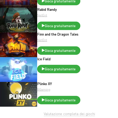
Gioca gratuitamente
Rabid Randy
NetEnt
Gioca gratuitamente
Finn and the Dragon Tales
NetEnt
Gioca gratuitamente
Ice Field
Gioca gratuitamente
Plinko XY
BGaming
Gioca gratuitamente
Valutazione completa dei giochi