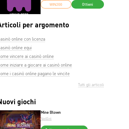
WIN200
Ottieni
Articoli per argomento
asinò online con licenza
asinò online equi
ome vincere ai casinò online
ome iniziare a giocare ai casinò online
ome i casinò online pagano le vincite
Tutti gli articoli
Nuovi giochi
Mine Blown
NetEnt