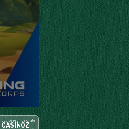
codice promozionale
CASINOZ