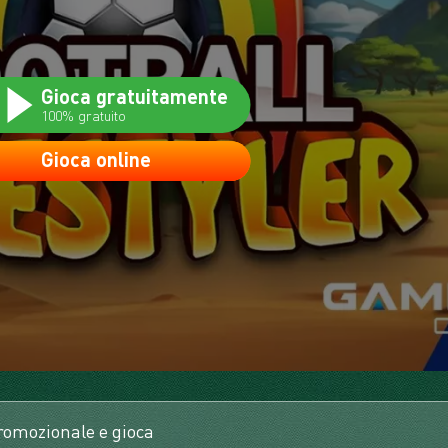
Gioca gratuitamente
100% gratuito
Gioca online
 promozionale e gioca