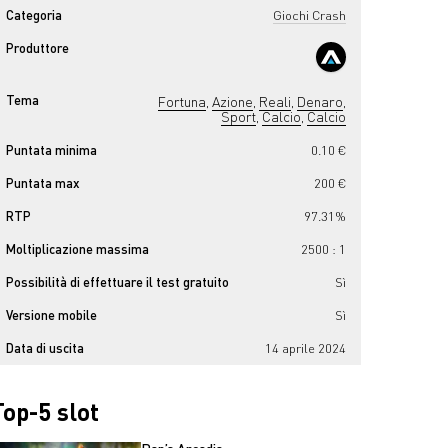
Categoria
Giochi Crash
Produttore
Tema
Fortuna
Azione
Reali
Denaro
,
,
,
,
Sport
Calcio
Calcio
,
,
Puntata minima
0.10 €
Puntata max
200 €
RTP
97.31%
Moltiplicazione massima
2500 : 1
Possibilità di effettuare il test gratuito
Sì
Versione mobile
Sì
Data di uscita
14 aprile 2024
Top-5 slot