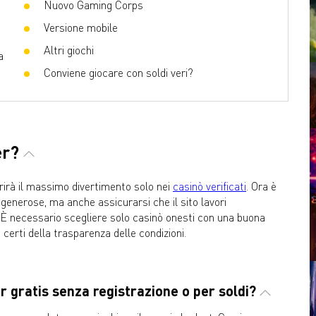
Nuovo Gaming Corps
Versione mobile
Altri giochi
Conviene giocare con soldi veri?
er?
rirà il massimo divertimento solo nei
casinò verificati
. Ora è
generose, ma anche assicurarsi che il sito lavori
 È necessario scegliere solo casinò onesti con una buona
certi della trasparenza delle condizioni.
r gratis senza registrazione o per soldi?