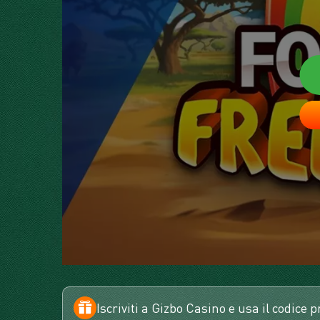
Iscriviti a Gizbo Casino e usa il codice