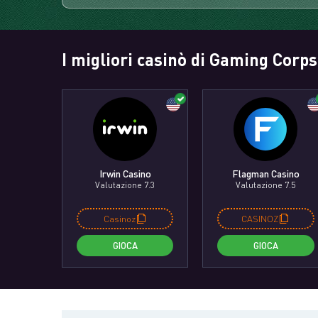
I migliori casinò di Gaming Corps
Irwin Casino
Flagman Casino
Valutazione 7.3
Valutazione 7.5
Casinoz
CASINOZ
GIOCA
GIOCA