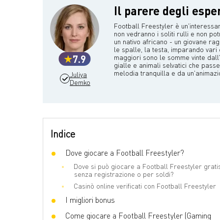
Il parere degli espe
Football Freestyler è un'interessan
non vedranno i soliti rulli e non p
un nativo africano - un giovane raga
le spalle, la testa, imparando vari 
7.9
maggiori sono le somme vinte dall'u
gialle e animali selvatici che pas
melodia tranquilla e da un'animaz
Juliya
Demko
Indice
Dove giocare a Football Freestyler?
Dove si può giocare a Football Freestyler gratis
senza registrazione o per soldi?
Casinò online verificati con Football Freestyler
I migliori bonus
Come giocare a Football Freestyler (Gaming