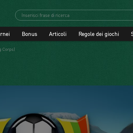
rnei
Bonus
Articoli
Regole dei giochi
g Corps)