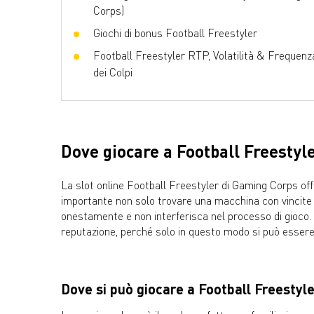
Corps)
Giochi di bonus Football Freestyler
Football Freestyler RTP, Volatilità & Frequenza
dei Colpi
Dove giocare a Football Freestyl
La slot online Football Freestyler di Gaming Corps off
importante non solo trovare una macchina con vincite 
onestamente e non interferisca nel processo di gioco.
reputazione, perché solo in questo modo si può essere 
Dove si può giocare a Football Freestyle