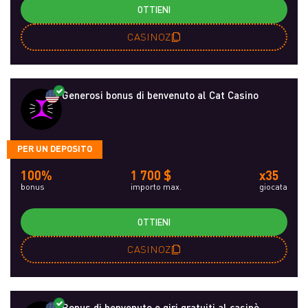
OTTIENI
CASINOZ
Generosi bonus di benvenuto al Cat Casino
PER UN DEPOSITO
100%
1 700 $
x35
bonus
importo max.
giocata
OTTIENI
CASINOZ
Bonus di benvenuto e giri gratuiti al casinò