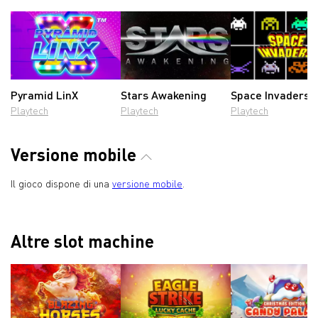
Pyramid LinX
Stars Awakening
Space Invaders
Playtech
Playtech
Playtech
Versione mobile
Il gioco dispone di una
versione mobile
.
Altre slot machine