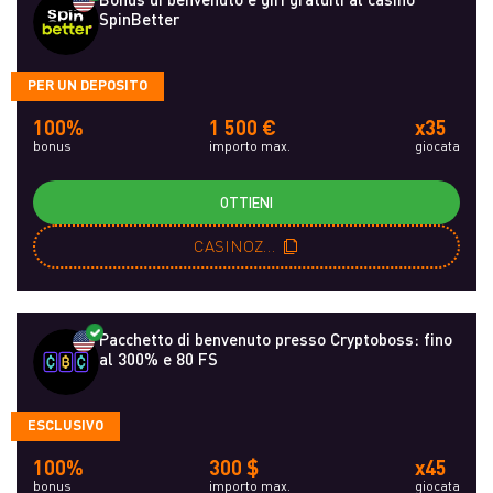
SpinBetter
PER UN DEPOSITO
100%
1 500 €
x35
bonus
importo max.
giocata
OTTIENI
CASINOZRU
Pacchetto di benvenuto presso Cryptoboss: fino
al 300% e 80 FS
ESCLUSIVO
100%
300 $
x45
bonus
importo max.
giocata