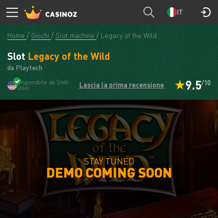
IT
Home
Giochi
Slot machine
Legacy of the Wild
Slot
Legacy of the Wild
da Playtech
9.5
Disponibile da Stati
/10
Lascia la prima recensione
Uniti
STAY TUNED
DEMO COMING SOON