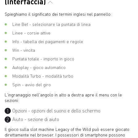
(Interfaccia)
Spieghiamo il significato dei termini inglesi nel pannello:
Line Bet - selezionare la puntata di linea
Linee - corsie attive
Info - tabella dei pagamenti e regole
Win - vincita
Puntata totale - importo in gioco
Autoplay - gioco automatico
Modalità Turbo - modalità turbo
Spin - avvio del giro
L'ingranaggio nell'angolo in alto a destra apre il menu con le
sezioni:
Opzioni - opzioni del suono e dello schermo
Aiuto - sezione di aiuto
Il gioco sulla slot machine Legacy of the Wild può essere giocato
direttamente nel browser. I possessori di smartphone possono