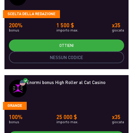
SCELTA DELLA REDAZIONE
200%
1 500 $
x35
bonus
importo max.
giocata
OTTIENI
NESSUN CODICE
Enormi bonus High Roller al Cat Casino
GRANDE
100%
25 000 $
x35
bonus
importo max.
giocata