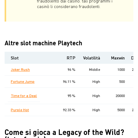
fraudolento dai casinò. tali programmi i
casinò li considerano fraudolenti.
Altre slot machine Playtech
Slot
RTP
Volatilità
Maxwin
Dat
Joker Rush
96 %
Middle
1000
20 
Fortune Jump
96.11 %
High
500
1
Time for a Deal
95 %
High
20000
Purple Hot
92.33 %
High
5000
25 
Come si gioca a Legacy of the Wild?