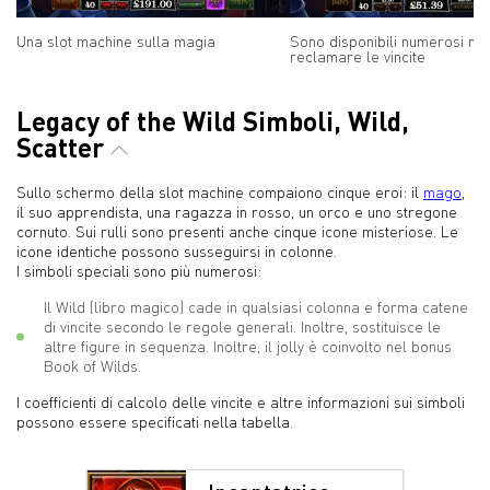
Una slot machine sulla magia
Sono disponibili numerosi mo
reclamare le vincite
Legacy of the Wild Simboli, Wild,
Scatter
Sullo schermo della slot machine compaiono cinque eroi: il
mago
,
il suo apprendista, una ragazza in rosso, un orco e uno stregone
cornuto. Sui rulli sono presenti anche cinque icone misteriose. Le
icone identiche possono susseguirsi in colonne.
I simboli speciali sono più numerosi:
Il Wild (libro magico) cade in qualsiasi colonna e forma catene
di vincite secondo le regole generali. Inoltre, sostituisce le
altre figure in sequenza. Inoltre, il jolly è coinvolto nel bonus
Book of Wilds.
I coefficienti di calcolo delle vincite e altre informazioni sui simboli
possono essere specificati nella tabella.