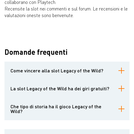
collaborano con Playtech.
Recensite la slot nei commenti e sul forum. Le recensioni e le
valutazioni oneste sono benvenute.
Domande frequenti
Come vincere alla slot Legacy of the Wild?
Le vincite in Legacy of the Wild possono essere ottenute per
combinazioni di 2, 3, 4 o 5 immagini identiche su una linea.
La slot Legacy of the Wild ha dei giri gratuiti?
Uno dei bonus della slot Legacy of the Wild è rappresentato dai
giri gratis sui rulli.
Che tipo di storia ha il gioco Legacy of the
Wild?
Il gioco Legacy of the Wild del produttore Playtech ha una storia
d'avventura emozionante.