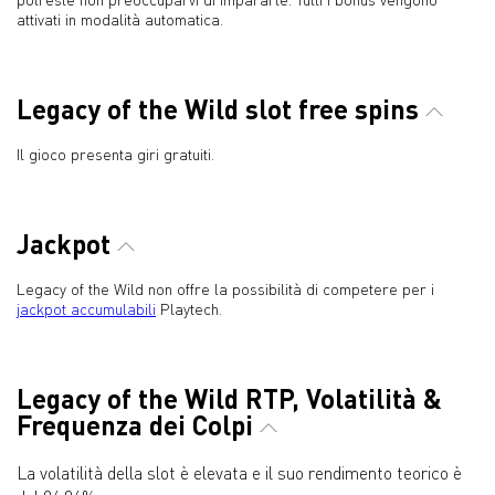
attivati in modalità automatica.
Legacy of the Wild slot free spins
Il gioco presenta giri gratuiti.
Jackpot
Legacy of the Wild non offre la possibilità di competere per i
jackpot accumulabili
Playtech.
Legacy of the Wild RTP, Volatilità &
Frequenza dei Colpi
La volatilità della slot è elevata e il suo rendimento teorico è