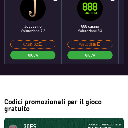
Joycasino
888 casino
Valutazione 9.2
Valutazione 8.3
CASINOZ
WELCOME
GIOCA
GIOCA
Codici promozionali per il gioco
gratuito
codice promozionale
30FS