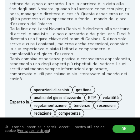
settore del gioco d'azzardo. La sua carriera è iniziata alla
fine degli anni Novanta, quando ha lavorato come croupier, pit
boss, manager e direttore di casinò. Questa esperienza unica
gli ha permesso di comprendere a fondo il mondo del gioco
d'azzardo dall'interno.
Dalla fine degli anni Novanta Denis si è dedicato alla scrittura
di articoli e analisi sul gioco d'azzardo e dai primi anni Dieci è
diventato una figura chiave del team di Casinoz. Qui non solo
scrive e cura i contenuti, ma crea anche recensioni, condivide
la sua esperienza e aiuta i lettori a comprendere le
complessità del gioco d'azzardo.
Denis combina esperienza pratica e conoscenza approfondita,
rendendolo uno degli esperti più rispettati del settore. I suoi
scritti contengono sempre informazioni aggiornate,
comprovate e utili per chiunque sia interessato al mondo dei
operazioni di casinò
gestione
analisi del gioco d'azzardo
RTP
volatilità
Esperto in:
regolamentazione
tendenze
recensioni
redazione
competenza
Utilizzando i nostri siti o servizi, accetti il nostro utilizzo dei
OK
cookie
(Per saperne di più)
Fatti
Tatyana
Esperta di slot online e content
verificati
Yarema
manager