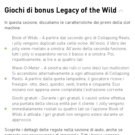
Giochi di bonus Legacy of the Wild
In questa sezione, discutiamo le caratteristiche dei premi della slot
machine:
Book of Wilds - A partire dal secondo giro di Collapsing Reels,
i jolly vengono duplicati sulle celle vicine. All'inizio, il libro dei
jolly viene rivelato a sinistra. All'avvio della seconda funzione,
tutti i jolly si espandono verso il basso e a sinistra. Poi,
rispettivamente, ai tre e ai quattro lati.
Wave-O-Meter - A sinistra dei rulli ci sono dieci luci multicolori.
Si accendono alternativamente a ogni attivazione di Collapsing
Reels. A partire dalla quinta lampadina, il giocatore riceve i
freespin: otto, dieci, quindici, venti, trenta e cinquanta. Essi
iniziano non appena viene completata l'estrazione corrente.
Giochi gratuiti - Durante i giri gratuiti, il casinò online effettua
una puntata della stessa entità per il cliente. I Jolly vengono
immediatamente rivelati su quattro lati se l'opzione Book of
Wilds è attivata. I giri gratuiti non vengono estesi durante un
approccio.
Scoprite i dettagli delle regole nella sezione di aiuto, anche se
potreste non preoccuparvi di impararle. Tutti i bonus vengono