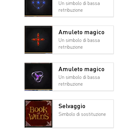
Un simbolo di bassa
retribuzione
Amuleto magico
Un simbolo di bassa
retribuzione
Amuleto magico
Un simbolo di bassa
retribuzione
Selvaggio
Simbolo di sostituzione