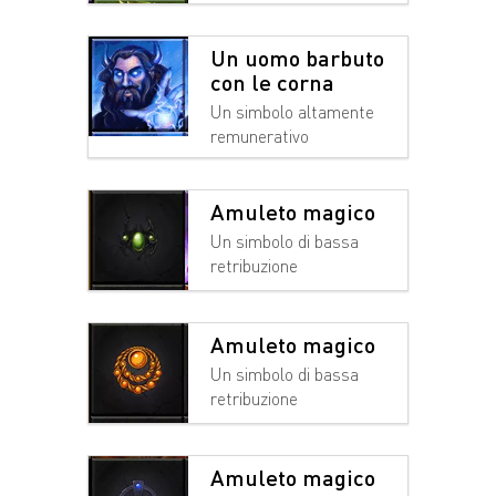
Un uomo barbuto
con le corna
Un simbolo altamente
remunerativo
Amuleto magico
Un simbolo di bassa
retribuzione
Amuleto magico
Un simbolo di bassa
retribuzione
Amuleto magico