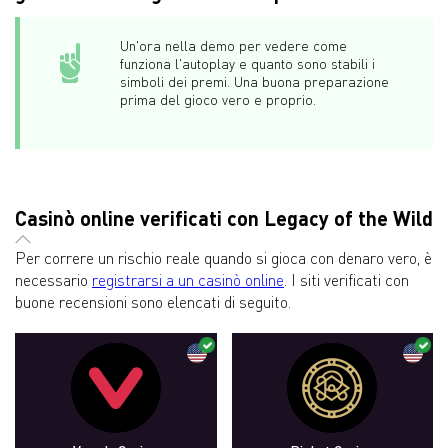
Un'ora nella demo per vedere come
funziona l'autoplay e quanto sono stabili i
simboli dei premi. Una buona preparazione
prima del gioco vero e proprio.
Casinò online verificati con Legacy of the Wild
Per correre un rischio reale quando si gioca con denaro vero, è
necessario
registrarsi a un casinò online
. I siti verificati con
buone recensioni sono elencati di seguito.