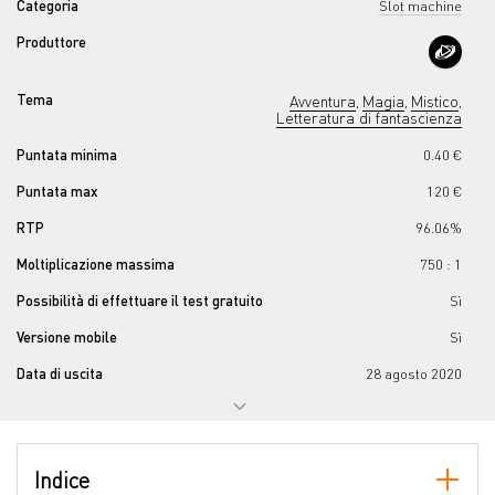
Categoria
Slot machine
Produttore
Tema
Avventura
Magia
Mistico
,
,
,
Letteratura di fantascienza
Puntata minima
0.40 €
Puntata max
120 €
RTP
96.06%
Moltiplicazione massima
750 : 1
Possibilità di effettuare il test gratuito
Sì
Versione mobile
Sì
Data di uscita
28 agosto 2020
Jackpot progressivo
No
Numero di rulli
5
Indice
Numero di linee
40