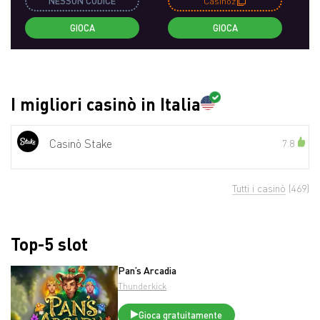
NESSUN CODICE
Casinoz
GIOCA
GIOCA
I migliori casinò in Italia
Casinò Stake
7.8
Tutti i casinò
(469)
Top-5 slot
Pan’s Arcadia
Thunderkick
Gioca gratuitamente