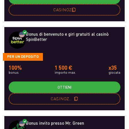
CASINOZ
Bonus di benvenuto e giri gratuiti al casinò
SpinBetter
PER UN DEPOSITO
100%
1 500 €
x35
bonus
importo max.
giocata
OTTIENI
CASINOZRU
Bonus invito presso Mr. Green