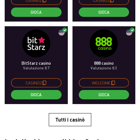
CASINOZ
CASINOZ
GIOCA
GIOCA
BitStarz casino
888 casino
Valutazione 8.7
Valutazione 8.3
CASINOZ
WELCOME
GIOCA
GIOCA
Tutti i casinò