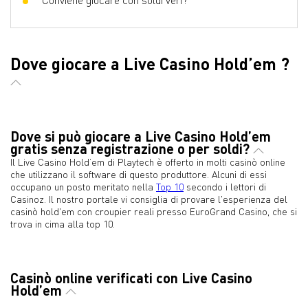
Dove giocare a Live Casino Hold’em ?
Dove si può giocare a Live Casino Hold’em
gratis senza registrazione o per soldi?
Il Live Casino Hold’em di Playtech è offerto in molti casinò online
che utilizzano il software di questo produttore. Alcuni di essi
occupano un posto meritato nella
Top 10
secondo i lettori di
Casinoz. Il nostro portale vi consiglia di provare l'esperienza del
casinò hold'em con croupier reali presso EuroGrand Casino, che si
trova in cima alla top 10.
Casinò online verificati con Live Casino
Hold’em