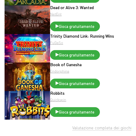
Dead or Alive 3: Wanted
NetEnt
Gioca gratuitamente
Trinity Diamond Link: Running Wins
FuGaSo
Gioca gratuitamente
Book of Ganesha
Endorphina
Gioca gratuitamente
Robbits
Quickspin
Gioca gratuitamente
Valutazione completa dei giochi