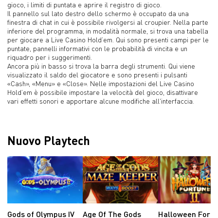
gioco, i limiti di puntata e aprire il registro di gioco.
Il pannello sul lato destro dello schermo è occupato da una
finestra di chat in cui è possibile rivolgersi al croupier. Nella parte
inferiore del programma, in modalità normale, si trova una tabella
per giocare a Live Casino Hold’em. Qui sono presenti campi per le
puntate, pannelli informativi con le probabilità di vincita e un
riquadro per i suggerimenti.
Ancora più in basso si trova la barra degli strumenti. Qui viene
visualizzato il saldo del giocatore e sono presenti i pulsanti
«Cash», «Menu» e «Close». Nelle impostazioni del Live Casino
Hold’em è possibile impostare la velocità del gioco, disattivare
vari effetti sonori e apportare alcune modifiche all'interfaccia.
Nuovo Playtech
Gods of Olympus IV
Age Of The Gods
Halloween Fortun