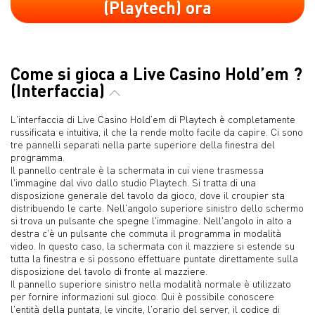
(Playtech) ora
Come si gioca a Live Casino Hold’em ?
(Interfaccia)
L'interfaccia di Live Casino Hold’em di Playtech è completamente
russificata e intuitiva, il che la rende molto facile da capire. Ci sono
tre pannelli separati nella parte superiore della finestra del
programma.
Il pannello centrale è la schermata in cui viene trasmessa
l'immagine dal vivo dallo studio Playtech. Si tratta di una
disposizione generale del tavolo da gioco, dove il croupier sta
distribuendo le carte. Nell'angolo superiore sinistro dello schermo
si trova un pulsante che spegne l'immagine. Nell'angolo in alto a
destra c'è un pulsante che commuta il programma in modalità
video. In questo caso, la schermata con il mazziere si estende su
tutta la finestra e si possono effettuare puntate direttamente sulla
disposizione del tavolo di fronte al mazziere.
Il pannello superiore sinistro nella modalità normale è utilizzato
per fornire informazioni sul gioco. Qui è possibile conoscere
l'entità della puntata, le vincite, l'orario del server, il codice di