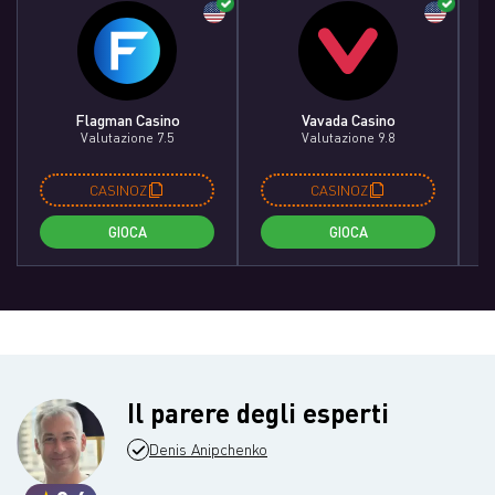
Flagman Casino
Vavada Casino
Valutazione 7.5
Valutazione 9.8
CASINOZ
CASINOZ
GIOCA
GIOCA
Il parere degli esperti
Denis Anipchenko