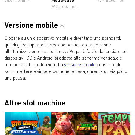
WizardGames
WizardGames
WizardGames
Versione mobile
Giocare su un dispositivo mobile è diventato uno standard,
quindi gli sviluppatori prestano particolare attenzione
all'ottimizzazione. La slot Lucky Vegas è facile da lanciare sui
dispositivi iOS e Android, si adatta allo schermo verticale e
mantiene tutte le funzioni. La
versione mobile
consente di
scommettere e vincere ovunque: a casa, durante un viaggio o
una pausa.
Altre slot machine