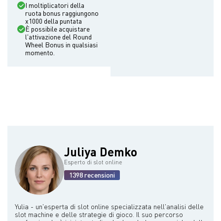
I moltiplicatori della
ruota bonus raggiungono
x1000 della puntata
È possibile acquistare
l'attivazione del Round
Wheel Bonus in qualsiasi
momento.
Juliya Demko
Esperto di slot online
1398 recensioni
Yulia - un'esperta di slot online specializzata nell'analisi delle
slot machine e delle strategie di gioco. Il suo percorso