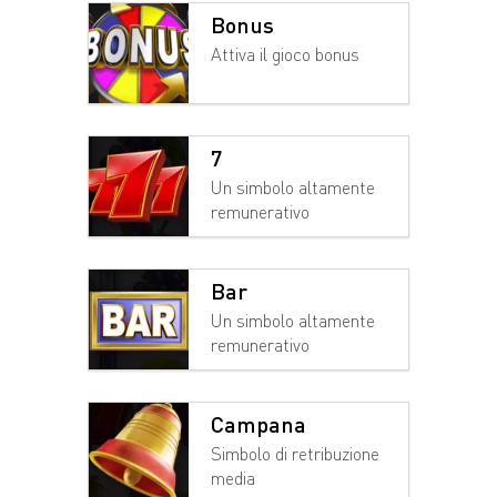
Bonus
Attiva il gioco bonus
7
Un simbolo altamente
remunerativo
Bar
Un simbolo altamente
remunerativo
Campana
Simbolo di retribuzione
media