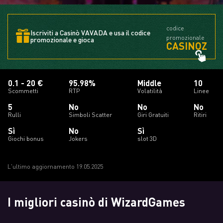
codice
Iscriviti a Casinò VAVADA e usa il codice
promozionale
promozionale e gioca
CASINOZ
0.1 - 20 €
95.98%
Middle
10
Scommetti
RTP
Volatilità
Linee
5
No
No
No
Rulli
Simboli Scatter
Giri Gratuiti
Ritiri
Sì
No
Sì
Giochi bonus
Jokers
slot 3D
L'ultimo aggiornamento 19.05.2025
I migliori casinò di WizardGames