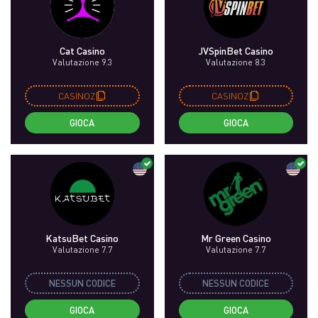
Cat Casino
JVSpinBet Casino
Valutazione 9.3
Valutazione 8.3
CASINOZ
CASINOZ
GIOCA
GIOCA
KatsuBet Casino
Mr Green Casino
Valutazione 7.7
Valutazione 7.7
NESSUN CODICE
NESSUN CODICE
GIOCA
GIOCA