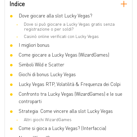
Indice
Numero di linee
10
Joker wild
Dove giocare alla slot Lucky Vegas?
No
Dove si può giocare a Lucky Vegas gratis senza
Scatter
No
registrazione o per soldi?
Doppio gioco
Sì
Casinò online verificati con Lucky Vegas
I migliori bonus
Giochi bonus
Bonus Game, Wheel Bonus, Buy Feature,
Gamble
Come giocare a Lucky Vegas (WizardGames)
Volatilità
Middle
Simboli Wild e Scatter
Slot 3D
Sì
Giochi di bonus Lucky Vegas
Respin
No
Lucky Vegas RTP, Volatilità & Frequenza dei Colpi
Giri gratis
No
Confronto tra Lucky Vegas (WizardGames) e le sue
Linea di puntata
0.1 - 20
controparti
Strategia: Come vincere alla slot Lucky Vegas
Altri giochi WizardGames
Come si gioca a Lucky Vegas? (Interfaccia)