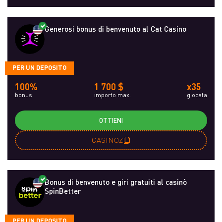
Generosi bonus di benvenuto al Cat Casino
PER UN DEPOSITO
100%
1 700 $
x35
bonus
importo max.
giocata
OTTIENI
CASINOZ
Bonus di benvenuto e giri gratuiti al casinò
SpinBetter
PER UN DEPOSITO