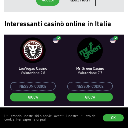
ACCEDI
REGISTRATI
Interessanti casinò online in Italia
LeoVegas Casino
Mr Green Casino
Valutazione 7.8
Valutazione 7.7
NESSUN CODICE
NESSUN CODICE
GIOCA
GIOCA
Utilizzando i nostri siti o servizi, accetti il nostro utilizzo dei
OK
cookie
(Per saperne di più)
I migliori casinò in Italia