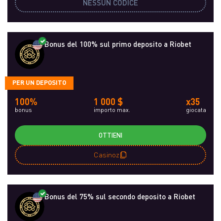
NESSUN CODICE
Bonus del 100% sul primo deposito a Riobet
PER UN DEPOSITO
100%
1 000 $
x35
bonus
importo max.
giocata
OTTIENI
Casinoz
Bonus del 75% sul secondo deposito a Riobet