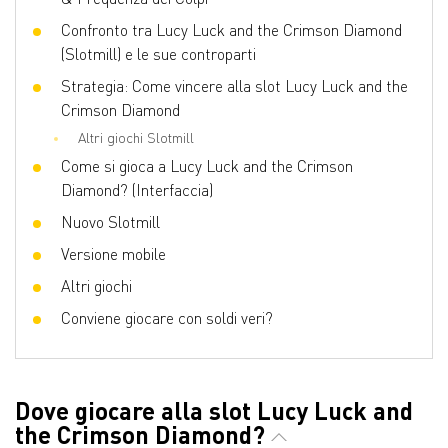
Confronto tra Lucy Luck and the Crimson Diamond
(Slotmill) e le sue controparti
Strategia: Come vincere alla slot Lucy Luck and the
Crimson Diamond
Altri giochi Slotmill
Come si gioca a Lucy Luck and the Crimson
Diamond? (Interfaccia)
Nuovo Slotmill
Versione mobile
Altri giochi
Conviene giocare con soldi veri?
Dove giocare alla slot Lucy Luck and
the Crimson Diamond?