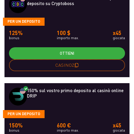
deposito su Cryptoboss
PER UN DEPOSITO
125%
100 $
x45
bonus
importo max.
giocata
OTTIENI
CASINOZ
150% sul vostro primo deposito al casinò online
DRIP
PER UN DEPOSITO
150%
600 €
x45
bonus
importo max.
giocata