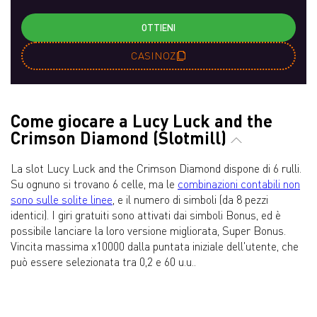
OTTIENI
CASINOZ
Come giocare a Lucy Luck and the
Crimson Diamond (Slotmill)
La slot Lucy Luck and the Crimson Diamond dispone di 6 rulli.
Su ognuno si trovano 6 celle, ma le
combinazioni contabili non
sono sulle solite linee
, e il numero di simboli (da 8 pezzi
identici). I giri gratuiti sono attivati dai simboli Bonus, ed è
possibile lanciare la loro versione migliorata, Super Bonus.
Vincita massima x10000 dalla puntata iniziale dell'utente, che
può essere selezionata tra 0,2 e 60 u.u..