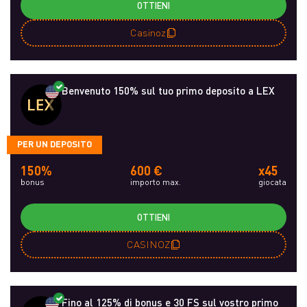
OTTIENI
Casinoz
Benvenuto 150% sul tuo primo deposito a LEX
PER UN DEPOSITO
150%
600 €
x45
bonus
importo max.
giocata
OTTIENI
CASINOZ
Fino al 125% di bonus e 30 FS sul vostro primo