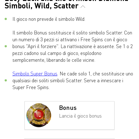
Simboli, Wild, Scatter
Il gioco non prevede il simbolo Wild.
Il simbolo Bonus sostituisce il solito simbolo Scatter. Con
un numero di 3 pezzi si attivano i Free Spins con il gioco
bonus "Apri il forziere". La riattivazione è assente. Se 1 o 2
pezzi cadono sul campo di gioco, esplodono
semplicemente, liberando le celle vicine.
Simbolo Super Bonus
. Ne cade solo 1, che sostituisce uno
qualsiasi dei soliti simboli Scatter. Serve a innescare i
Super Free Spins.
Bonus
Lancia il gioco bonus