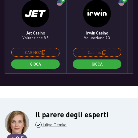
Jet Casino
Irwin Casino
Valutazione 8.5
Valutazione 7.3
CASINOZ
Casinoz
GIOCA
GIOCA
Il parere degli esperti
Juliya Demko