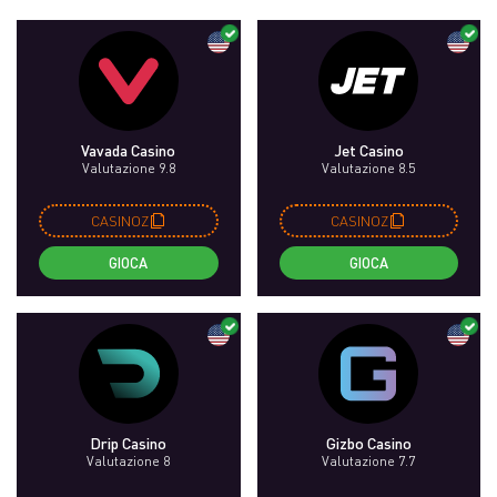
Vavada Casino
Jet Casino
Valutazione 9.8
Valutazione 8.5
CASINOZ
CASINOZ
GIOCA
GIOCA
Drip Casino
Gizbo Casino
Valutazione 8
Valutazione 7.7