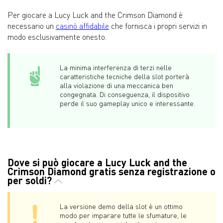
Per giocare a Lucy Luck and the Crimson Diamond è
necessario un
casinò affidabile
che fornisca i propri servizi in
modo esclusivamente onesto.
La minima interferenza di terzi nelle
caratteristiche tecniche della slot porterà
alla violazione di una meccanica ben
congegnata. Di conseguenza, il dispositivo
perde il suo gameplay unico e interessante.
Dove si può giocare a Lucy Luck and the
Crimson Diamond gratis senza registrazione o
per soldi?
La versione demo della slot è un ottimo
modo per imparare tutte le sfumature, le