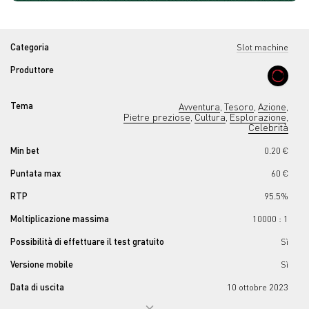
Categoria
Slot machine
Produttore
Tema
Avventura
Tesoro
Azione
,
,
,
Pietre preziose
Cultura
Esplorazione
,
,
,
Celebrità
Min bet
0.20 €
Puntata max
60 €
RTP
95.5%
Moltiplicazione massima
10000 : 1
Possibilità di effettuare il test gratuito
Sì
Versione mobile
Sì
Data di uscita
10 ottobre 2023