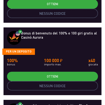
OTTIENI
NESSUN CODICE
Bonus di benvenuto del 100% e 100 giri gratis al
Casinò Aurora
PER UN DEPOSITO
100%
100 000 ₽
x40
bonus
importo max.
giocata
OTTIENI
NESSUN CODICE