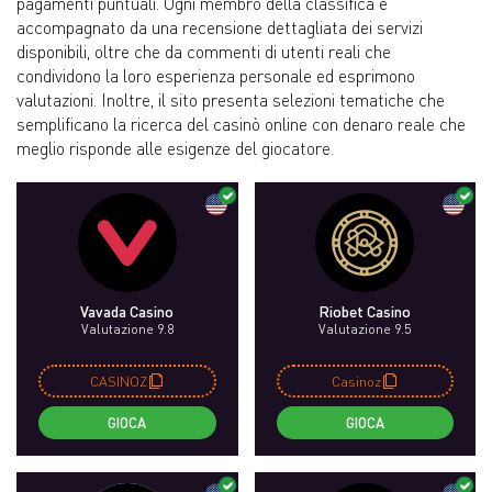
pagamenti puntuali. Ogni membro della classifica è
accompagnato da una recensione dettagliata dei servizi
disponibili, oltre che da commenti di utenti reali che
condividono la loro esperienza personale ed esprimono
valutazioni. Inoltre, il sito presenta selezioni tematiche che
semplificano la ricerca del casinò online con denaro reale che
meglio risponde alle esigenze del giocatore.
Vavada Casino
Riobet Casino
Valutazione 9.8
Valutazione 9.5
CASINOZ
Casinoz
GIOCA
GIOCA