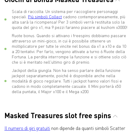
Scala di raccolta. Un sistema per raccogliere personaggi
speciali.
Più simboli Collect
cadono contemporaneamente, più
alta sarà la ricompensa! Per 3 simboli verrà restituita solo la
quota del giro x1, ma 9 pezzi faranno piacere al kushom x3000!
Ruote bonus. Quando si attivano i freespins dobbiamo passare
attraverso un mini-gioco, in cui è possibile ottenere un
moltiplicatore per tutte le vincite nel bonus da x1 a x10 e da 10
a 20 tentativi. Per farlo, vengono attivate a turno 6 Ruote della
Fortuna. La perdita interrompe la funzione e si ottiene solo ciò
che si è meritato nell'ultimo giro di premio.
Jackpot della giungla. Non ha senso parlare della funzione
jackpot separatamente, poiché è disponibile anche nella
modalità di gioco regolare. Tutti i jackpot hanno valori fissi e
cadono in modo completamente casuale. Il Mini porterà x50
della puntata, il Major x100 e il Mega x200.
Masked Treasures slot free spins
Il numero di giri gratuiti
non dipende da quanti simboli Scatter