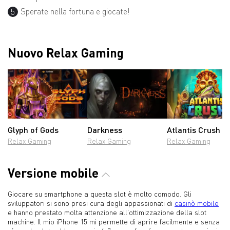
Sperate nella fortuna e giocate!
Nuovo Relax Gaming
Glyph of Gods
Darkness
Atlantis Crush
Relax Gaming
Relax Gaming
Relax Gaming
Versione mobile
Giocare su smartphone a questa slot è molto comodo. Gli
sviluppatori si sono presi cura degli appassionati di
casinò mobile
e hanno prestato molta attenzione all'ottimizzazione della slot
machine. Il mio iPhone 15 mi permette di aprire facilmente e senza