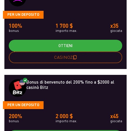
PER UN DEPOSITO
100%
1 700 $
x35
bonus
importo max.
giocata
OTTIENI
CASINOZ
Bonus di benvenuto del 200% fino a $2000 al
casinò Bitz
PER UN DEPOSITO
200%
2 000 $
x45
bonus
importo max.
giocata