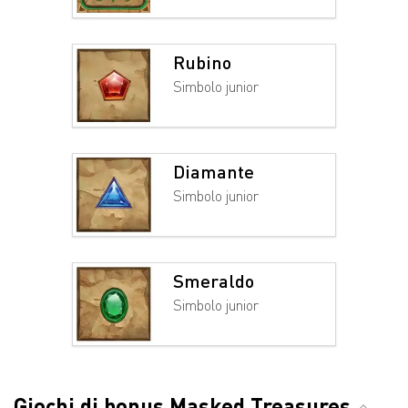
Rubino
Simbolo junior
Diamante
Simbolo junior
Smeraldo
Simbolo junior
Giochi di bonus Masked Treasures