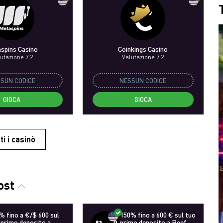
spins Casino
Coinkings Casino
utazione 7.2
Valutazione 7.2
SUN CODICE
NESSUN CODICE
GIOCA
GIOCA
ti i casinò
oost
% fino a €/$ 600 sul
150% fino a 600 € sul tuo
 primo deposito a
primo deposito a Beef