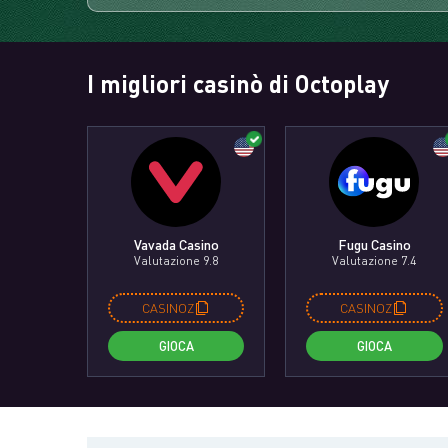
I migliori casinò di Octoplay
Vavada Casino
Fugu Casino
Valutazione 9.8
Valutazione 7.4
CASINOZ
CASINOZ
GIOCA
GIOCA