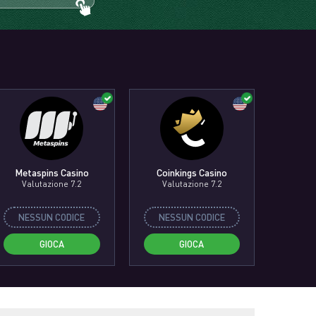
Metaspins Casino
Coinkings Casino
Valutazione 7.2
Valutazione 7.2
NESSUN CODICE
NESSUN CODICE
GIOCA
GIOCA