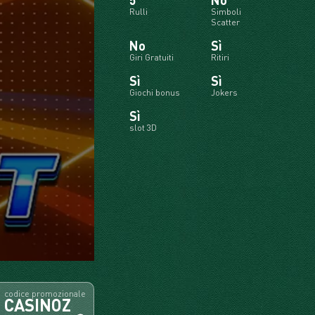
5
No
Rulli
Simboli
Scatter
No
Sì
Giri Gratuiti
Ritiri
Sì
Sì
Giochi bonus
Jokers
Sì
slot 3D
codice promozionale
CASINOZ