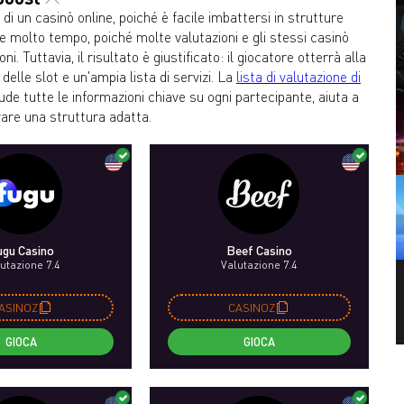
di un casinò online, poiché è facile imbattersi in strutture
dere molto tempo, poiché molte valutazioni e gli stessi casinò
. Tuttavia, il risultato è giustificato: il giocatore otterrà alla
 delle slot e un'ampia lista di servizi. La
lista di valutazione di
clude tutte le informazioni chiave su ogni partecipante, aiuta a
vare una struttura adatta.
ugu Casino
Beef Casino
utazione 7.4
Valutazione 7.4
ASINOZ
CASINOZ
GIOCA
GIOCA