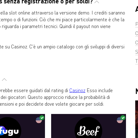
s senza registrazione o per soldi?
 della slot online attraverso la versione demo. I crediti saranno
 tempo o di funzioni. Ciò che mi piace particolarmente è che la
P
riguarda i parametri tecnici. Quindi il payout non viene
C
C
 su Casinoz. C'è un ampio catalogo con gli sviluppi di diversi
S
T
g
rebbe essere guidati dal rating di
Casinoz
Esso include
dei giocatori. Questo approccio riduce la probabilità di
censioni e poi decidete dove volete giocare per soldi.