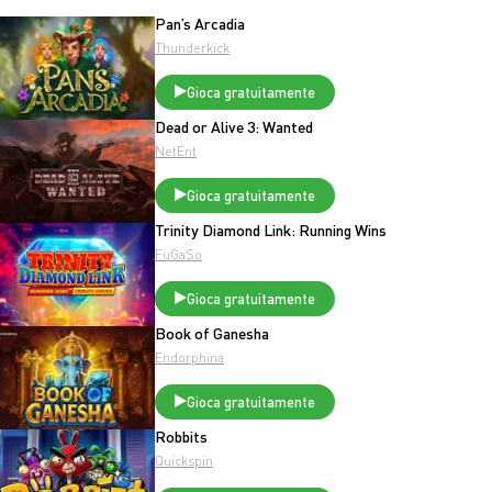
Pan’s Arcadia
Thunderkick
Gioca gratuitamente
Dead or Alive 3: Wanted
NetEnt
Gioca gratuitamente
Trinity Diamond Link: Running Wins
FuGaSo
Gioca gratuitamente
Book of Ganesha
Endorphina
Gioca gratuitamente
Robbits
Quickspin