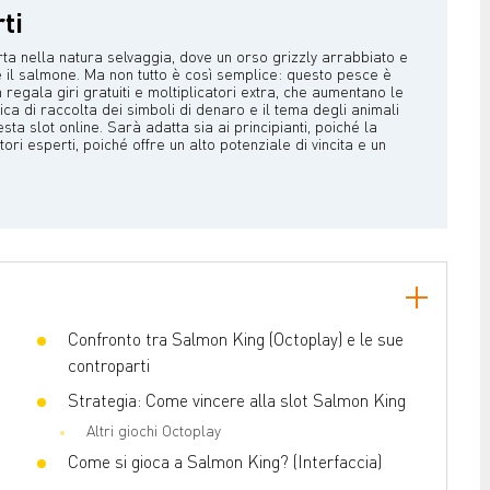
rti
ta nella natura selvaggia, dove un orso grizzly arrabbiato e
 il salmone. Ma non tutto è così semplice: questo pesce è
n regala giri gratuiti e moltiplicatori extra, che aumentano le
nica di raccolta dei simboli di denaro e il tema degli animali
esta slot online. Sarà adatta sia ai principianti, poiché la
ri esperti, poiché offre un alto potenziale di vincita e un
Confronto tra Salmon King (Octoplay) e le sue
controparti
Strategia: Come vincere alla slot Salmon King
Altri giochi Octoplay
Come si gioca a Salmon King? (Interfaccia)