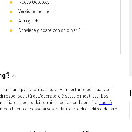
Nuovo Octoplay
Versione mobile
Altri giochi
Conviene giocare con soldi veri?
ing?
lta di una piattaforma sicura. È importante per qualsiasi
lo di responsabilità dell'operatore è stato dimostrato. Essi
 un chiaro rispetto dei termini e delle condizioni. Nei
casinò
ri non hanno accesso ai vostri dati, carte di credito e denaro.