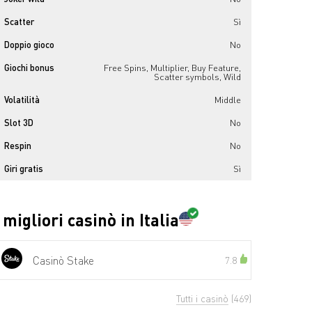
Scatter
Sì
Doppio gioco
No
Giochi bonus
Free Spins, Multiplier, Buy Feature,
Scatter symbols, Wild
Volatilità
Middle
Slot 3D
No
Respin
No
Giri gratis
Sì
I migliori casinò in Italia
Casinò Stake
7.8
Tutti i casinò
(469)