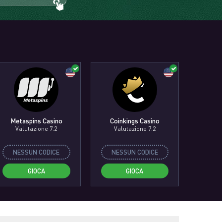
Metaspins Casino
Coinkings Casino
Valutazione 7.2
Valutazione 7.2
NESSUN CODICE
NESSUN CODICE
GIOCA
GIOCA