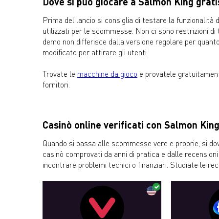
Dove si può giocare a Salmon King grati
Prima del lancio si consiglia di testare la funzionalità
utilizzati per le scommesse. Non ci sono restrizioni di
demo non differisce dalla versione regolare per quanto 
modificato per attirare gli utenti.
Trovate le
macchine da gioco
e provatele gratuitamente
fornitori.
Casinò online verificati con Salmon Kin
Quando si passa alle scommesse vere e proprie, si dov
casinò comprovati da anni di pratica e dalle recensioni 
incontrare problemi tecnici o finanziari. Studiate le re