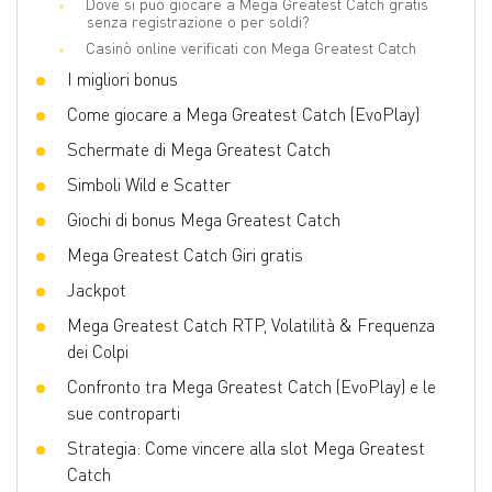
Dove si può giocare a Mega Greatest Catch gratis
Scatter
Sì
senza registrazione o per soldi?
Doppio gioco
No
Casinò online verificati con Mega Greatest Catch
I migliori bonus
Volatilità
High
Come giocare a Mega Greatest Catch (EvoPlay)
Slot 3D
No
Schermate di Mega Greatest Catch
Respin
No
Simboli Wild e Scatter
Giri gratis
Sì
Giochi di bonus Mega Greatest Catch
Mega Greatest Catch Giri gratis
Jackpot
Mega Greatest Catch RTP, Volatilità & Frequenza
dei Colpi
Confronto tra Mega Greatest Catch (EvoPlay) e le
sue controparti
Strategia: Come vincere alla slot Mega Greatest
Catch