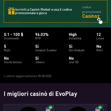
codice
Iscriviti a Casinò Riobet e usa il codice
promozionale
promozionale e gioca
Casinoz
0.1 - 100 $
96.03%
High
12
Scommetti
RTP
Volatilità
Linee
5
Sì
Sì
No
Rulli
Simboli Scatter
Giri Gratuiti
Ritiri
No
Sì
No
Giochi bonus
Jokers
slot 3D
L'ultimo aggiornamento 05.08.2025
I migliori casinò di EvoPlay