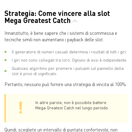
Strategia: Come vincere alla slot
Mega Greatest Catch
Innanzitutto, è bene sapere che i sistemi di scommessa e
tecniche simili non aumentano i payback delle slot.
Il generatore di numeri casuali determina i risultati di tutti i giri.
I giri non sono collegati tra loro. Ognuno di essi è indipendente.
Qualsiasi algoritmo per premere i pulsanti sul pannello della
slot è privo di significato.
Pertanto, nessuno può fornire una strategia di vincita al 100%.
In altre parole, non è possibile battere
Mega Greatest Catch nel lungo periodo.
Quindi, scegliete un intervallo di puntata confortevole, non