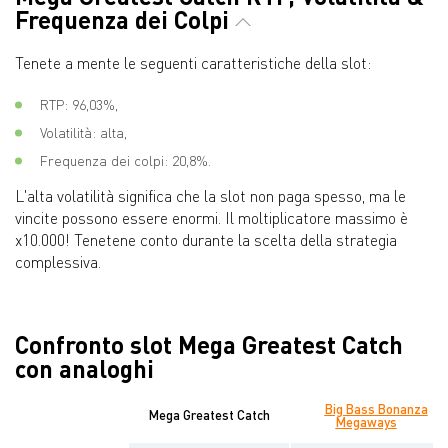
Frequenza dei Colpi
Tenete a mente le seguenti caratteristiche della slot:
RTP: 96,03%,
Volatilità: alta,
Frequenza dei colpi: 20,8%.
L'alta volatilità significa che la slot non paga spesso, ma le
vincite possono essere enormi. Il moltiplicatore massimo è
x10.000! Tenetene conto durante la scelta della strategia
complessiva.
Confronto slot Mega Greatest Catch
con analoghi
Big Bass Bonanza
Mega Greatest Catch
Megaways