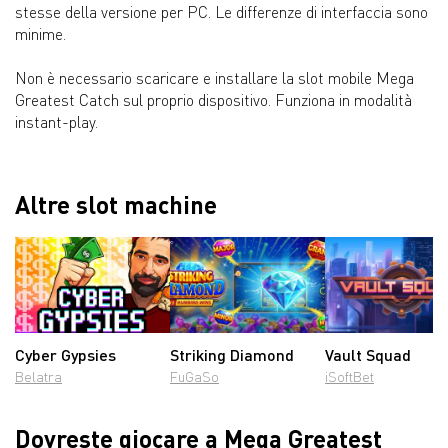
stesse della versione per PC. Le differenze di interfaccia sono
minime.
Non è necessario scaricare e installare la slot mobile Mega
Greatest Catch sul proprio dispositivo. Funziona in modalità
instant-play.
Altre slot machine
Cyber Gypsies
Striking Diamond
Vault Squad
Belatra
FuGaSo
iSoftBet
Dovreste giocare a Mega Greatest