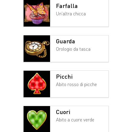
Farfalla
Un'altra chicca
Guarda
Orologio da tasca
Picchi
Abito rosso di picche
Cuori
Abito a cuore verde