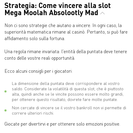
Strategia: Come vincere alla slot
Mega Moolah Absolootly Mad
Non ci sono strategie che aiutano a vincere. In ogni caso, la
superiorità matematica rimane al casinò. Pertanto, si può fare
affidamento solo sulla fortuna.
Una regola rimane invariata: l'entità della puntata deve tenere
conto delle vostre reali opportunità.
Ecco alcuni consigli per i giocatori:
La dimensione della puntata deve corrispondere al vostro
saldo. Considerate la volatilità di questa slot, che è piuttosto
alta, quindi anche se le vincite possono essere molto grandi,
per ottenere questo risultato, dovrete fare molte puntate.
Non cercate di vincere se il vostro bankroll non vi permette di
correre ulteriori rischi.
Giocate per divertirvi e per ottenere solo emozioni positive.