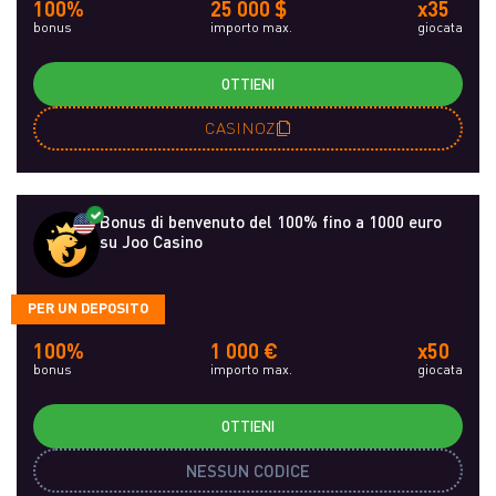
100%
25 000 $
x35
bonus
importo max.
giocata
OTTIENI
CASINOZ
Bonus di benvenuto del 100% fino a 1000 euro
su Joo Casino
PER UN DEPOSITO
100%
1 000 €
x50
bonus
importo max.
giocata
OTTIENI
NESSUN CODICE