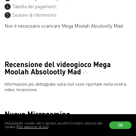
Tabella dei pagamenti,
Sezione di riferimento.
Non è necessario scaricare Mega Moolah Absolootly Mad.
Recensione del videogioco Mega
Moolah Absolootly Mad
Informazioni più dettagliate sulla slot sono riportate nella nostra
video recensione.
Nuovo Microgaming
Utilizzando i nostri siti o servizi, accetti il nostro utilizzo dei
OK
cookie
(Per saperne di più)