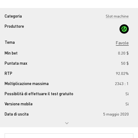
Categoria
Slot machine
Produttore
Tema
Favole
Min bet
0.20 $
Puntata max
50 $
RTP
92.02%
Moltiplicazione massima
2343 : 1
Possibilità di effettuare il test gratuito
Sì
Versione mobile
Sì
Data di uscita
5 maggio 2020
Jackpot progressivo
Sì
Numero di rulli
5