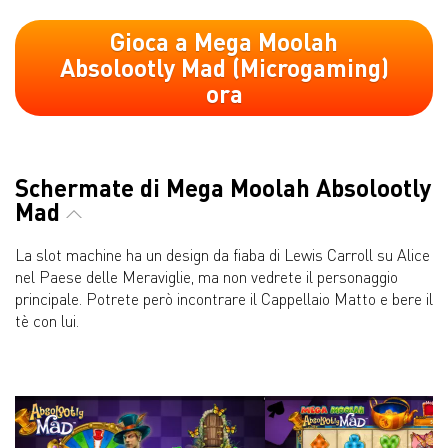
Gioca a Mega Moolah
Absolootly Mad (Microgaming)
ora
Schermate di Mega Moolah Absolootly
Mad
La slot machine ha un design da fiaba di Lewis Carroll su Alice
nel Paese delle Meraviglie, ma non vedrete il personaggio
principale. Potrete però incontrare il Cappellaio Matto e bere il
tè con lui.