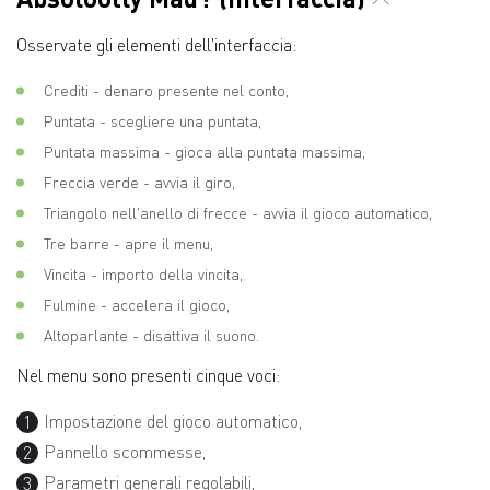
Osservate gli elementi dell'interfaccia:
Crediti - denaro presente nel conto,
Puntata - scegliere una puntata,
Puntata massima - gioca alla puntata massima,
Freccia verde - avvia il giro,
Triangolo nell'anello di frecce - avvia il gioco automatico,
Tre barre - apre il menu,
Vincita - importo della vincita,
Fulmine - accelera il gioco,
Altoparlante - disattiva il suono.
Nel menu sono presenti cinque voci:
Impostazione del gioco automatico,
Pannello scommesse,
Parametri generali regolabili,