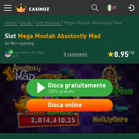
CASINOZ
GIOCA
IT
Home
Giochi
Slot machine
Mega Moolah Absolootly Mad
Slot
Mega Moolah Absolootly Mad
da Microgaming
8.95
Disponibile da Stati
/10
0 commenti
Uniti
Gioca gratuitamente
100% gratuito
Gioca online