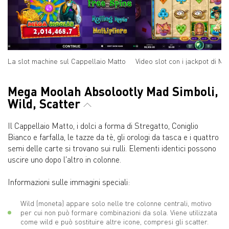
La slot machine sul Cappellaio Matto
Video slot con i jackpot di 
Mega Moolah Absolootly Mad Simboli,
Wild, Scatter
Il Cappellaio Matto, i dolci a forma di Stregatto, Coniglio
Bianco e farfalla, le tazze da tè, gli orologi da tasca e i quattro
semi delle carte si trovano sui rulli. Elementi identici possono
uscire uno dopo l'altro in colonne.
Informazioni sulle immagini speciali:
Wild (moneta) appare solo nelle tre colonne centrali, motivo
per cui non può formare combinazioni da sola. Viene utilizzata
come wild e può sostituire altre icone, compresi gli scatter.