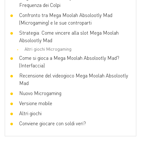
Frequenza dei Colpi
Confronto tra Mega Moolah Absolootly Mad
(Microgaming) e le sue controparti
Strategia: Come vincere alla slot Mega Moolah
Absolootly Mad
Altri giochi Microgaming
Come si gioca a Mega Moolah Absolootly Mad?
(Interfaccia)
Recensione del videogioco Mega Moolah Absolootly
Mad
Nuovo Microgaming
Versione mobile
Altri giochi
Conviene giocare con soldi veri?