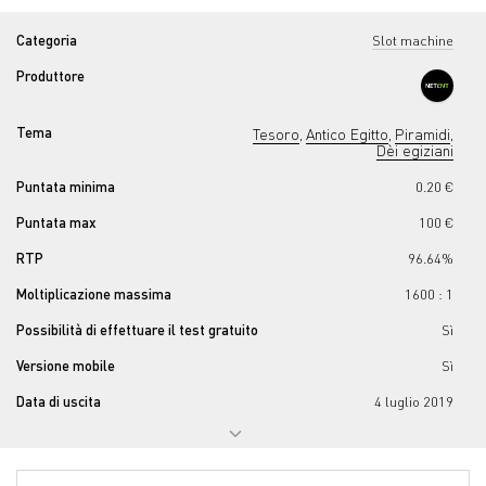
Categoria
Slot machine
Produttore
Tema
Tesoro
Antico Egitto
Piramidi
,
,
,
Dèi egiziani
Puntata minima
0.20 €
Puntata max
100 €
RTP
96.64%
Moltiplicazione massima
1600 : 1
Possibilità di effettuare il test gratuito
Sì
Versione mobile
Sì
Data di uscita
4 luglio 2019
Jackpot progressivo
Sì
Numero di rulli
5