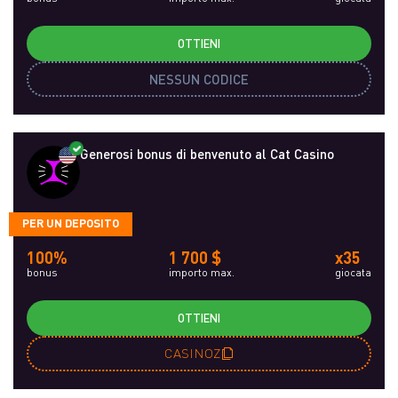
OTTIENI
NESSUN CODICE
Generosi bonus di benvenuto al Cat Casino
PER UN DEPOSITO
100%
1 700 $
x35
bonus
importo max.
giocata
OTTIENI
CASINOZ