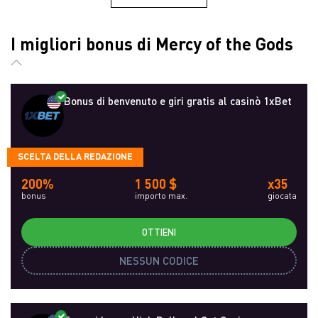
I migliori bonus di Mercy of the Gods
Bonus di benvenuto e giri gratis al casinò 1xBet
SCELTA DELLA REDAZIONE
200%
1 500 $
x35
bonus
importo max.
giocata
OTTIENI
NESSUN CODICE