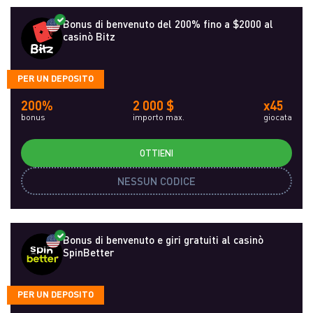
Bonus di benvenuto del 200% fino a $2000 al
casinò Bitz
PER UN DEPOSITO
200%
2 000 $
x45
bonus
importo max.
giocata
OTTIENI
NESSUN CODICE
Bonus di benvenuto e giri gratuiti al casinò
SpinBetter
PER UN DEPOSITO