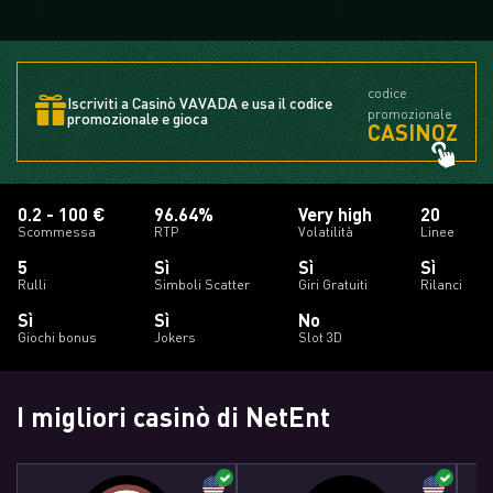
codice
Iscriviti a Casinò VAVADA e usa il codice
promozionale
promozionale e gioca
CASINOZ
0.2 - 100 €
96.64%
Very high
20
Scommessa
RTP
Volatilità
Linee
5
Sì
Sì
Sì
Rulli
Simboli Scatter
Giri Gratuiti
Rilanci
Sì
Sì
No
Giochi bonus
Jokers
Slot 3D
I migliori casinò di NetEnt