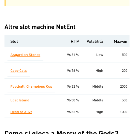
Altre slot machine NetEnt
Slot
RTP
Volatilità
Maxwin
Asgardian Stones
96.31 %
Low
500
Copy Cats
96.76 %
High
200
Football: Champions Cup
96.82 %
Middle
2000
Lost Island
96.50 %
Middle
500
Dead or Alive
96.82 %
High
1000
Come si gioca a Mercy of the Gods?