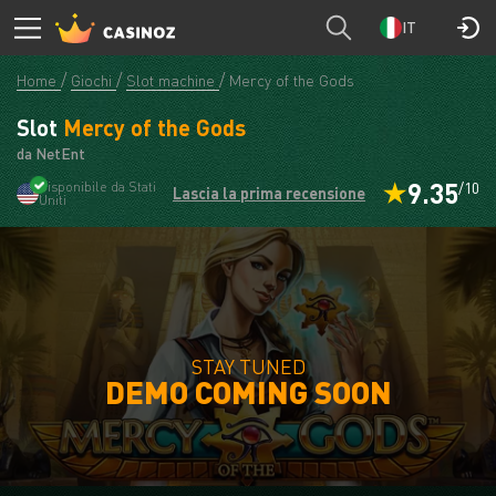
IT
Home
Giochi
Slot machine
Mercy of the Gods
Slot
Mercy of the Gods
da NetEnt
9.35
Disponibile da Stati
/10
Lascia la prima recensione
Uniti
STAY TUNED
DEMO COMING SOON