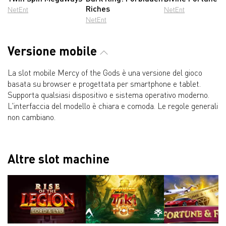
Riches
NetEnt
NetEnt
NetEnt
Versione mobile
La slot mobile Mercy of the Gods è una versione del gioco
basata su browser e progettata per smartphone e tablet.
Supporta qualsiasi dispositivo e sistema operativo moderno.
L'interfaccia del modello è chiara e comoda. Le regole generali
non cambiano.
Altre slot machine