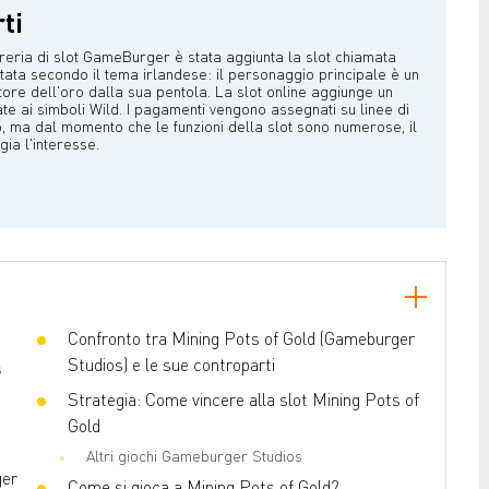
rti
ibreria di slot GameBurger è stata aggiunta la slot chiamata
ttata secondo il tema irlandese: il personaggio principale è un
tore dell'oro dalla sua pentola. La slot online aggiunge un
te ai simboli Wild. I pagamenti vengono assegnati su linee di
o, ma dal momento che le funzioni della slot sono numerose, il
ia l'interesse.
Confronto tra Mining Pots of Gold (Gameburger
Studios) e le sue controparti
Strategia: Come vincere alla slot Mining Pots of
Gold
Altri giochi Gameburger Studios
Come si gioca a Mining Pots of Gold?