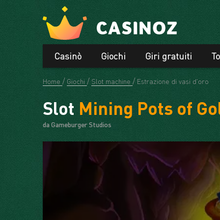
Casinò
Giochi
Giri gratuiti
To
Home
Giochi
Slot machine
Estrazione di vasi d'oro
Slot
Mining Pots of Go
da Gameburger Studios