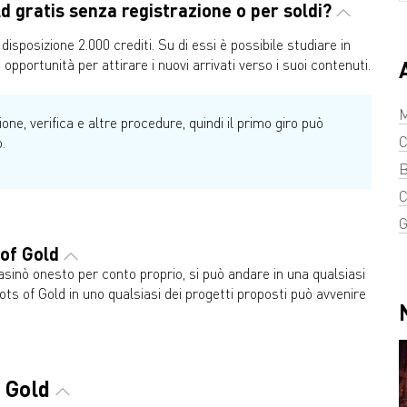
d gratis senza registrazione o per soldi?
disposizione 2.000 crediti. Su di essi è possibile studiare in
opportunità per attirare i nuovi arrivati verso i suoi contenuti.
M
ne, verifica e altre procedure, quindi il primo giro può
C
.
B
C
G
 of Gold
sinò onesto per conto proprio, si può andare in una qualsiasi
ots of Gold in uno qualsiasi dei progetti proposti può avvenire
f Gold