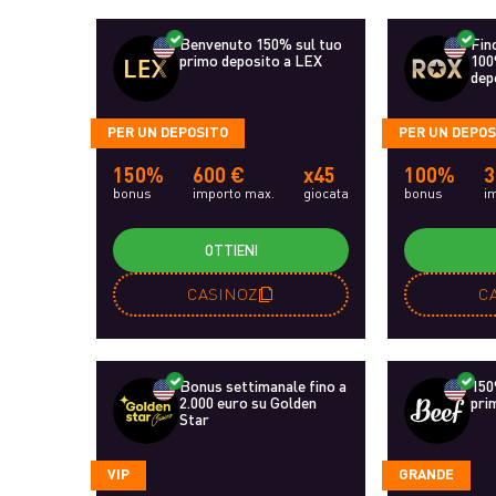
Benvenuto 150% sul tuo
Fino
primo deposito a LEX
100
dep
PER UN DEPOSITO
PER UN DEPOS
150%
600 €
x45
100%
3
bonus
importo max.
giocata
bonus
i
OTTIENI
CASINOZ
C
Bonus settimanale fino a
150
2.000 euro su Golden
pri
Star
VIP
GRANDE