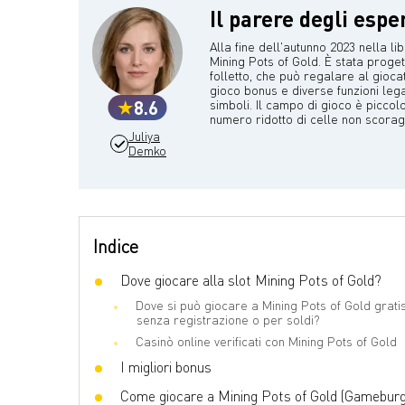
Il parere degli espe
Alla fine dell'autunno 2023 nella l
Mining Pots of Gold. È stata proge
folletto, che può regalare al gioca
gioco bonus e diverse funzioni lega
8.6
simboli. Il campo di gioco è piccol
numero ridotto di celle non scoragg
Juliya
Demko
Indice
Dove giocare alla slot Mining Pots of Gold?
Dove si può giocare a Mining Pots of Gold gratis
senza registrazione o per soldi?
Casinò online verificati con Mining Pots of Gold
I migliori bonus
Come giocare a Mining Pots of Gold (Gameburger