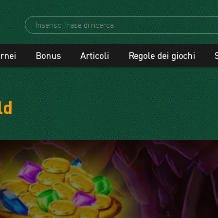
rnei
Bonus
Articoli
Regole dei giochi
ld