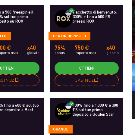
 a 500 freespin e il
Pacchetto di benvenuto:
% sul tuo primo
300% + fino a 500 FS
osito su ROX
presso ROX
ITO
PER UN DEPOSITO
00 €
x40
75%
750 €
x40
mporto max.
giocata
bonus
importo max.
giocata
OTTIENI
OTTIENI
ASINOZ
CASINOZ
% fino a 600 € sul tuo
100% fino a 1.000 € e 300
mo deposito a Beef
FS sul tuo primo
deposito a Golden Star
GRANDE