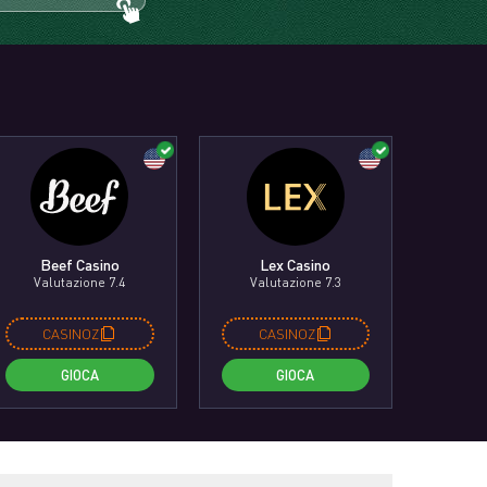
Beef Casino
Lex Casino
Valutazione 7.4
Valutazione 7.3
CASINOZ
CASINOZ
GIOCA
GIOCA