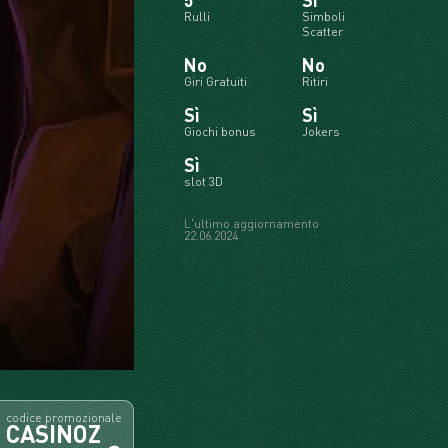
5
Sì
Rulli
Simboli
Scatter
No
No
Giri Gratuiti
Ritiri
Sì
Sì
Giochi bonus
Jokers
Sì
slot 3D
L'ultimo aggiornamento
22.06.2024
codice promozionale
CASINOZ