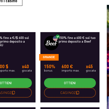
ti i casinò
% fino a €/$ 600 sul
150% fino a 600 € sul tuo
 primo deposito a
primo deposito a Beef
GU
GRANDE
00 $
x40
150%
600 €
x45
mporto max.
giocata
bonus
importo max.
giocata
OTTIENI
OTTIENI
ASINOZ
CASINOZ