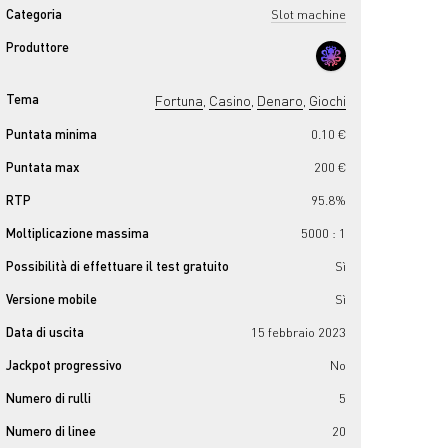
Categoria
Slot machine
Produttore
Tema
Fortuna
Casino
Denaro
Giochi
,
,
,
Puntata minima
0.10 €
Puntata max
200 €
RTP
95.8%
Moltiplicazione massima
5000 : 1
Possibilità di effettuare il test gratuito
Sì
Versione mobile
Sì
Data di uscita
15 febbraio 2023
Jackpot progressivo
No
Numero di rulli
5
Numero di linee
20