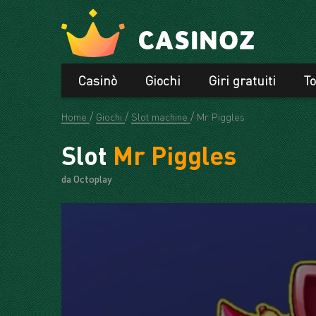
Casinò
Giochi
Giri gratuiti
To
Home
Giochi
Slot machine
Mr Piggles
Slot
Mr Piggles
da Octoplay