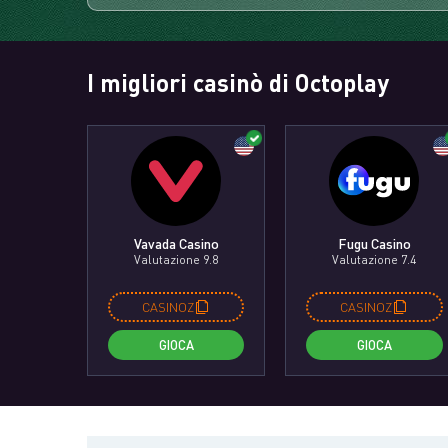
I migliori casinò di Octoplay
Vavada Casino
Fugu Casino
Valutazione 9.8
Valutazione 7.4
CASINOZ
CASINOZ
GIOCA
GIOCA