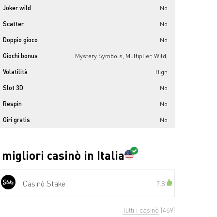
Joker wild
No
Scatter
No
Doppio gioco
No
Giochi bonus
Mystery Symbols, Multiplier, Wild,
Volatilità
High
Slot 3D
No
Respin
No
Giri gratis
No
I migliori casinò in Italia
Casinò Stake
7.8
Tutti i casinò
(469)