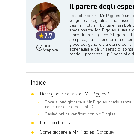
Il parere degli espe
La slot machine Mr Piggles è una d
vengono assegnati su linee fisse. 
destra. Inoltre, i bonus e i simboli 
emozionante. Mr. Piggles è una slo
7.7
d'oro. Tutto nel gioco è legato al 
semplice, da cartone animato, con 
gioco del genere sia ottimo per un 
Irina
adrenalina e dà un senso di spinta.
Arapova
rende il processo il più possibile d
Indice
Dove giocare alla slot Mr Piggles?
Dove si può giocare a Mr Piggles gratis senza
registrazione o per soldi?
Casinò online verificati con Mr Piggles
I migliori bonus
Come giocare a Mr Piggles (Octoplay)