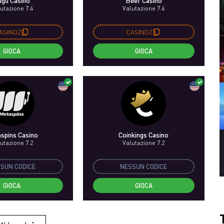
ugu Casino
Beef Casino
utazione 7.4
Valutazione 7.4
ASINOZ
CASINOZ
GIOCA
GIOCA
spins Casino
Coinkings Casino
utazione 7.2
Valutazione 7.2
SUN CODICE
NESSUN CODICE
GIOCA
GIOCA