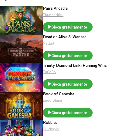
Pan’s Arcadia
Thunderkick
Gioca gratuitamente
Dead or Alive 3: Wanted
NetEnt
Gioca gratuitamente
Trinity Diamond Link: Running Wins
FuGaSo
Gioca gratuitamente
Book of Ganesha
Endorphina
Gioca gratuitamente
Robbits
Quickspin