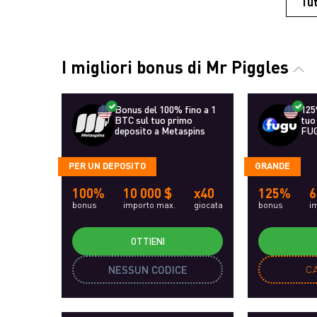
Tut
I migliori bonus di Mr Piggles
Bonus del 100% fino a 1
125
BTC sul tuo primo
tuo
deposito a Metaspins
FU
PER UN DEPOSITO
GRANDE
100%
10 000 $
x40
125%
6
bonus
importo max.
giocata
bonus
i
OTTIENI
C
NESSUN CODICE