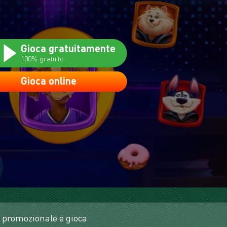
Gioca gratuitamente
100% gratuito
Gioca online
e promozionale e gioca