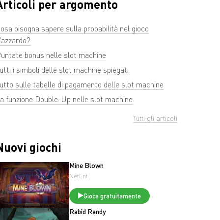
Articoli per argomento
osa bisogna sapere sulla probabilità nel gioco
'azzardo?
untate bonus nelle slot machine
utti i simboli delle slot machine spiegati
utto sulle tabelle di pagamento delle slot machine
a funzione Double-Up nelle slot machine
Tutti gli articoli
Nuovi giochi
Mine Blown
NetEnt
Gioca gratuitamente
Rabid Randy