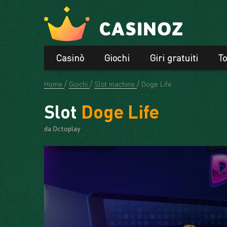
Casinò
Giochi
Giri gratuiti
To
Home
Giochi
Slot machine
Doge Life
Slot
Doge Life
da Octoplay