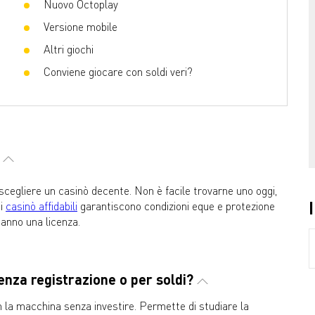
Nuovo Octoplay
Versione mobile
Altri giochi
Conviene giocare con soldi veri?
?
scegliere un casinò decente. Non è facile trovarne uno oggi,
 i
casinò affidabili
garantiscono condizioni eque e protezione
hanno una licenza.
senza registrazione o per soldi?
n la macchina senza investire. Permette di studiare la