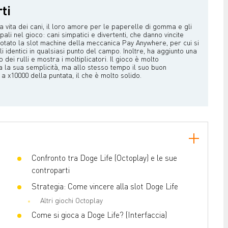
rti
a vita dei cani, il loro amore per le paperelle di gomma e gli
pali nel gioco: cani simpatici e divertenti, che danno vincite
 dotato la slot machine della meccanica Pay Anywhere, per cui si
i identici in qualsiasi punto del campo. Inoltre, ha aggiunto una
 dei rulli e mostra i moltiplicatori. Il gioco è molto
uta la sua semplicità, ma allo stesso tempo il suo buon
 a x10000 della puntata, il che è molto solido.
Confronto tra Doge Life (Octoplay) e le sue
controparti
Strategia: Come vincere alla slot Doge Life
Altri giochi Octoplay
Come si gioca a Doge Life? (Interfaccia)