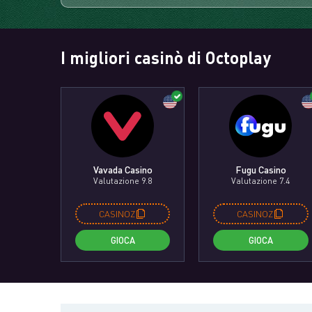
I migliori casinò di Octoplay
Vavada Casino
Fugu Casino
Valutazione 9.8
Valutazione 7.4
CASINOZ
CASINOZ
GIOCA
GIOCA