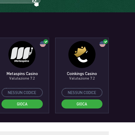
Metaspins Casino
Coinkings Casino
Valutazione 7.2
Valutazione 7.2
NESSUN CODICE
NESSUN CODICE
GIOCA
GIOCA