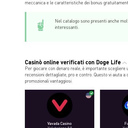
meccanica e le caratteristiche dei bonus gratuitamente
Nel catalogo sono presenti anche molte
interessanti.
Casinò online verificati con Doge Life
Per giocare con denaro reale, è importante scegliere un
recensioni dettagliate, pro e contro. Questo vi aiuta a 
promozionali vantaggiosi.
Vavada Casino
F
Valutazione 9.8
Val