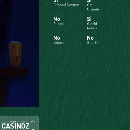
Sì
Sì
Simboli Scatter
Giri
Gratuiti
No
Sì
Rilanci
Giochi
bonus
No
No
Jokers
Slot 3D
codice promozionale
CASINOZ