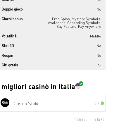
Doppio gioco
No
Giochi bonus
Free Spins, Mystery Symbols,
Avalanche, Cascading Symbols,
Buy Feature, Pay Anywhere
Volatilità
Middle
Slot 3D
No
Respin
No
Giri gratis
Sì
I migliori casinò in Italia
Casinò Stake
7.8
Tutti i casinò
(469)