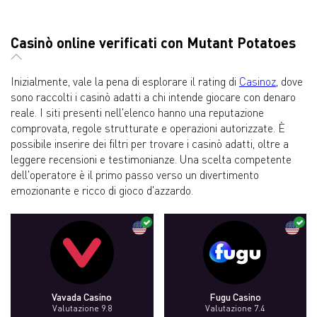
Casinò online verificati con Mutant Potatoes
Inizialmente, vale la pena di esplorare il rating di
Casinoz
, dove
sono raccolti i casinò adatti a chi intende giocare con denaro
reale. I siti presenti nell'elenco hanno una reputazione
comprovata, regole strutturate e operazioni autorizzate. È
possibile inserire dei filtri per trovare i casinò adatti, oltre a
leggere recensioni e testimonianze. Una scelta competente
dell'operatore è il primo passo verso un divertimento
emozionante e ricco di gioco d'azzardo.
Vavada Casino
Fugu Casino
Valutazione 9.8
Valutazione 7.4