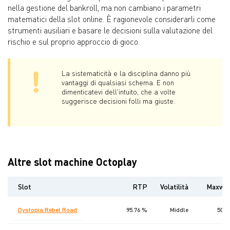
nella gestione del bankroll, ma non cambiano i parametri
matematici della slot online. È ragionevole considerarli come
strumenti ausiliari e basare le decisioni sulla valutazione del
rischio e sul proprio approccio di gioco.
La sistematicità e la disciplina danno più
vantaggi di qualsiasi schema. E non
dimenticatevi dell'intuito, che a volte
suggerisce decisioni folli ma giuste.
Altre slot machine Octoplay
Slot
RTP
Volatilità
Maxwin
Dystopia Rebel Road
95.76 %
Middle
5000