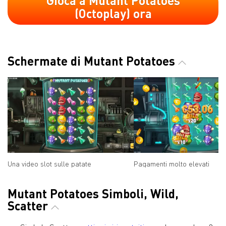
Gioca a Mutant Potatoes
(Octoplay) ora
Schermate di Mutant Potatoes
Una video slot sulle patate
Pagamenti molto elevati
Mutant Potatoes Simboli, Wild,
Scatter