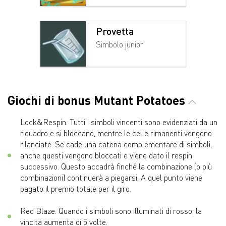
Provetta
Simbolo junior
Giochi di bonus Mutant Potatoes
Lock&Respin. Tutti i simboli vincenti sono evidenziati da un
riquadro e si bloccano, mentre le celle rimanenti vengono
rilanciate. Se cade una catena complementare di simboli,
anche questi vengono bloccati e viene dato il respin
successivo. Questo accadrà finché la combinazione (o più
combinazioni) continuerà a piegarsi. A quel punto viene
pagato il premio totale per il giro.
Red Blaze. Quando i simboli sono illuminati di rosso, la
vincita aumenta di 5 volte.