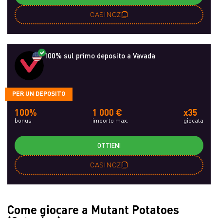
CASINOZ
100% sul primo deposito a Vavada
PER UN DEPOSITO
100%
1 000 €
x35
bonus
importo max.
giocata
OTTIENI
CASINOZ
Come giocare a Mutant Potatoes