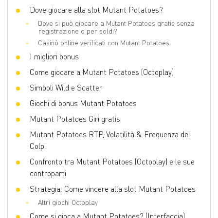
Scatter
Dove giocare alla slot Mutant Potatoes?
Sì
Dove si può giocare a Mutant Potatoes gratis senza
Doppio gioco
No
registrazione o per soldi?
Giochi bonus
Free Spins, Respin, Random Wilds,
Casinò online verificati con Mutant Potatoes
Avalanche, Mega Symbols, Cascading
Wins, Random Multiplier, Cascading
I migliori bonus
Symbols, Buy Feature, Pay Anywhere, Hold
and Win Spins, Additional Free Spins, Free
Come giocare a Mutant Potatoes (Octoplay)
Spins Multiplier, Scatter symbols, Respin
Locking Win, Wild
Simboli Wild e Scatter
Volatilità
Middle
Giochi di bonus Mutant Potatoes
Slot 3D
No
Mutant Potatoes Giri gratis
Respin
Sì
Mutant Potatoes RTP, Volatilità & Frequenza dei
Giri gratis
Sì
Colpi
Confronto tra Mutant Potatoes (Octoplay) e le sue
controparti
Strategia: Come vincere alla slot Mutant Potatoes
Altri giochi Octoplay
Come si gioca a Mutant Potatoes? (Interfaccia)