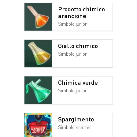
Prodotto chimico
arancione
Simbolo junior
Giallo chimico
Simbolo junior
Chimica verde
Simbolo junior
Spargimento
Simbolo scatter