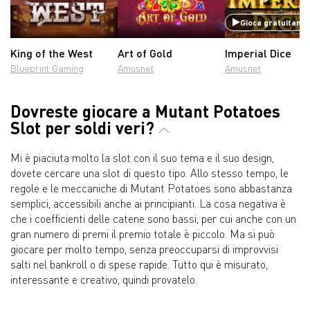
Gioca gratuitame
King of the West
Art of Gold
Imperial Dice
Blueprint Gaming
Amusnet
Amusnet
Dovreste giocare a Mutant Potatoes
Slot per soldi veri?
Mi è piaciuta molto la slot con il suo tema e il suo design,
dovete cercare una slot di questo tipo. Allo stesso tempo, le
regole e le meccaniche di Mutant Potatoes sono abbastanza
semplici, accessibili anche ai principianti. La cosa negativa è
che i coefficienti delle catene sono bassi, per cui anche con un
gran numero di premi il premio totale è piccolo. Ma si può
giocare per molto tempo, senza preoccuparsi di improvvisi
salti nel bankroll o di spese rapide. Tutto qui è misurato,
interessante e creativo, quindi provatelo.