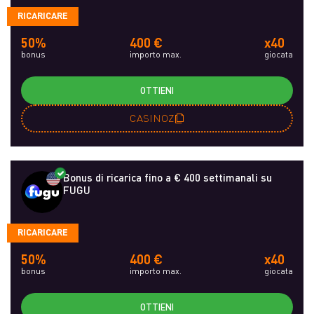
RICARICARE
50%
400 €
x40
bonus
importo max.
giocata
OTTIENI
CASINOZ
Bonus di ricarica fino a € 400 settimanali su
FUGU
RICARICARE
50%
400 €
x40
bonus
importo max.
giocata
OTTIENI