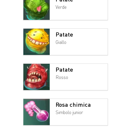
Verde
Patate
Giallo
Patate
Rosso
Rosa chimica
Simbolo junior