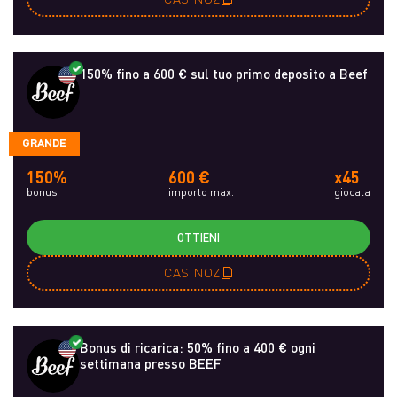
150% fino a 600 € sul tuo primo deposito a Beef
GRANDE
150%
600 €
x45
bonus
importo max.
giocata
OTTIENI
CASINOZ
Bonus di ricarica: 50% fino a 400 € ogni
settimana presso BEEF