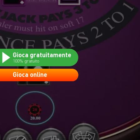
Gioca gratuitamente
100% gratuito
Gioca online