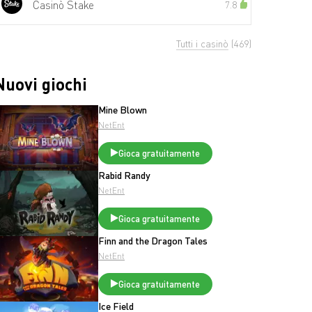
Casinò Stake
7.8
Tutti i casinò
(469)
Nuovi giochi
Mine Blown
NetEnt
Gioca gratuitamente
Rabid Randy
NetEnt
Gioca gratuitamente
Finn and the Dragon Tales
NetEnt
Gioca gratuitamente
Ice Field