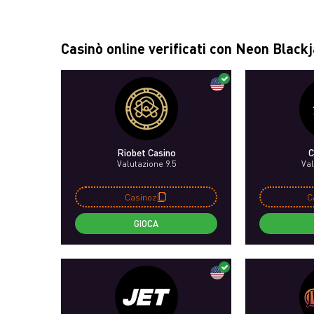
Casinò online verificati con Neon Black
Riobet Casino
C
Valutazione 9.5
Val
Casinoz
C
GIOCA