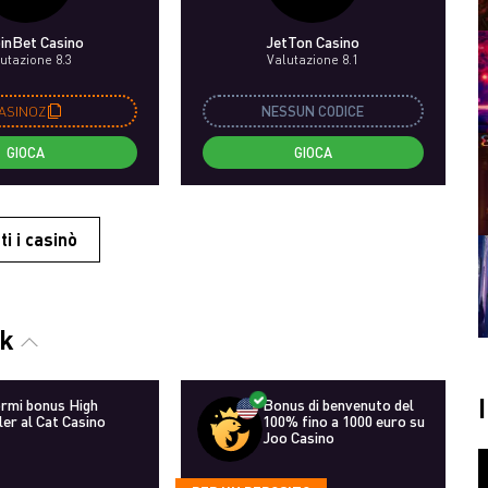
inBet Casino
JetTon Casino
utazione 8.3
Valutazione 8.1
ASINOZ
NESSUN CODICE
GIOCA
GIOCA
ti i casinò
ck
rmi bonus High
Bonus di benvenuto del
ler al Cat Casino
100% fino a 1000 euro su
Joo Casino