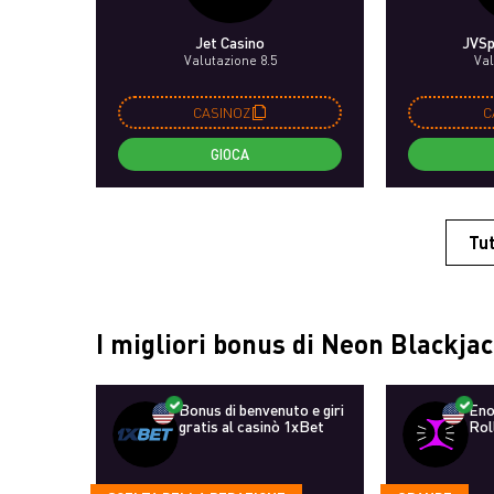
Jet Casino
JVSp
Valutazione 8.5
Val
CASINOZ
C
GIOCA
Tut
I migliori bonus di Neon Blackja
Bonus di benvenuto e giri
Eno
gratis al casinò 1xBet
Rol