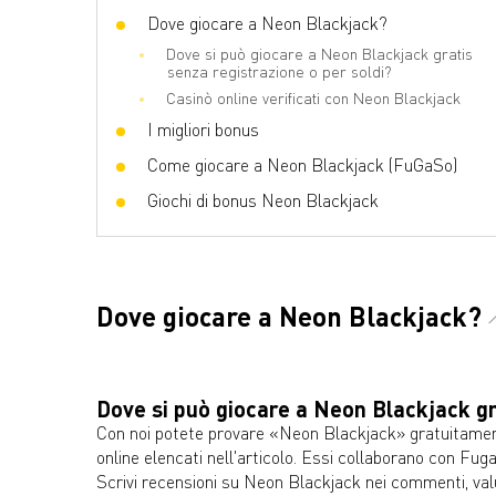
Dove giocare a Neon Blackjack?
Dove si può giocare a Neon Blackjack gratis
senza registrazione o per soldi?
Casinò online verificati con Neon Blackjack
I migliori bonus
Come giocare a Neon Blackjack (FuGaSo)
Giochi di bonus Neon Blackjack
Dove giocare a Neon Blackjack?
Dove si può giocare a Neon Blackjack gr
Con noi potete provare «Neon Blackjack» gratuitame
online elencati nell'articolo. Essi collaborano con Fug
Scrivi recensioni su Neon Blackjack nei commenti, valu