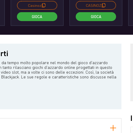
Casinoz
CASINOZ
GIOCA
GIOCA
rti
on è da tempo molto popolare nel mondo del gioco d'azzardo
 in tanto rilasciano giochi d'azzardo online progettati in questo
i video slot, ma a volte ci sono delle eccezioni. Così, la società
Blackjack. Le sue regole e caratteristiche sono discusse nella