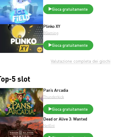
Gioca gratuitamente
Plinko XY
BGaming
Gioca gratuitamente
Valutazione completa dei giochi
Top-5 slot
Pan’s Arcadia
Thunderkick
Gioca gratuitamente
Dead or Alive 3: Wanted
NetEnt