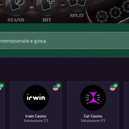
 promozionale e gioca
Irwin Casino
Cat Casino
Valutazione 7.3
Valutazione 9.3