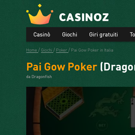
Casinò
Giochi
Giri gratuiti
To
Home
Giochi
Poker
Pai Gow Poker in Italia
Pai Gow Poker
(Dragon
da Dragonfish