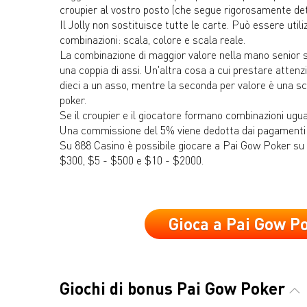
croupier al vostro posto (che segue rigorosamente de
Il Jolly non sostituisce tutte le carte. Può essere uti
combinazioni: scala, colore e scala reale.
La combinazione di maggior valore nella mano senior so
una coppia di assi. Un'altra cosa a cui prestare attenzi
dieci a un asso, mentre la seconda per valore è una sca
poker.
Se il croupier e il giocatore formano combinazioni uguali
Una commissione del 5% viene dedotta dai pagamenti ef
Su 888 Casino è possibile giocare a Pai Gow Poker su tre
$300, $5 - $500 e $10 - $2000.
Gioca a Pai Gow P
Giochi di bonus Pai Gow Poker