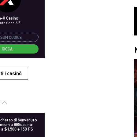
n-X Casino
utazione 6.5
SUN CODICE
GIOCA
ti i casinò
r
chetto di benvenuto
mium a 888casino:
o a $1.500 e 150 FS