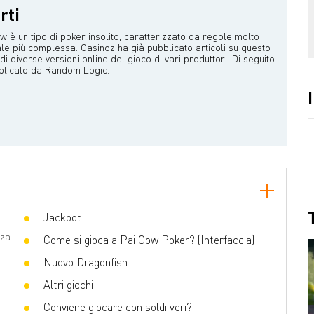
rti
w è un tipo di poker insolito, caratterizzato da regole molto
ale più complessa. Casinoz ha già pubblicato articoli su questo
di diverse versioni online del gioco di vari produttori. Di seguito
blicato da Random Logic.
Jackpot
Come si gioca a Pai Gow Poker? (Interfaccia)
Nuovo Dragonfish
Altri giochi
Conviene giocare con soldi veri?