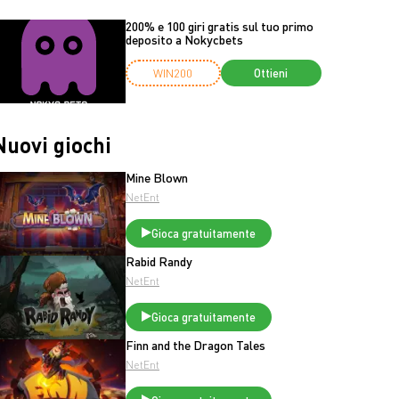
200% e 100 giri gratis sul tuo primo
deposito a Nokycbets
WIN200
Ottieni
Nuovi giochi
Mine Blown
NetEnt
Gioca gratuitamente
Rabid Randy
NetEnt
Gioca gratuitamente
Finn and the Dragon Tales
NetEnt