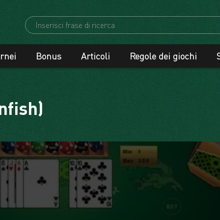
rnei
Bonus
Articoli
Regole dei giochi
fish)