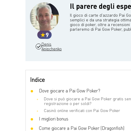
Il parere degli espe
Il gioco di carte d'azzardo Pai Go
semplici e da una strategia ottim
gioco di poker, oltre a recensioni 
parleremo di Pai Gow Poker, pub
9
Denis
Anipchenko
Indice
Dove giocare a Pai Gow Poker?
Dove si può giocare a Pai Gow Poker gratis senza
registrazione o per soldi?
Casinò online verificati con Pai Gow Poker
I migliori bonus
Come giocare a Pai Gow Poker (Dragonfish)