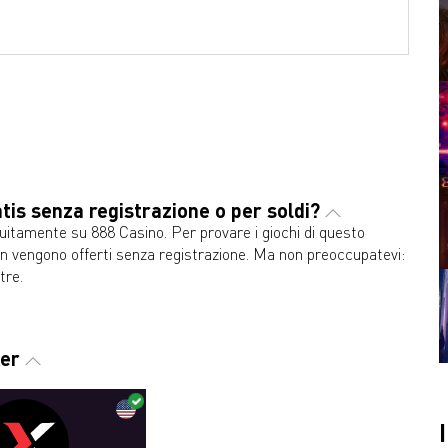
tis senza registrazione o per soldi?
uitamente su 888 Casino. Per provare i giochi di questo
on vengono offerti senza registrazione. Ma non preoccupatevi:
tre.
ker