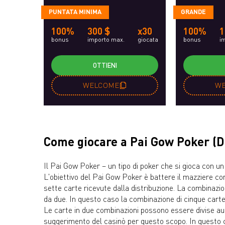
PUNTATA MINIMA
GRANDE
100%
300 $
x30
100%
1
bonus
importo max.
giocata
bonus
i
OTTIENI
WELCOME
W
Come giocare a Pai Gow Poker (
Il Pai Gow Poker – un tipo di poker che si gioca con un
L'obiettivo del Pai Gow Poker è battere il mazziere co
sette carte ricevute dalla distribuzione. La combinazi
da due. In questo caso la combinazione di cinque carte 
Le carte in due combinazioni possono essere divise aut
suggerimento del casinò per questo scopo. In questo 