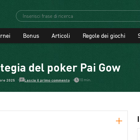
rnei
Bonus
Articoli
Regole dei giochi
rategia del poker Pai Gow
10 min.
bre 2025
Lascia il primo commento