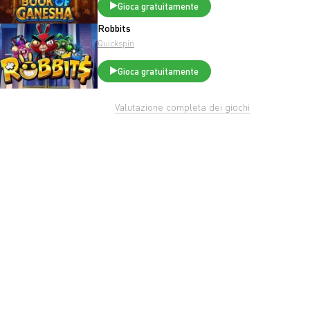
Gioca gratuitamente
Robbits
Quickspin
Gioca gratuitamente
Valutazione completa dei giochi