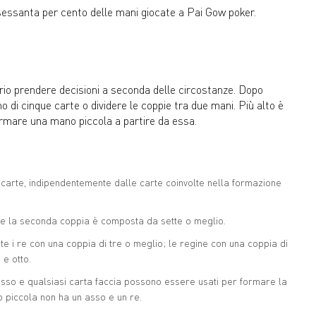
l sessanta per cento delle mani giocate a Pai Gow poker.
rio prendere decisioni a seconda delle circostanze. Dopo
 di cinque carte o dividere le coppie tra due mani. Più alto è
formare una mano piccola a partire da essa.
arte, indipendentemente dalle carte coinvolte nella formazione
e la seconda coppia è composta da sette o meglio.
e i re con una coppia di tre o meglio; le regine con una coppia di
 e otto.
so e qualsiasi carta faccia possono essere usati per formare la
 piccola non ha un asso e un re.