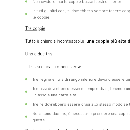
Non dividere mai le coppie basse (sesti e inferiori).
In tutti gli altri casi, si dovrebbero sempre tenere cop
le coppie.
Tre coppie
Tutto è chiaro e incontestabile:
una coppia più alta
Uno o due tris
Il tris si gioca in modi diversi:
Tre regine e i tris di rango inferiore devono essere t
Tre assi dovrebbero essere sempre divisi, tenendo un
un asso e una carta alta.
Tre re dovrebbero essere divisi allo stesso modo se la
Se ci sono due tris, è necessario prendere una coppia
questa.