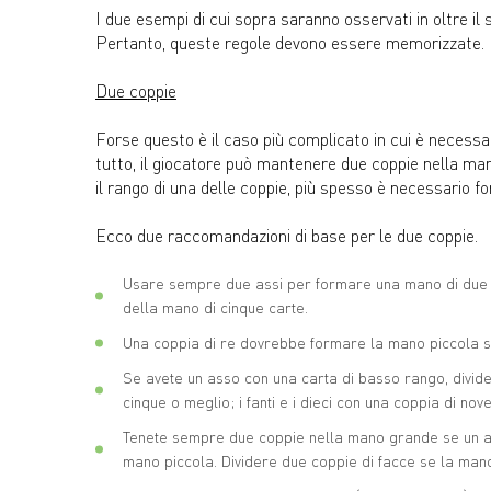
I due esempi di cui sopra saranno osservati in oltre i
Pertanto, queste regole devono essere memorizzate.
Due coppie
Forse questo è il caso più complicato in cui è necessa
tutto, il giocatore può mantenere due coppie nella mano
il rango di una delle coppie, più spesso è necessario 
Ecco due raccomandazioni di base per le due coppie.
Usare sempre due assi per formare una mano di due c
della mano di cinque carte.
Una coppia di re dovrebbe formare la mano piccola s
Se avete un asso con una carta di basso rango, dividet
cinque o meglio; i fanti e i dieci con una coppia di nove
Tenete sempre due coppie nella mano grande se un as
mano piccola. Dividere due coppie di facce se la mano