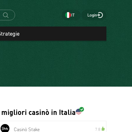
IT
Login
Strategie
I migliori casinò in Italia
Casinò Stake
7.8