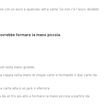
pie con un asso e qualsiasi altra carta. Se non c'è l'asso, dividete
 dovrebbe formare la mano piccola.
enuti nella mano grande.
a coppia nella mano di cinque carte e formando il due carte da
 carta alta è un jack o inferiore.
 da un tris più alto e formare la mano piccola a partire da