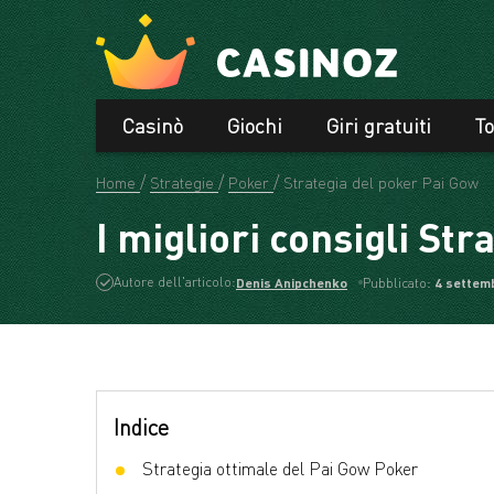
Casinò
Giochi
Giri gratuiti
To
Home
Strategie
Poker
Strategia del poker Pai Gow
I migliori consigli St
Autore dell'articolo:
Denis Anipchenko
Pubblicato:
4 settem
Indice
Strategia ottimale del Pai Gow Poker