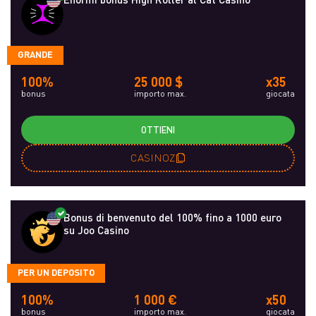
GRANDE
100%
25 000 $
x35
bonus
importo max.
giocata
OTTIENI
CASINOZ
Bonus di benvenuto del 100% fino a 1000 euro
su Joo Casino
PER UN DEPOSITO
100%
1 000 €
x50
bonus
importo max.
giocata