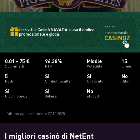
codice
Iscriviti a Casinò VAVADA e usa il codice
promozionale
promozionale e gioca
CASINOZ
0.01 - 75 €
96.38%
Middle
15
Scommetti
RTP
Volatilità
Linee
5
Sì
Sì
No
Rulli
Simboli Scatter
Giri Gratuiti
Ritiri
Sì
Sì
No
Giochi bonus
Jokers
slot 3D
L'ultimo aggiornamento 27.10.2025
I migliori casinò di NetEnt