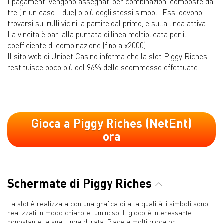
I pagamenti vengono assegnati per combinazioni composte da
tre (in un caso - due) o più degli stessi simboli. Essi devono
trovarsi sui rulli vicini, a partire dal primo, e sulla linea attiva.
La vincita è pari alla puntata di linea moltiplicata per il
coefficiente di combinazione (fino a x2000).
Il sito web di Unibet Casino informa che la slot Piggy Riches
restituisce poco più del 96% delle scommesse effettuate.
Gioca a Piggy Riches (NetEnt)
ora
Schermate di Piggy Riches
La slot è realizzata con una grafica di alta qualità, i simboli sono
realizzati in modo chiaro e luminoso. Il gioco è interessante
nonostante la sua lunga durata. Piace a molti giocatori.