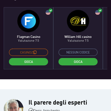
Flagman Casino
William Hill casino
Valutazione 7.5
Valutazione 7.5
CASINOZ
NESSUN CODICE
GIOCA
GIOCA
Il parere degli esperti
Denis Anipchenko