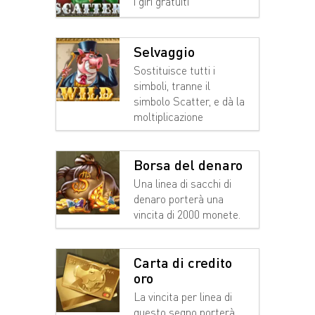
i giri gratuiti
Selvaggio
Sostituisce tutti i
simboli, tranne il
simbolo Scatter, e dà la
moltiplicazione
Borsa del denaro
Una linea di sacchi di
denaro porterà una
vincita di 2000 monete.
Carta di credito
oro
La vincita per linea di
questo segno porterà