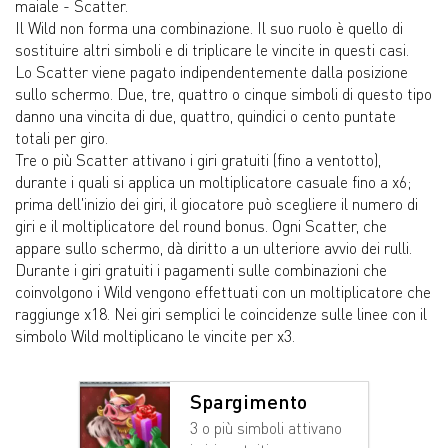
maiale - Scatter.
Il Wild non forma una combinazione. Il suo ruolo è quello di
sostituire altri simboli e di triplicare le vincite in questi casi.
Lo Scatter viene pagato indipendentemente dalla posizione
sullo schermo. Due, tre, quattro o cinque simboli di questo tipo
danno una vincita di due, quattro, quindici o cento puntate
totali per giro.
Tre o più Scatter attivano i giri gratuiti (fino a ventotto),
durante i quali si applica un moltiplicatore casuale fino a x6;
prima dell'inizio dei giri, il giocatore può scegliere il numero di
giri e il moltiplicatore del round bonus. Ogni Scatter, che
appare sullo schermo, dà diritto a un ulteriore avvio dei rulli.
Durante i giri gratuiti i pagamenti sulle combinazioni che
coinvolgono i Wild vengono effettuati con un moltiplicatore che
raggiunge x18. Nei giri semplici le coincidenze sulle linee con il
simbolo Wild moltiplicano le vincite per x3.
Spargimento
3 o più simboli attivano