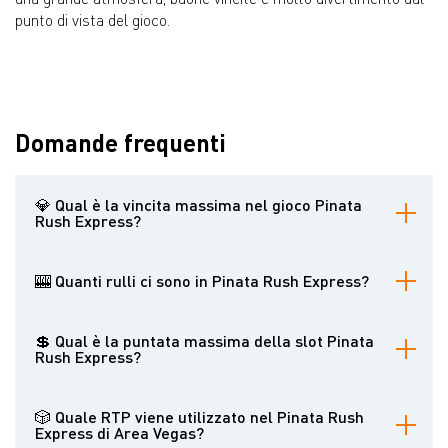
punto di vista del gioco.
Domande frequenti
💎 Qual è la vincita massima nel gioco Pinata
Rush Express?
x5000 del tasso corrente
🎰 Quanti rulli ci sono in Pinata Rush Express?
La slot machine ha 5 rulli
💲 Qual è la puntata massima della slot Pinata
Rush Express?
50 centesimi in valuta del casinò
🎲 Quale RTP viene utilizzato nel Pinata Rush
Express di Area Vegas?