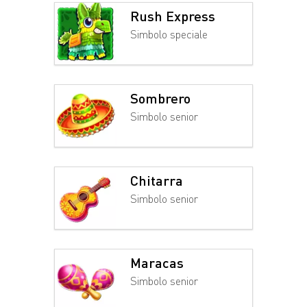
Rush Express
Simbolo speciale
Sombrero
Simbolo senior
Chitarra
Simbolo senior
Maracas
Simbolo senior