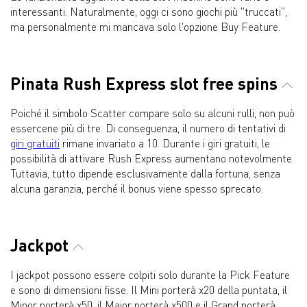
interessanti. Naturalmente, oggi ci sono giochi più "truccati",
ma personalmente mi mancava solo l'opzione Buy Feature.
Pinata Rush Express slot free spins
Poiché il simbolo Scatter compare solo su alcuni rulli, non può
essercene più di tre. Di conseguenza, il numero di tentativi di
giri gratuiti
rimane invariato a 10. Durante i giri gratuiti, le
possibilità di attivare Rush Express aumentano notevolmente.
Tuttavia, tutto dipende esclusivamente dalla fortuna, senza
alcuna garanzia, perché il bonus viene spesso sprecato.
Jackpot
I jackpot possono essere colpiti solo durante la Pick Feature
e sono di dimensioni fisse. Il Mini porterà x20 della puntata, il
Minor porterà x50, il Major porterà x500 e il Grand porterà