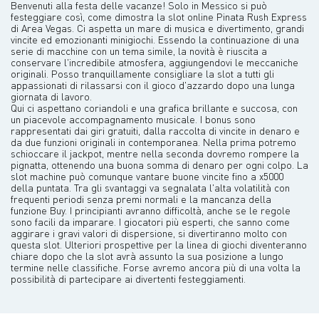
Benvenuti alla festa delle vacanze! Solo in Messico si può
festeggiare così, come dimostra la slot online Pinata Rush Express
di Area Vegas. Ci aspetta un mare di musica e divertimento, grandi
vincite ed emozionanti minigiochi. Essendo la continuazione di una
serie di macchine con un tema simile, la novità è riuscita a
conservare l'incredibile atmosfera, aggiungendovi le meccaniche
originali. Posso tranquillamente consigliare la slot a tutti gli
appassionati di rilassarsi con il gioco d'azzardo dopo una lunga
giornata di lavoro.
Qui ci aspettano coriandoli e una grafica brillante e succosa, con
un piacevole accompagnamento musicale. I bonus sono
rappresentati dai giri gratuiti, dalla raccolta di vincite in denaro e
da due funzioni originali in contemporanea. Nella prima potremo
schioccare il jackpot, mentre nella seconda dovremo rompere la
pignatta, ottenendo una buona somma di denaro per ogni colpo. La
slot machine può comunque vantare buone vincite fino a x5000
della puntata. Tra gli svantaggi va segnalata l'alta volatilità con
frequenti periodi senza premi normali e la mancanza della
funzione Buy. I principianti avranno difficoltà, anche se le regole
sono facili da imparare. I giocatori più esperti, che sanno come
aggirare i gravi valori di dispersione, si divertiranno molto con
questa slot. Ulteriori prospettive per la linea di giochi diventeranno
chiare dopo che la slot avrà assunto la sua posizione a lungo
termine nelle classifiche. Forse avremo ancora più di una volta la
possibilità di partecipare ai divertenti festeggiamenti.