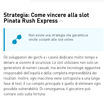
Strategia: Come vincere alla slot
Pinata Rush Express
Non esiste una strategia che garantisca
vincite costanti alle slot online.
Gli sviluppatori dei giochi e i casinò dedicano molto tempo e
denaro ai sistemi di sicurezza. Le slot utilizzano non solo un
generatore di numeri casuali, ma anche tecnologie aggiuntive
responsabili dell'equità e della completa imprevedibilità dei
risultati. Inoltre, ogni macchina viene sottoposta a una lunga
fase di test, il cui compito principale è quello di eliminare ogni
possibile vulnerabilità. Di conseguenza, il giocatore può
contare solo sulla fortuna.