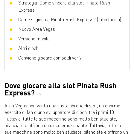
Strategia: Come vincere alla slot Pinata Rush
Express
Come si gioca a Pinata Rush Express? (Interfaccia)
Nuovo Area Vegas
Versione mobile
Altri giochi
Conviene giocare con soldi veri?
Dove giocare alla slot Pinata Rush
Express?
Area Vegas non vanta una vasta libreria di slot, un enorme
esercito di fan o uno sviluppatore di giochi tra i primi 10.
Tuttavia, tutte le sue macchine sono molto ben studiate,
bilanciate e offrono un gioco emozionante. Tuttavia, tutte le
sue macchine sono molto ben studiate, bilanciate e offrono un