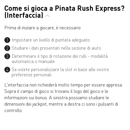
Come si gioca a Pinata Rush Express?
(Interfaccia)
Prima di iniziare a giocare, è necessario
Impostare un livello di puntata adeguato.
Studiare i dati presentati nella sezione di aiuto.
Determinare il tipo di rotazione dei rulli - modalità
automatica o manuale.
Se volete personalizzare la slot in base alle vostre
preferenze personali.
L'interfaccia non richiederà molto tempo per essere appresa.
Sopra il campo di gioco si trovano il logo del gioco e le
informazioni sui bonus. A sinistra possiamo studiare le
dimensioni dei jackpot, mentre a destra ci sono i pulsanti di
controllo.