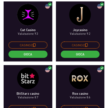
Cat Casino
Joycasino
Valutazione 9.3
Valutazione 9.2
CASINOZ
CASINOZ
GIOCA
GIOCA
BitStarz casino
Rox casino
Valutazione 8.7
Valutazione 8.6