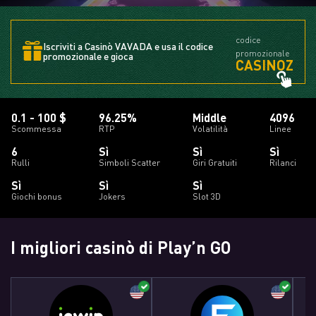
codice
Iscriviti a Casinò VAVADA e usa il codice
promozionale
promozionale e gioca
CASINOZ
0.1 - 100 $
96.25%
Middle
4096
Scommessa
RTP
Volatilità
Linee
6
Sì
Sì
Sì
Rulli
Simboli Scatter
Giri Gratuiti
Rilanci
Sì
Sì
Sì
Giochi bonus
Jokers
Slot 3D
I migliori casinò di Play’n GO