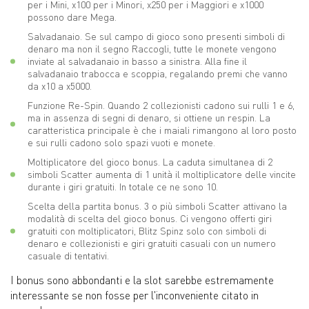
per i Mini, x100 per i Minori, x250 per i Maggiori e x1000
possono dare Mega.
Salvadanaio. Se sul campo di gioco sono presenti simboli di
denaro ma non il segno Raccogli, tutte le monete vengono
inviate al salvadanaio in basso a sinistra. Alla fine il
salvadanaio trabocca e scoppia, regalando premi che vanno
da x10 a x5000.
Funzione Re-Spin. Quando 2 collezionisti cadono sui rulli 1 e 6,
ma in assenza di segni di denaro, si ottiene un respin. La
caratteristica principale è che i maiali rimangono al loro posto
e sui rulli cadono solo spazi vuoti e monete.
Moltiplicatore del gioco bonus. La caduta simultanea di 2
simboli Scatter aumenta di 1 unità il moltiplicatore delle vincite
durante i giri gratuiti. In totale ce ne sono 10.
Scelta della partita bonus. 3 o più simboli Scatter attivano la
modalità di scelta del gioco bonus. Ci vengono offerti giri
gratuiti con moltiplicatori, Blitz Spinz solo con simboli di
denaro e collezionisti e giri gratuiti casuali con un numero
casuale di tentativi.
I bonus sono abbondanti e la slot sarebbe estremamente
interessante se non fosse per l'inconveniente citato in