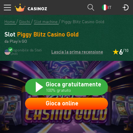
CASINOZ
GIOCA
IT
Home
Giochi
Slot machine
Piggy Blitz Casino Gold
Slot
Piggy Blitz Casino Gold
da Play’n GO
6
Disponibile da Stati
/10
Lascia la prima recensione
Uniti
Gioca gratuitamente
100% gratuito
Gioca online