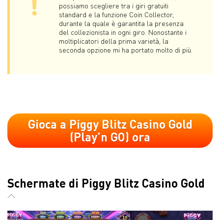
possiamo scegliere tra i giri gratuiti
standard e la funzione Coin Collector,
durante la quale è garantita la presenza
del collezionista in ogni giro. Nonostante i
moltiplicatori della prima varietà, la
seconda opzione mi ha portato molto di più.
Gioca a Piggy Blitz Casino Gold
(Play’n GO) ora
Schermate di Piggy Blitz Casino Gold