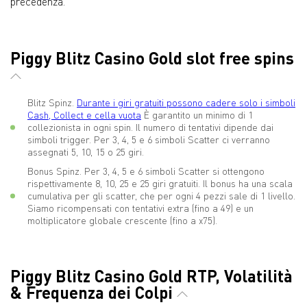
precedenza.
Piggy Blitz Casino Gold slot free spins
Blitz Spinz.
Durante i giri gratuiti possono cadere solo i simboli
Cash, Collect e cella vuota
È garantito un minimo di 1
collezionista in ogni spin. Il numero di tentativi dipende dai
simboli trigger. Per 3, 4, 5 e 6 simboli Scatter ci verranno
assegnati 5, 10, 15 o 25 giri.
Bonus Spinz. Per 3, 4, 5 e 6 simboli Scatter si ottengono
rispettivamente 8, 10, 25 e 25 giri gratuiti. Il bonus ha una scala
cumulativa per gli scatter, che per ogni 4 pezzi sale di 1 livello.
Siamo ricompensati con tentativi extra (fino a 49) e un
moltiplicatore globale crescente (fino a x75).
Piggy Blitz Casino Gold RTP, Volatilità
& Frequenza dei Colpi