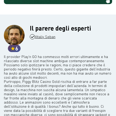
Il parere degli esperti
Vitaliy Seban
6
Il provider Play'n GO ha commesso molti errori ultimamente e ha
rilasciato diverse slot machine ambigue contemporaneamente.
Possiamo solo ipotizzare le ragioni, ma ci piace credere che il
periodo negativo finirà presto. Certo, questo gigante dell'industria
ha avuto alcune slot molto decenti, ma non ha mai avuto un numero
così alto di giochi mediocri.
Purtroppo, Piggy Blitz Casino Gold rischia di entrare a far parte
della collezione di prodotti impopolari dell'azienda. In termini di
design, la macchina non suscita alcuna lamentela. Un simpatico
maialino viene inviato al casinò, dove semplicemente non riesce a
far fronte alla montagna di denaro che gli viene scaricata
addosso. Le animazioni sono eccellenti e l'atmosfera
dell'istituzione è di qualità. I bonus? Anche qui tutto è buono. Ci
viene data la possibilità di scegliere tra due varianti di freespin
con meccaniche diverse, ci sono possibilità di strappare jackpot o