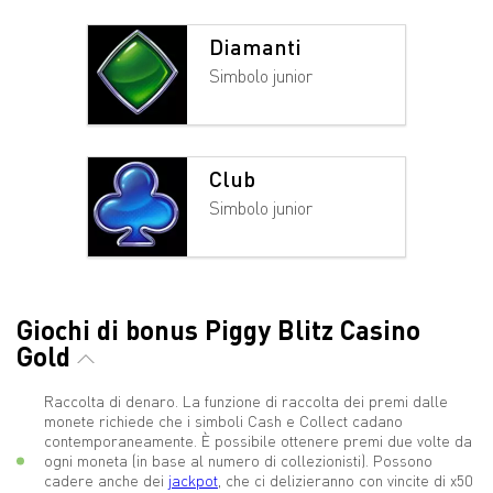
Diamanti
Simbolo junior
Club
Simbolo junior
Giochi di bonus Piggy Blitz Casino
Gold
Raccolta di denaro. La funzione di raccolta dei premi dalle
monete richiede che i simboli Cash e Collect cadano
contemporaneamente. È possibile ottenere premi due volte da
ogni moneta (in base al numero di collezionisti). Possono
cadere anche dei
jackpot
, che ci delizieranno con vincite di x50