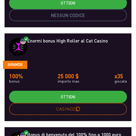
OTTIENI
NESSUN CODICE
Enormi bonus High Roller al Cat Casino
GRANDE
100%
25 000 $
x35
bonus
importo max.
giocata
OTTIENI
CASINOZ
Bonus di benvenuto del 100% fino a 1000 euro