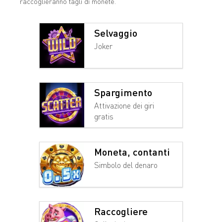
raccoglieranno tagli di monete.
Selvaggio
Joker
Spargimento
Attivazione dei giri
gratis
Moneta, contanti
Simbolo del denaro
Raccogliere