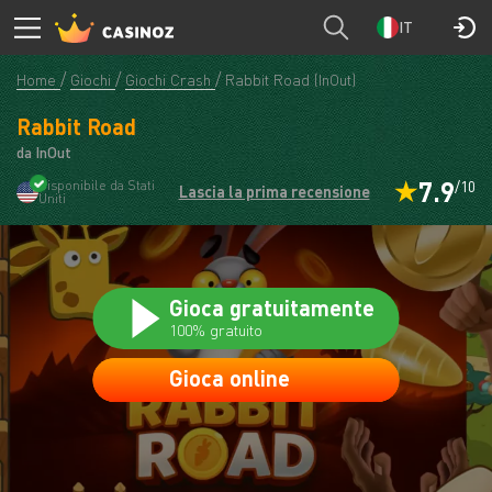
CASINOZ
GIOCA
IT
Home
Giochi
Giochi Crash
Rabbit Road (InOut)
Rabbit Road
da InOut
7.9
Disponibile da Stati
/10
Lascia la prima recensione
Uniti
Gioca gratuitamente
100% gratuito
Gioca online