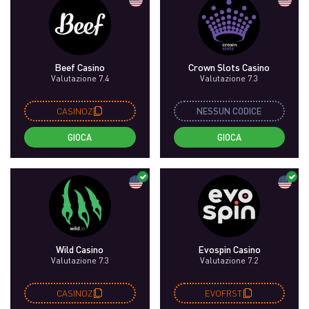
Beef Casino
Crown Slots Casino
Valutazione 7.4
Valutazione 7.3
CASINOZ
NESSUN CODICE
GIOCA
GIOCA
Wild Casino
Evospin Casino
Valutazione 7.3
Valutazione 7.2
CASINOZ
EVOFRST