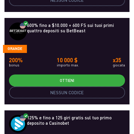
NESSUN CODICE
600% fino a $10.000 + 600 FS sui tuoi primi
quattro depositi su BetBeast
GRANDE
200%
10 000 $
x35
bonus
importo max.
giocata
OTTIENI
NESSUN CODICE
125% e fino a 125 giri gratis sul tuo primo
deposito a Casinobet