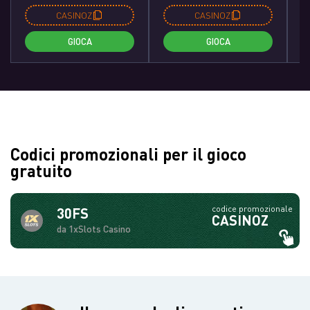
CASINOZ
CASINOZ
GIOCA
GIOCA
Codici promozionali per il gioco
gratuito
codice promozionale
30FS
CASINOZ
da 1xSlots Casino