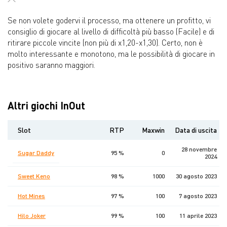
Se non volete godervi il processo, ma ottenere un profitto, vi
consiglio di giocare al livello di difficoltà più basso (Facile) e di
ritirare piccole vincite (non più di x1,20-x1,30). Certo, non è
molto interessante e monotono, ma le possibilità di giocare in
positivo saranno maggiori.
Altri giochi InOut
Slot
RTP
Maxwin
Data di uscita
28 novembre
Sugar Daddy
95 %
0
2024
Sweet Keno
98 %
1000
30 agosto 2023
Hot Mines
97 %
100
7 agosto 2023
Hilo Joker
99 %
100
11 aprile 2023