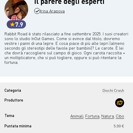
Il parere degli esperti
Irina Arapova
7.9
Rabbit Road è stato rilasciato a fine settembre 2025. I suoi creatori
sono lo studio InOut Games. Come si evince dal titolo, dovremo
vestire i panni di una lepre. E cosa piace di più alle lepri (almeno
secondo gli stereotipi delle favole per bambini)? Le carote. È lei
che dovrà raccogliere sul campo di gioco. Ogni carota raccolta =
un moltiplicatore, che si può togliere, oppure si può ritentare la
fortuna.
Categoria
Giochi Crash
Produttore
Tema
Animali
Fortuna
Natura
Cibo
,
,
,
Puntata minima
5.00 €