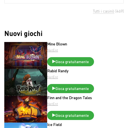
Tutti i casinò
(469)
Nuovi giochi
Mine Blown
NetEnt
Gioca gratuitamente
Rabid Randy
NetEnt
Gioca gratuitamente
Finn and the Dragon Tales
NetEnt
Gioca gratuitamente
Ice Field