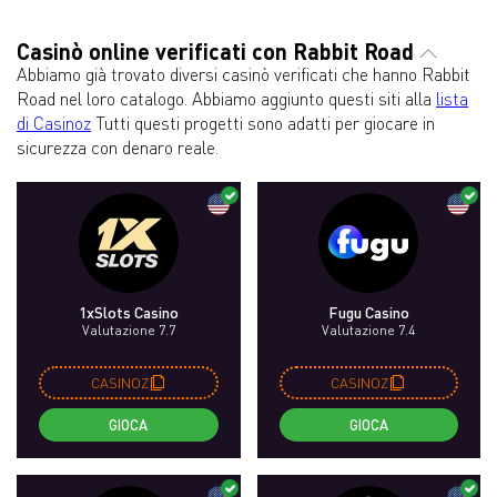
Casinò online verificati con Rabbit Road
Abbiamo già trovato diversi casinò verificati che hanno Rabbit
Road nel loro catalogo. Abbiamo aggiunto questi siti alla
lista
di Casinoz
Tutti questi progetti sono adatti per giocare in
sicurezza con denaro reale.
1xSlots Casino
Fugu Casino
Valutazione 7.7
Valutazione 7.4
CASINOZ
CASINOZ
GIOCA
GIOCA