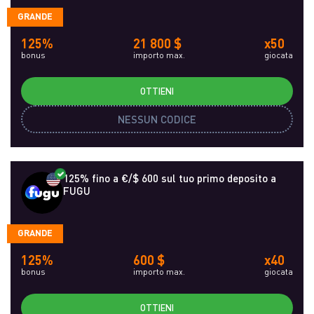
GRANDE
125%
21 800 $
x50
bonus
importo max.
giocata
OTTIENI
NESSUN CODICE
125% fino a €/$ 600 sul tuo primo deposito a
FUGU
GRANDE
125%
600 $
x40
bonus
importo max.
giocata
OTTIENI