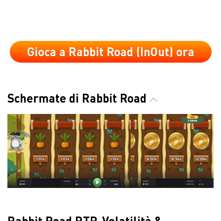
Gioca a Rabbit Road (InOut) ora
Schermate di Rabbit Road
Rabbit Road RTP, Volatilità &