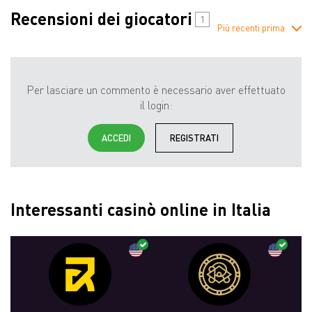
Recensioni dei giocatori
1
Più recenti prima
Per lasciare un commento è necessario aver effettuato
il login:
ACCEDI
REGISTRATI
Interessanti casinò online in Italia