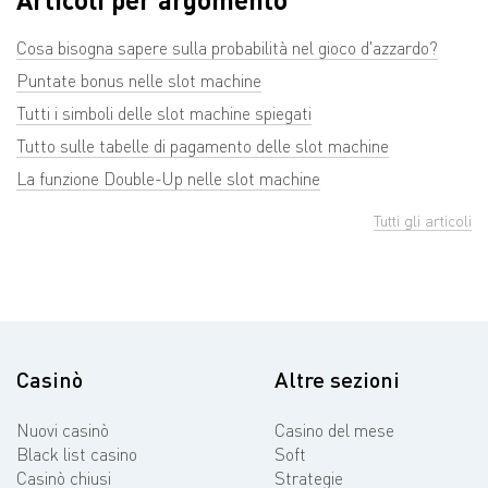
Cosa bisogna sapere sulla probabilità nel gioco d'azzardo?
Puntate bonus nelle slot machine
Tutti i simboli delle slot machine spiegati
Tutto sulle tabelle di pagamento delle slot machine
La funzione Double-Up nelle slot machine
Tutti gli articoli
Casinò
Altre sezioni
Nuovi casinò
Casino del mese
Black list casino
Soft
Casinò chiusi
Strategie