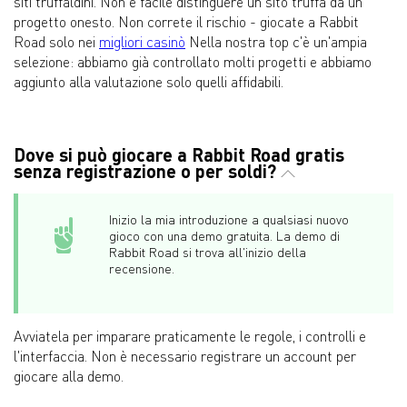
siti truffaldini. Non è facile distinguere un sito truffa da un
progetto onesto. Non correte il rischio - giocate a Rabbit
Road solo nei
migliori casinò
Nella nostra top c'è un'ampia
selezione: abbiamo già controllato molti progetti e abbiamo
aggiunto alla valutazione solo quelli affidabili.
Dove si può giocare a Rabbit Road gratis
senza registrazione o per soldi?
Inizio la mia introduzione a qualsiasi nuovo
gioco con una demo gratuita. La demo di
Rabbit Road si trova all'inizio della
recensione.
Avviatela per imparare praticamente le regole, i controlli e
l'interfaccia. Non è necessario registrare un account per
giocare alla demo.