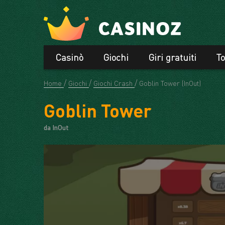
Casinò
Giochi
Giri gratuiti
To
Home
Giochi
Giochi Crash
Goblin Tower (InOut)
Goblin Tower
da InOut