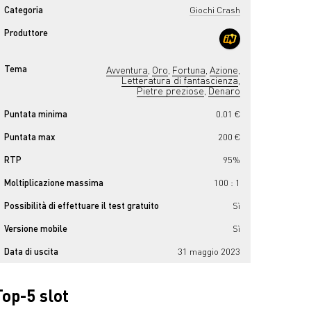
Categoria
Giochi Crash
Produttore
Tema
Avventura
Oro
Fortuna
Azione
,
,
,
,
Letteratura di fantascienza
,
Pietre preziose
Denaro
,
Puntata minima
0.01 €
Puntata max
200 €
RTP
95%
Moltiplicazione massima
100 : 1
Possibilità di effettuare il test gratuito
Sì
Versione mobile
Sì
Data di uscita
31 maggio 2023
Top-5 slot