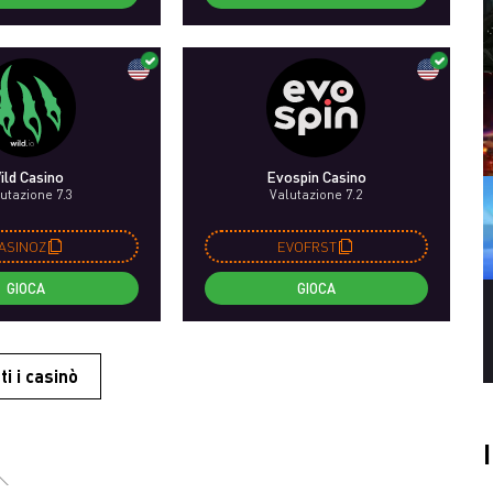
ild Casino
Evospin Casino
utazione 7.3
Valutazione 7.2
ASINOZ
EVOFRST
GIOCA
GIOCA
ti i casinò