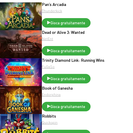
Pan’s Arcadia
Thunderkick
Gioca gratuitamente
Dead or Alive 3: Wanted
NetEnt
Gioca gratuitamente
Trinity Diamond Link: Running Wins
FuGaSo
Gioca gratuitamente
Book of Ganesha
Endorphina
Gioca gratuitamente
Robbits
Quickspin