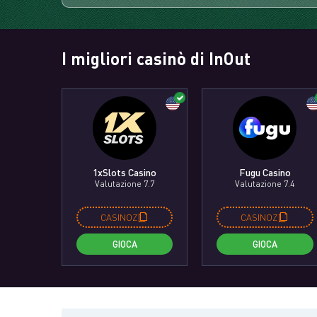
I migliori casinò di InOut
1xSlots Casino
Fugu Casino
Valutazione 7.7
Valutazione 7.4
CASINOZ
CASINOZ
GIOCA
GIOCA