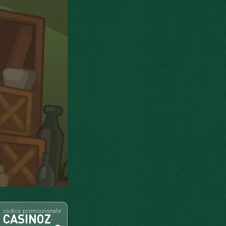
codice promozionale
CASINOZ