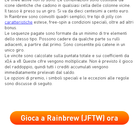
icone identiche che cadono in qualsiasi cella delle colonne vicine.
Il tasso è preso su un giro. Si va da dieci centesimi a cento euro.
In Rainbrew sono coinvolti quadri semplici, tre tipi di jolly con
caratteristiche
estese, free-spin a condizioni speciali, oltre ad altri
bonus.
Le sequenze pagate sono formate da un minimo di tre elementi
dello stesso tipo. Possono cadere da qualche parte su rulli
adiacenti, a partire dal primo. Sono consentite più catene in un
unico giro.
Le vincite sono calcolate sulla puntata totale e sui coefficienti da
x0,4 a x8. Queste cifre vengono moltiplicate. Non è previsto il gioco
del raddoppio, quindi tutti i crediti accumulati vengono
immediatamente prelevati dal saldo.
Le opzioni di premio, i simboli speciali e le eccezioni alle regole
sono discusse di seguito.
Gioca a Rainbrew (JFTW) ora