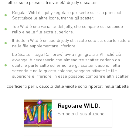
Inoltre, sono presenti tre varietà di jolly e scatter:
Regular Wild è il jolly regolare presente sui rulli principali.
Sostituisce le altre icone, tranne gli scatter.
Top Wild è una variante del jolly, che compare sul secondo
rullo e nella fila extra superiore.
Il Bottom Wild è un tipo di jolly utilizzato solo sul quarto rullo e
nella fila supplementare inferiore.
Lo Scatter (logo Rainbrew) avvia i giri gratuiti. Affinché ciò
avvenga, è necessario che almeno tre scatter cadano da
qualche parte sullo schermo. Se gli scatter cadono nella
seconda e nella quarta colonna, vengono attivate le file
superiore e inferiore. In esse possono comparire altri scatter.
I coefficienti per il calcolo delle vincite sono riportati nella tabella.
Regolare WILD.
Simbolo di sostituzione