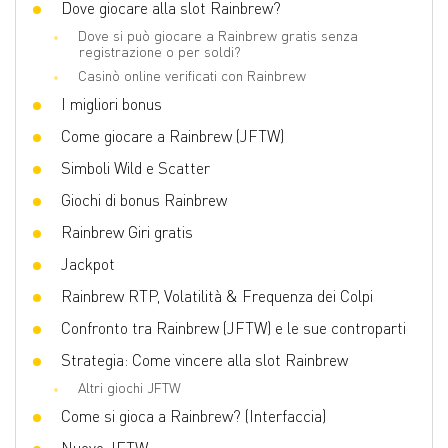
Joker wild
Dove giocare alla slot Rainbrew?
Sì
Dove si può giocare a Rainbrew gratis senza
Scatter
Sì
registrazione o per soldi?
Doppio gioco
No
Casinò online verificati con Rainbrew
I migliori bonus
Giochi bonus
Wild Reels, Free Spins, Sidewinder
Feature, Substitution Symbols, Scatter
symbols, Wild
Come giocare a Rainbrew (JFTW)
Volatilità
Middle
Simboli Wild e Scatter
Slot 3D
Sì
Giochi di bonus Rainbrew
Respin
Rainbrew Giri gratis
No
Jackpot
Giri gratis
Sì
Rainbrew RTP, Volatilità & Frequenza dei Colpi
Confronto tra Rainbrew (JFTW) e le sue controparti
Strategia: Come vincere alla slot Rainbrew
Altri giochi JFTW
Come si gioca a Rainbrew? (Interfaccia)