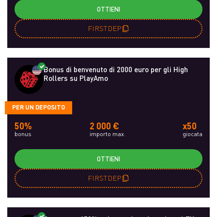
OTTIENI
FIRSTDEP
Bonus di benvenuto di 2000 euro per gli High
Rollers su PlayAmo
PER UN DEPOSITO
50%
2 000 €
x50
bonus
importo max.
giocata
OTTIENI
FIRSTDEP