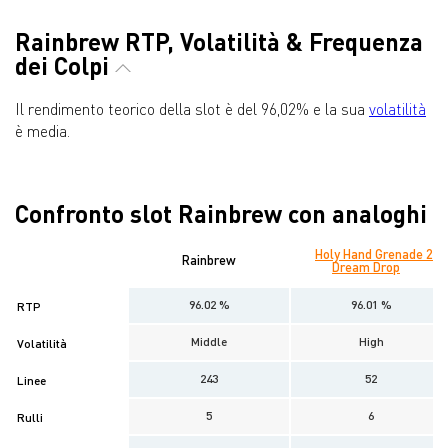
Rainbrew RTP, Volatilità & Frequenza
dei Colpi
Il rendimento teorico della slot è del 96,02% e la sua
volatilità
è media.
Confronto slot Rainbrew con analoghi
Holy Hand Grenade 2:
Rainbrew
Dream Drop
96.02 %
96.01 %
RTP
Middle
High
Volatilità
243
52
Linee
5
6
Rulli