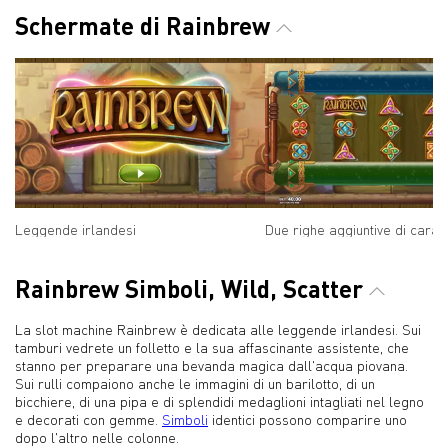
Schermate di Rainbrew
Leggende irlandesi
Due righe aggiuntive di caratt
Rainbrew Simboli, Wild, Scatter
La slot machine Rainbrew è dedicata alle leggende irlandesi. Sui
tamburi vedrete un folletto e la sua affascinante assistente, che
stanno per preparare una bevanda magica dall'acqua piovana.
Sui rulli compaiono anche le immagini di un barilotto, di un
bicchiere, di una pipa e di splendidi medaglioni intagliati nel legno
e decorati con gemme.
Simboli
identici possono comparire uno
dopo l'altro nelle colonne.