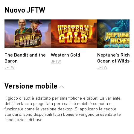
Nuovo JFTW
The Bandit and the
Western Gold
Neptune's Riche
Baron
Ocean of Wilds
JFTW
JFTW
JFTW
Versione mobile
Il gioco di slot è adattato per smartphone e tablet. La variante
dell'interfaccia progettata per i casinò mobili è comoda e
funzionale come la versione desktop. Si applicano le regole
standard, sono disponibili tutti i bonus e vengono presentate le
impostazioni di base.