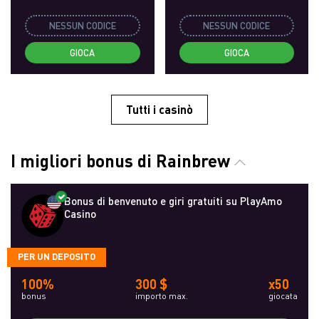
NESSUN CODICE
NESSUN CODICE
GIOCA
GIOCA
Tutti i casinò
I migliori bonus di Rainbrew
Bonus di benvenuto e giri gratuiti su PlayAmo
Casino
PER UN DEPOSITO
100%
300 $
x50
bonus
importo max.
giocata