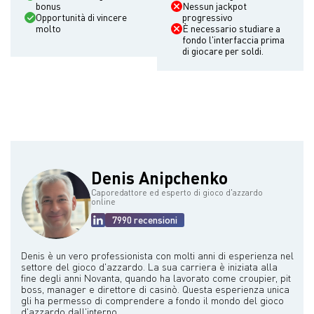
bonus
Nessun jackpot
Opportunità di vincere
progressivo
molto
È necessario studiare a
fondo l'interfaccia prima
di giocare per soldi.
Denis Anipchenko
Caporedattore ed esperto di gioco d'azzardo
online
7990 recensioni
Denis è un vero professionista con molti anni di esperienza nel
settore del gioco d'azzardo. La sua carriera è iniziata alla
fine degli anni Novanta, quando ha lavorato come croupier, pit
boss, manager e direttore di casinò. Questa esperienza unica
gli ha permesso di comprendere a fondo il mondo del gioco
d'azzardo dall'interno.