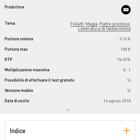
Produttore
Tema
Folletti
Magia
Pietre preziose
,
,
,
Letteratura di fantascienza
Puntata minima
0.10 €
Puntata max
100 €
RTP
96.02%
Moltiplicazione massima
8 : 1
Possibilità di effettuare il test gratuito
Sì
Versione mobile
Sì
Data di uscita
16 agosto 2018
Jackpot progressivo
No
Numero di rulli
5
Indice
Numero di linee
243