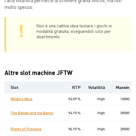
l'alta volatilità permette di ottenere grandi vincite, ma non
molto spesso.
Non è una cattiva idea testare i giochi in
modalità gratuita, eseguendoli solo per
divertimento.
Altre slot machine JFTW
Slot
RTP
Volatilità
Maxwin
Wildfire Wins
94.09 %
High
10000
The Bandit and the Baron
94.15 %
High
25000
Plenty of Presents
96.15 %
High
25000