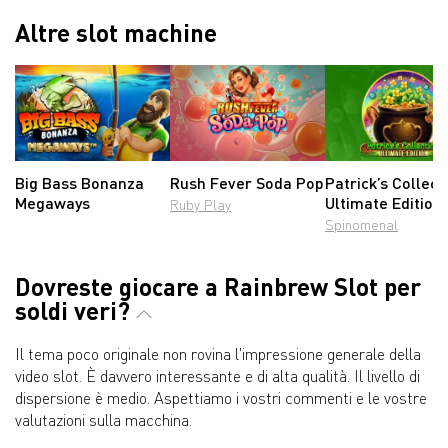
Altre slot machine
Big Bass Bonanza
Rush Fever Soda Pop
Patrick’s Collect
Megaways
Ultimate Edition
Ruby Play
Spinomenal
Dovreste giocare a Rainbrew Slot per
soldi veri?
Il tema poco originale non rovina l'impressione generale della
video slot. È davvero interessante e di alta qualità. Il livello di
dispersione è medio. Aspettiamo i vostri commenti e le vostre
valutazioni sulla macchina.