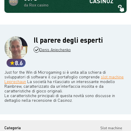
CASINOZ
da Rox casino
Il parere degli esperti
Denis Anipchenko
8.6
Just for the Win di Microgaming si è unita alla schiera di
sviluppatori di software il cui portafoglio comprende
slot machine
Leprechaun
La società ha rilasciato un interessante modello
Rainbrew, caratterizzato da un'interfaccia insolita e da
caratteristiche di gioco originali.
Le caratteristiche principali di questa novità sono discusse in
dettaglio nella recensione di Casinoz.
Categoria
Slot machine