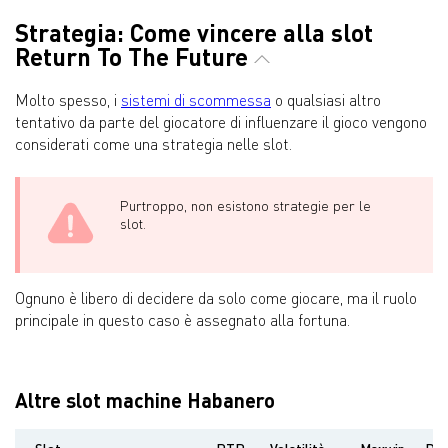
Strategia: Come vincere alla slot
Return To The Future
Molto spesso, i
sistemi di scommessa
o qualsiasi altro
tentativo da parte del giocatore di influenzare il gioco vengono
considerati come una strategia nelle slot.
Purtroppo, non esistono strategie per le
slot.
Ognuno è libero di decidere da solo come giocare, ma il ruolo
principale in questo caso è assegnato alla fortuna.
Altre slot machine Habanero