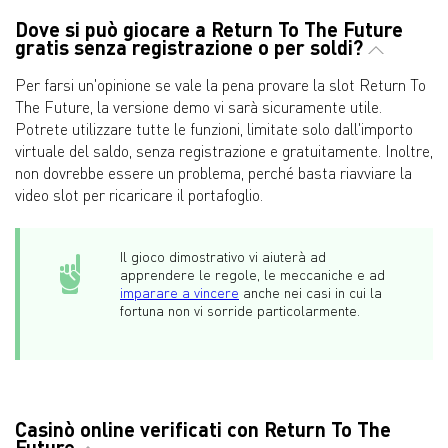
Dove si può giocare a Return To The Future
gratis senza registrazione o per soldi?
Per farsi un'opinione se vale la pena provare la slot Return To
The Future, la versione demo vi sarà sicuramente utile.
Potrete utilizzare tutte le funzioni, limitate solo dall'importo
virtuale del saldo, senza registrazione e gratuitamente. Inoltre,
non dovrebbe essere un problema, perché basta riavviare la
video slot per ricaricare il portafoglio.
Il gioco dimostrativo vi aiuterà ad
apprendere le regole, le meccaniche e ad
imparare a vincere
anche nei casi in cui la
fortuna non vi sorride particolarmente.
Casinò online verificati con Return To The
Future