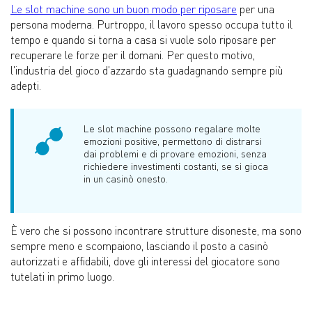
Le slot machine sono un buon modo per riposare
per una
persona moderna. Purtroppo, il lavoro spesso occupa tutto il
tempo e quando si torna a casa si vuole solo riposare per
recuperare le forze per il domani. Per questo motivo,
l'industria del gioco d'azzardo sta guadagnando sempre più
adepti.
Le slot machine possono regalare molte
emozioni positive, permettono di distrarsi
dai problemi e di provare emozioni, senza
richiedere investimenti costanti, se si gioca
in un casinò onesto.
È vero che si possono incontrare strutture disoneste, ma sono
sempre meno e scompaiono, lasciando il posto a casinò
autorizzati e affidabili, dove gli interessi del giocatore sono
tutelati in primo luogo.