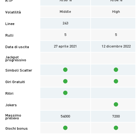
RTP
Middle
High
Volatilità
243
Linee
5
5
Rulli
27 aprile 2021
12 dicembre 2022
Data di uscita
Jackpot
progressivo
Simboli Scatter
Giri Gratuiti
Ritiri
Jokers
Massimo
54000
7200
prelievo
Giochi bonus