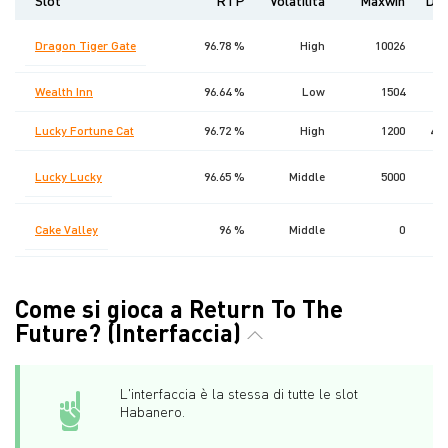
Slot
RTP
Volatilità
Maxwin
Dat
Dragon Tiger Gate
96.78 %
High
10026
Wealth Inn
96.64 %
Low
1504
28
Lucky Fortune Cat
96.72 %
High
1200
4 m
Lucky Lucky
96.65 %
Middle
5000
2
Cake Valley
96 %
Middle
0
Come si gioca a Return To The
Future? (Interfaccia)
L'interfaccia è la stessa di tutte le slot
Habanero.