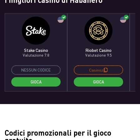
Stake Casino
Riobet Casino
Valutazione 7.8
Valutazione 9.5
NESSUN CODICE
Casinoz
GIOCA
GIOCA
Codici promozionali per il gioco