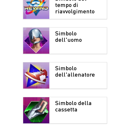
tempo di
riavvolgimento
Simbolo
dell'uomo
Simbolo
dell'allenatore
Simbolo della
cassetta