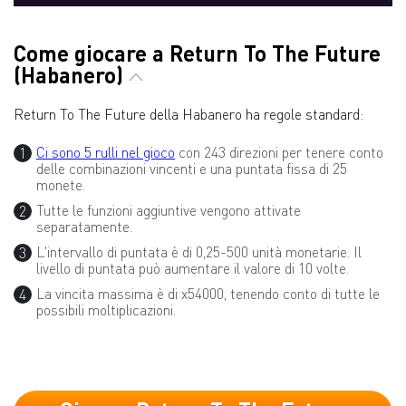
Come giocare a Return To The Future
(Habanero)
Return To The Future della Habanero ha regole standard:
Ci sono 5 rulli nel gioco
con 243 direzioni per tenere conto
delle combinazioni vincenti e una puntata fissa di 25
monete.
Tutte le funzioni aggiuntive vengono attivate
separatamente.
L'intervallo di puntata è di 0,25-500 unità monetarie. Il
livello di puntata può aumentare il valore di 10 volte.
La vincita massima è di x54000, tenendo conto di tutte le
possibili moltiplicazioni.