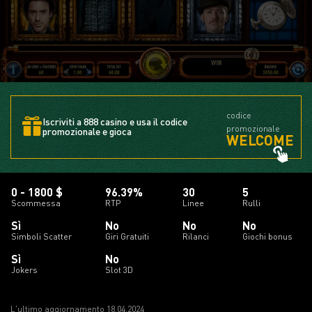
codice
Iscriviti a 888 casino e usa il codice
promozionale
promozionale e gioca
WELCOME
0 - 1800 $
96.39%
30
5
Scommessa
RTP
Linee
Rulli
Sì
No
No
No
Simboli Scatter
Giri Gratuiti
Rilanci
Giochi bonus
Sì
No
Jokers
Slot 3D
L'ultimo aggiornamento 18.04.2024