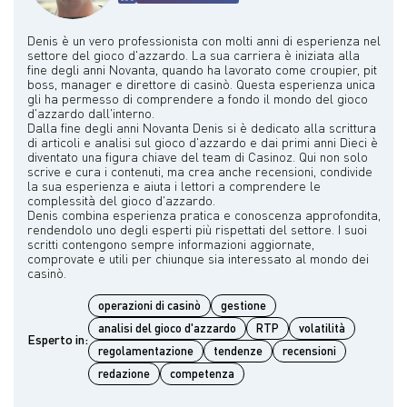
Denis è un vero professionista con molti anni di esperienza nel
settore del gioco d'azzardo. La sua carriera è iniziata alla
fine degli anni Novanta, quando ha lavorato come croupier, pit
boss, manager e direttore di casinò. Questa esperienza unica
gli ha permesso di comprendere a fondo il mondo del gioco
d'azzardo dall'interno.
Dalla fine degli anni Novanta Denis si è dedicato alla scrittura
di articoli e analisi sul gioco d'azzardo e dai primi anni Dieci è
diventato una figura chiave del team di Casinoz. Qui non solo
scrive e cura i contenuti, ma crea anche recensioni, condivide
la sua esperienza e aiuta i lettori a comprendere le
complessità del gioco d'azzardo.
Denis combina esperienza pratica e conoscenza approfondita,
rendendolo uno degli esperti più rispettati del settore. I suoi
scritti contengono sempre informazioni aggiornate,
comprovate e utili per chiunque sia interessato al mondo dei
operazioni di casinò
gestione
analisi del gioco d'azzardo
RTP
volatilità
Esperto in:
regolamentazione
tendenze
recensioni
redazione
competenza