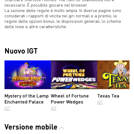
necessario. È possibile giocare nel browser.
La sezione delle regole è molto ampia. In diverse pagine sono
considerati i rapporti di vincita nei giri normali e a premio, le
regole delle opzioni bonus, le disposizioni generali, lo schema
delle linee e altre caratteristiche.
Nuovo IGT
Mystery of the Lamp
Wheel of Fortune
Texas Tea
Enchanted Palace
Power Wedges
IGT
IGT
IGT
Versione mobile