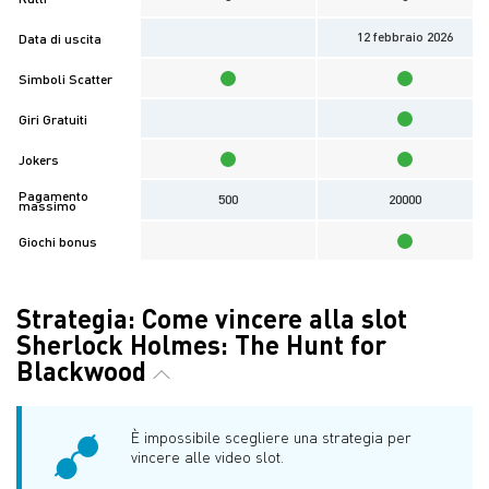
12 febbraio 2026
Data di uscita
Simboli Scatter
Giri Gratuiti
Jokers
Pagamento
500
20000
massimo
Giochi bonus
Strategia: Come vincere alla slot
Sherlock Holmes: The Hunt for
Blackwood
È impossibile scegliere una strategia per
vincere alle video slot.