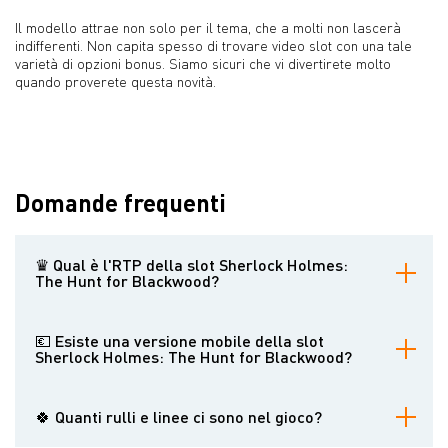
Il modello attrae non solo per il tema, che a molti non lascerà
indifferenti. Non capita spesso di trovare video slot con una tale
varietà di opzioni bonus. Siamo sicuri che vi divertirete molto
quando proverete questa novità.
Domande frequenti
♛ Qual è l'RTP della slot Sherlock Holmes:
The Hunt for Blackwood?
Il tasso di RTP è del 94,8%.
💶 Esiste una versione mobile della slot
Sherlock Holmes: The Hunt for Blackwood?
Sì, la slot ha una comoda versione mobile.
🍀 Quanti rulli e linee ci sono nel gioco?