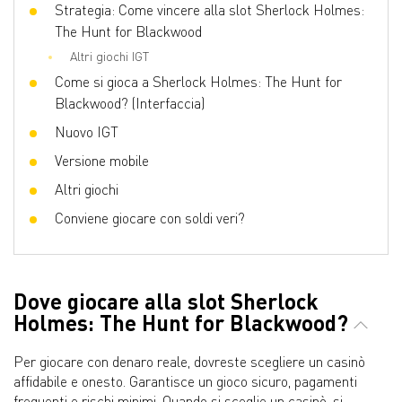
Strategia: Come vincere alla slot Sherlock Holmes:
The Hunt for Blackwood
Altri giochi IGT
Come si gioca a Sherlock Holmes: The Hunt for
Blackwood? (Interfaccia)
Nuovo IGT
Versione mobile
Altri giochi
Conviene giocare con soldi veri?
Dove giocare alla slot Sherlock
Holmes: The Hunt for Blackwood?
Per giocare con denaro reale, dovreste scegliere un casinò
affidabile e onesto. Garantisce un gioco sicuro, pagamenti
frequenti e rischi minimi. Quando si sceglie un casinò, si