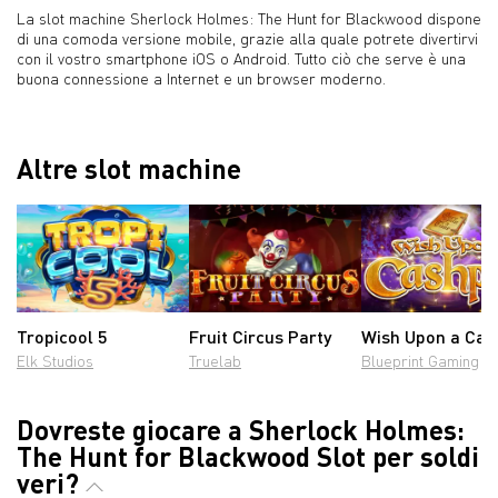
La slot machine Sherlock Holmes: The Hunt for Blackwood dispone
di una comoda versione mobile, grazie alla quale potrete divertirvi
con il vostro smartphone iOS o Android. Tutto ciò che serve è una
buona connessione a Internet e un browser moderno.
Altre slot machine
Tropicool 5
Fruit Circus Party
Wish Upon a Cas
Elk Studios
Truelab
Blueprint Gaming
Dovreste giocare a Sherlock Holmes:
The Hunt for Blackwood Slot per soldi
veri?