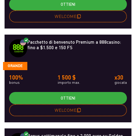
OTTIENI
WELCOME
Pacchetto di benvenuto Premium a 888casino:
fino a $1.500 e 150 FS
GRANDE
100%
1 500 $
x30
bonus
importo max.
giocata
OTTIENI
WELCOME
Bonus settimanale fino a 2.000 euro su Golden