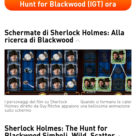
Hunt for Blackwood (IGT) ora
Schermate di Sherlock Holmes: Alla
ricerca di Blackwood
I personaggi del film su Sherlock
Quando si formano le catene, 
Holmes diretto da Guy Ritchie appaiono
una bellissima animazione
sullo schermo
Sherlock Holmes: The Hunt for
Blackwood Simboli, Wild, Scatter