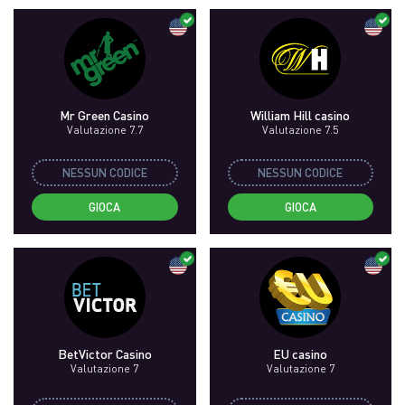
Mr Green Casino
William Hill casino
Valutazione 7.7
Valutazione 7.5
NESSUN CODICE
NESSUN CODICE
GIOCA
GIOCA
BetVictor Casino
EU casino
Valutazione 7
Valutazione 7