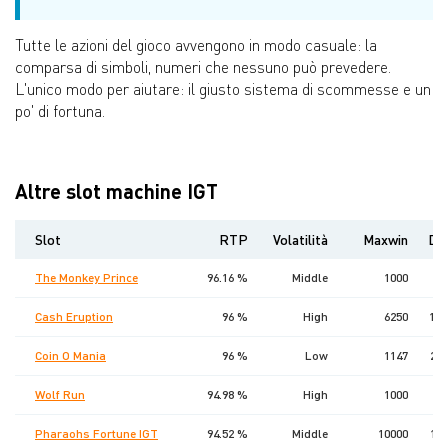
Tutte le azioni del gioco avvengono in modo casuale: la
comparsa di simboli, numeri che nessuno può prevedere.
L'unico modo per aiutare: il giusto sistema di scommesse e un
po' di fortuna.
Altre slot machine IGT
Slot
RTP
Volatilità
Maxwin
Dat
The Monkey Prince
96.16 %
Middle
1000
Cash Eruption
96 %
High
6250
17 
Coin O Mania
96 %
Low
1147
20 
Wolf Run
94.98 %
High
1000
10
Pharaohs Fortune IGT
94.52 %
Middle
10000
10 