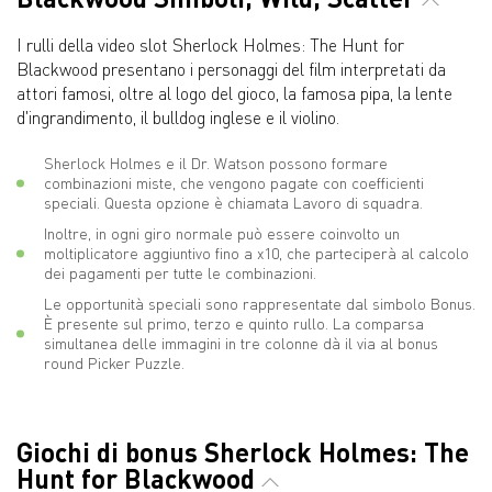
I rulli della video slot Sherlock Holmes: The Hunt for
Blackwood presentano i personaggi del film interpretati da
attori famosi, oltre al logo del gioco, la famosa pipa, la lente
d'ingrandimento, il bulldog inglese e il violino.
Sherlock Holmes e il Dr. Watson possono formare
combinazioni miste, che vengono pagate con coefficienti
speciali. Questa opzione è chiamata Lavoro di squadra.
Inoltre, in ogni giro normale può essere coinvolto un
moltiplicatore aggiuntivo fino a x10, che parteciperà al calcolo
dei pagamenti per tutte le combinazioni.
Le opportunità speciali sono rappresentate dal simbolo Bonus.
È presente sul primo, terzo e quinto rullo. La comparsa
simultanea delle immagini in tre colonne dà il via al bonus
round Picker Puzzle.
Giochi di bonus Sherlock Holmes: The
Hunt for Blackwood