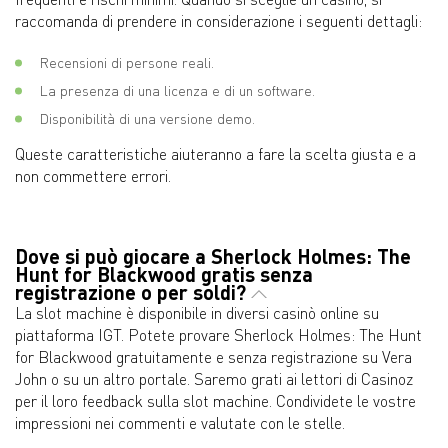
raccomanda di prendere in considerazione i seguenti dettagli:
Recensioni di persone reali.
La presenza di una licenza e di un software.
Disponibilità di una versione demo.
Queste caratteristiche aiuteranno a fare la scelta giusta e a
non commettere errori.
Dove si può giocare a Sherlock Holmes: The
Hunt for Blackwood gratis senza
registrazione o per soldi?
La slot machine è disponibile in diversi casinò online su
piattaforma IGT. Potete provare Sherlock Holmes: The Hunt
for Blackwood gratuitamente e senza registrazione su Vera
John o su un altro portale. Saremo grati ai lettori di Casinoz
per il loro feedback sulla slot machine. Condividete le vostre
impressioni nei commenti e valutate con le stelle.