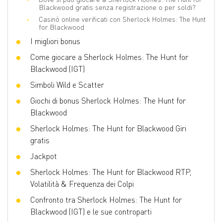
Blackwood gratis senza registrazione o per soldi?
Casinò online verificati con Sherlock Holmes: The Hunt
for Blackwood
I migliori bonus
Come giocare a Sherlock Holmes: The Hunt for
Blackwood (IGT)
Simboli Wild e Scatter
Giochi di bonus Sherlock Holmes: The Hunt for
Blackwood
Sherlock Holmes: The Hunt for Blackwood Giri
gratis
Jackpot
Sherlock Holmes: The Hunt for Blackwood RTP,
Volatilità & Frequenza dei Colpi
Confronto tra Sherlock Holmes: The Hunt for
Blackwood (IGT) e le sue controparti