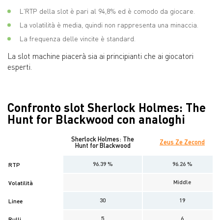
L'RTP della slot è pari al 94,8% ed è comodo da giocare.
La volatilità è media, quindi non rappresenta una minaccia.
La frequenza delle vincite è standard.
La slot machine piacerà sia ai principianti che ai giocatori
esperti.
Confronto slot Sherlock Holmes: The
Hunt for Blackwood con analoghi
Sherlock Holmes: The
Zeus Ze Zecond
Hunt for Blackwood
96.39 %
96.26 %
RTP
Middle
Volatilità
30
19
Linee
5
6
Rulli